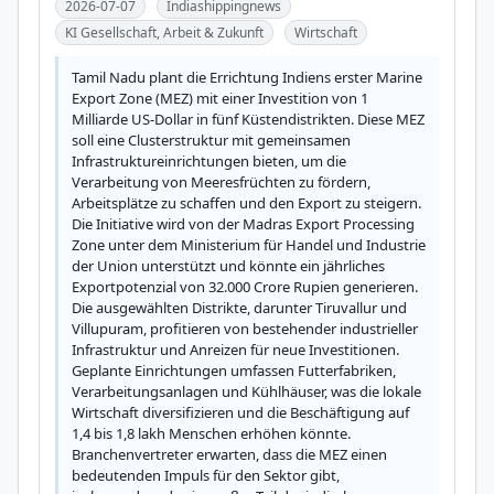
2026-07-07
Indiashippingnews
KI Gesellschaft, Arbeit & Zukunft
Wirtschaft
Tamil Nadu plant die Errichtung Indiens erster Marine 
Export Zone (MEZ) mit einer Investition von 1 
Milliarde US-Dollar in fünf Küstendistrikten. Diese MEZ 
soll eine Clusterstruktur mit gemeinsamen 
Infrastruktureinrichtungen bieten, um die 
Verarbeitung von Meeresfrüchten zu fördern, 
Arbeitsplätze zu schaffen und den Export zu steigern. 
Die Initiative wird von der Madras Export Processing 
Zone unter dem Ministerium für Handel und Industrie 
der Union unterstützt und könnte ein jährliches 
Exportpotenzial von 32.000 Crore Rupien generieren. 
Die ausgewählten Distrikte, darunter Tiruvallur und 
Villupuram, profitieren von bestehender industrieller 
Infrastruktur und Anreizen für neue Investitionen. 
Geplante Einrichtungen umfassen Futterfabriken, 
Verarbeitungsanlagen und Kühlhäuser, was die lokale 
Wirtschaft diversifizieren und die Beschäftigung auf 
1,4 bis 1,8 lakh Menschen erhöhen könnte. 
Branchenvertreter erwarten, dass die MEZ einen 
bedeutenden Impuls für den Sektor gibt, 