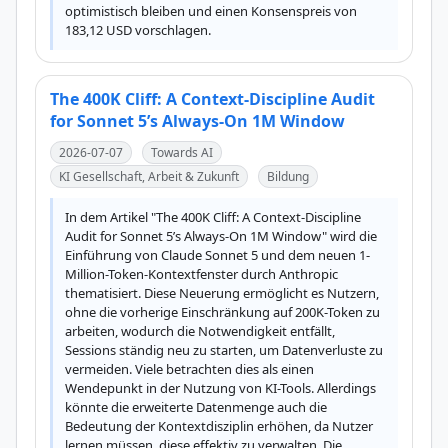
optimistisch bleiben und einen Konsenspreis von 
183,12 USD vorschlagen.
The 400K Cliff: A Context-Discipline Audit
for Sonnet 5’s Always-On 1M Window
2026-07-07
Towards AI
KI Gesellschaft, Arbeit & Zukunft
Bildung
In dem Artikel "The 400K Cliff: A Context-Discipline 
Audit for Sonnet 5’s Always-On 1M Window" wird die 
Einführung von Claude Sonnet 5 und dem neuen 1-
Million-Token-Kontextfenster durch Anthropic 
thematisiert. Diese Neuerung ermöglicht es Nutzern, 
ohne die vorherige Einschränkung auf 200K-Token zu 
arbeiten, wodurch die Notwendigkeit entfällt, 
Sessions ständig neu zu starten, um Datenverluste zu 
vermeiden. Viele betrachten dies als einen 
Wendepunkt in der Nutzung von KI-Tools. Allerdings 
könnte die erweiterte Datenmenge auch die 
Bedeutung der Kontextdisziplin erhöhen, da Nutzer 
lernen müssen, diese effektiv zu verwalten. Die 