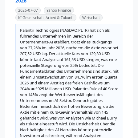
2026
2026-07-07
Yahoo Finance
KI Gesellschaft, Arbeit & Zukunft
Wirtschaft
Palantir Technologies (NASDAQ:PLTR) hat sich als 
führendes Unternehmen im Bereich der 
Unternehmens-AI etabliert, trotz eines Rückgangs 
von 27,26% im Jahr 2026, nachdem die Aktie zuvor bei 
207,52 USD lag. Der aktuelle Kurs von 129,30 USD 
könnte laut Analyse auf 161,53 USD steigen, was eine 
potenzielle Steigerung von 25% bedeutet. Die 
Fundamentaldaten des Unternehmens sind stark, mit 
einem Umsatzwachstum von 84,7% im ersten Quartal 
2026 und einem Anstieg des freien Cashflows um 
204% auf 925 Millionen USD. Palantirs Rule of 40 Score 
von 145% zeigt die Wettbewerbsfähigkeit des 
Unternehmens im AI-Sektor. Dennoch gibt es 
Bedenken hinsichtlich der hohen Bewertung, da die 
Aktie mit einem Kurs-Gewinn-Verhältnis von 145 
gehandelt wird, was von Analysten wie Michael Burry 
als riskant eingestuft wird. Die Unsicherheit über die 
Nachhaltigkeit des AI-Narrativs könnte potenzielle 
Investoren abschrecken, während Analysten 