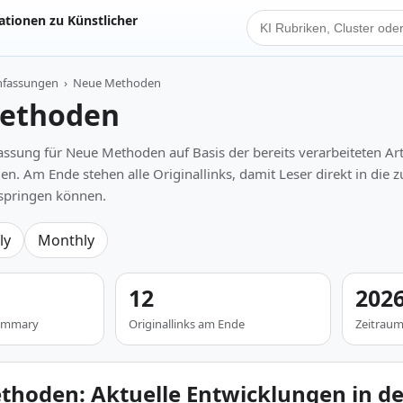
tionen zu Künstlicher
KI Suche
nfassungen
›
Neue Methoden
ethoden
ung für Neue Methoden auf Basis der bereits verarbeiteten Art
n. Am Ende stehen alle Originallinks, damit Leser direkt in die 
 springen können.
ly
Monthly
12
2026
 Summary
Originallinks am Ende
Zeitrau
hoden: Aktuelle Entwicklungen in der