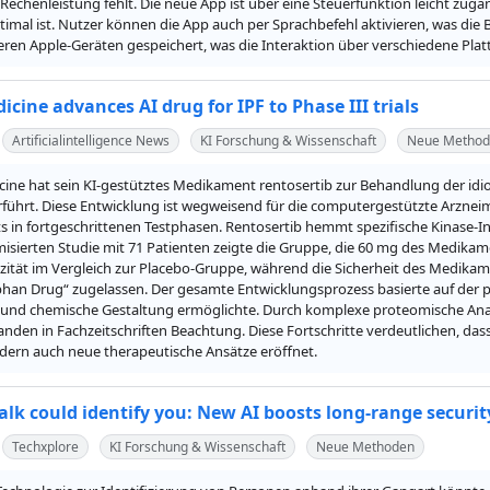
echenleistung fehlt. Die neue App ist über eine Steuerfunktion leicht zugä
timal ist. Nutzer können die App auch per Sprachbefehl aktivieren, was die 
ren Apple-Geräten gespeichert, was die Interaktion über verschiedene Pla
dicine advances AI drug for IPF to Phase III trials
Artificialintelligence News
KI Forschung & Wissenschaft
Neue Metho
icine hat sein KI-gestütztes Medikament rentosertib zur Behandlung der idiop
führt. Diese Entwicklung ist wegweisend für die computergestützte Arzneim
in fortgeschrittenen Testphasen. Rentosertib hemmt spezifische Kinase-Inte
isierten Studie mit 71 Patienten zeigte die Gruppe, die 60 mg des Medikamen
tät im Vergleich zur Placebo-Gruppe, während die Sicherheit des Medikame
phan Drug“ zugelassen. Der gesamte Entwicklungsprozess basierte auf der prop
nd chemische Gestaltung ermöglichte. Durch komplexe proteomische Analys
anden in Fachzeitschriften Beachtung. Diese Fortschritte verdeutlichen, dass
ndern auch neue therapeutische Ansätze eröffnet.
lk could identify you: New AI boosts long-range securit
Techxplore
KI Forschung & Wissenschaft
Neue Methoden