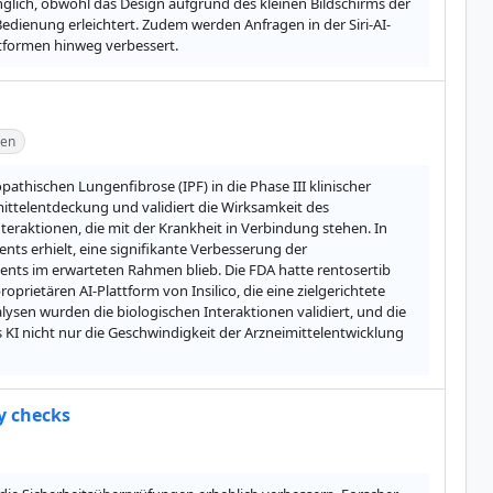
nglich, obwohl das Design aufgrund des kleinen Bildschirms der 
Bedienung erleichtert. Zudem werden Anfragen in der Siri-AI-
ttformen hinweg verbessert.
den
athischen Lungenfibrose (IPF) in die Phase III klinischer 
ittelentdeckung und validiert die Wirksamkeit des 
raktionen, die mit der Krankheit in Verbindung stehen. In 
ts erhielt, eine signifikante Verbesserung der 
nts im erwarteten Rahmen blieb. Die FDA hatte rentosertib 
rietären AI-Plattform von Insilico, die eine zielgerichtete 
en wurden die biologischen Interaktionen validiert, und die 
 KI nicht nur die Geschwindigkeit der Arzneimittelentwicklung 
y checks