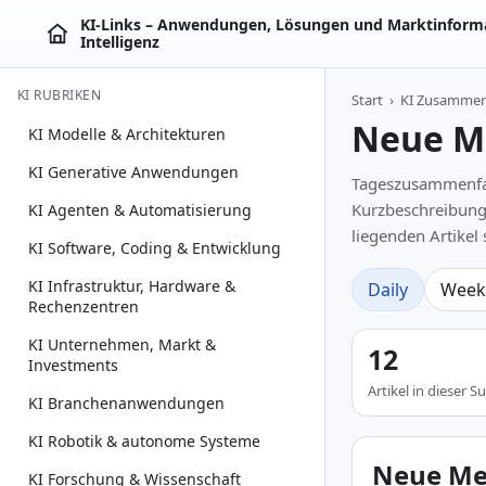
KI‑Links – Anwendungen, Lösungen und Marktinforma
Intelligenz
KI RUBRIKEN
Start
›
KI Zusamme
Neue M
KI Modelle & Architekturen
KI Generative Anwendungen
Tageszusammenfass
Kurzbeschreibunge
KI Agenten & Automatisierung
liegenden Artikel
KI Software, Coding & Entwicklung
KI Infrastruktur, Hardware &
Daily
Week
Rechenzentren
KI Unternehmen, Markt &
12
Investments
Artikel in dieser
KI Branchenanwendungen
KI Robotik & autonome Systeme
Neue Met
KI Forschung & Wissenschaft