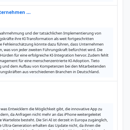
nternehmen ...
bstwahrnehmung und der tatsächlichen Implementierung von 
räfte ihre KI-Transformation als weit fortgeschritten 
Diese Fehleinschätzung könnte dazu führen, dass Unternehmen 
, was von jeder zweiten Führungskraft befürchtet wird. Die 
ürden für eine erfolgreiche KI-Integration hervor. Zudem fehlt 
agement für eine menschenzentrierte KI-Adoption. Tieto 
zung und dem Aufbau von Kompetenzen bei den Mitarbeitenden 
hrungskräften aus verschiedenen Branchen in Deutschland.
was Entwicklern die Möglichkeit gibt, die innovative App zu 
ern, da Anfragen nicht mehr an das iPhone weitergeleitet 
arteliste besteht. Die Siri AI ist derzeit in Europa zugänglich, 
e Ultra-Generation erhalten das Update nicht, da ihnen die 