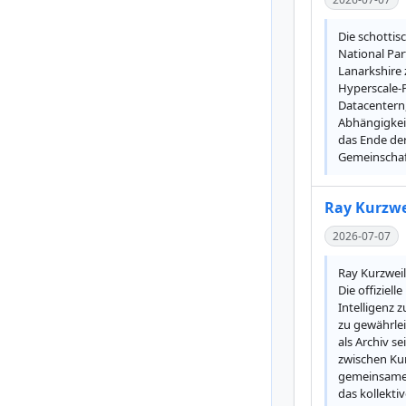
Die schottis
National Par
Lanarkshire 
Hyperscale-P
Datacentern,
Abhängigkeit
das Ende der
Gemeinschaft
Ray Kurzwe
2026-07-07
Ray Kurzweil
Die offiziel
Intelligenz 
zu gewährlei
als Archiv s
zwischen Kur
gemeinsames 
das kollekti