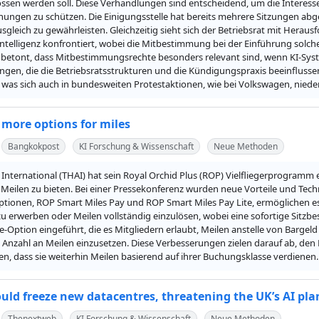
ssen werden soll. Diese Verhandlungen sind entscheidend, um die Interess
chungen zu schützen. Die Einigungsstelle hat bereits mehrere Sitzungen abg
sgleich zu gewährleisten. Gleichzeitig sieht sich der Betriebsrat mit Heraus
Intelligenz konfrontiert, wobei die Mitbestimmung bei der Einführung solcher 
t betont, dass Mitbestimmungsrechte besonders relevant sind, wenn KI-Sy
gen, die die Betriebsratsstrukturen und die Kündigungspraxis beeinflusse
, was sich auch in bundesweiten Protestaktionen, wie bei Volkswagen, niede
 more options for miles
Bangkokpost
KI Forschung & Wissenschaft
Neue Methoden
 International (THAI) hat sein Royal Orchid Plus (ROP) Vielfliegerprogramm 
r Meilen zu bieten. Bei einer Pressekonferenz wurden neue Vorteile und Techn
tionen, ROP Smart Miles Pay und ROP Smart Miles Pay Lite, ermöglichen es 
u erwerben oder Meilen vollständig einzulösen, wobei eine sofortige Sitzbest
te-Option eingeführt, die es Mitgliedern erlaubt, Meilen anstelle von Bargel
 Anzahl an Meilen einzusetzen. Diese Verbesserungen zielen darauf ab, den Mi
len, dass sie weiterhin Meilen basierend auf ihrer Buchungsklasse verdienen.
uld freeze new datacentres, threatening the UK’s AI pla
Thenextweb
KI Forschung & Wissenschaft
Neue Methoden