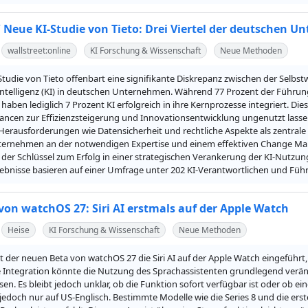
/ Neue KI-Studie von Tieto: Drei Viertel der deutschen U
wallstreet:online
KI Forschung & Wissenschaft
Neue Methoden
Studie von Tieto offenbart eine signifikante Diskrepanz zwischen der Sel
Intelligenz (KI) in deutschen Unternehmen. Während 77 Prozent der Führungsk
 haben lediglich 7 Prozent KI erfolgreich in ihre Kernprozesse integriert. 
ancen zur Effizienzsteigerung und Innovationsentwicklung ungenutzt lassen
Herausforderungen wie Datensicherheit und rechtliche Aspekte als zentrale H
nternehmen an der notwendigen Expertise und einem effektiven Change Man
 der Schlüssel zum Erfolg in einer strategischen Verankerung der KI-Nut
rgebnisse basieren auf einer Umfrage unter 202 KI-Verantwortlichen und Fü
von watchOS 27: Siri AI erstmals auf der Apple Watch
Heise
KI Forschung & Wissenschaft
Neue Methoden
t der neuen Beta von watchOS 27 die Siri AI auf der Apple Watch eingeführt, 
e Integration könnte die Nutzung des Sprachassistenten grundlegend veränd
. Es bleibt jedoch unklar, ob die Funktion sofort verfügbar ist oder ob eine W
 jedoch nur auf US-Englisch. Bestimmte Modelle wie die Series 8 und die erst