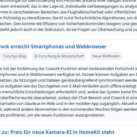
Technologie zur Identifizierung von Personen anhand ihrer Gangart könnte 
stem entwickelt, das in der Lage ist, individuelle Gehbewegungen zu analys
te in verschiedenen Bereichen, wie Flughafensicherheit oder öffentlichen 
frühzeitig zu identifizieren. Die KI nutzt fortschrittliche Algorithmen, um 
eichen. Dies könnte die Effizienz von Sicherheitskontrollen steigern und gle
steht jedoch auch in der Diskussion, da sie Fragen zur Überwachung und zu 
ork erreicht Smartphones und Webbrowser
Caschys Blog
KI Forschung & Wissenschaft
Neue Methoden
t mit der Einführung der Cowork-Funktion einen bedeutenden Fortschritt in
rtphones und in Webbrowsern verfügbar ist. Nutzer können Aufgaben am De
tsetzen, da Sitzungen und Dateien geräteübergreifend synchronisiert werd
ss Aufgaben wie das Durchgehen von E-Mail-Verläufen auch offline erledig
 menschliche Entscheidungen erforderlich sind, wobei das System keine fi
oberfläche wurde überarbeitet, sodass der Chat-Bereich und Cowork in ei
 Startseite von claude.ai im Web und in der mobilen App zugänglich. Aktuell w
tet, während andere Abonnenten in den kommenden Wochen folgen werden. 
ts profitieren, um die neuen Funktionen auszuprobieren.
 zu: Preis für neue Kamera-KI in HomeKit steht