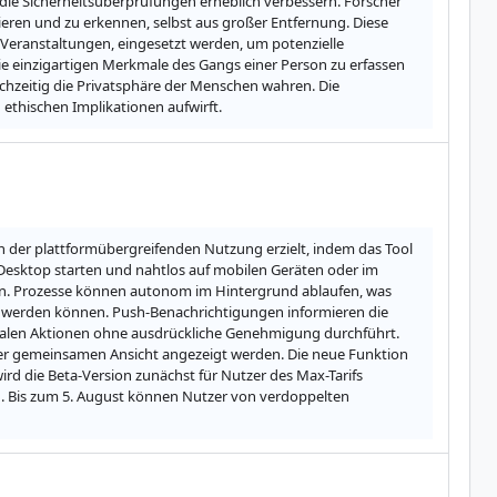
die Sicherheitsüberprüfungen erheblich verbessern. Forscher 
ieren und zu erkennen, selbst aus großer Entfernung. Diese 
Veranstaltungen, eingesetzt werden, um potenzielle 
die einzigartigen Merkmale des Gangs einer Person zu erfassen 
ichzeitig die Privatsphäre der Menschen wahren. Die 
ethischen Implikationen aufwirft.
 der plattformübergreifenden Nutzung erzielt, indem das Tool 
sktop starten und nahtlos auf mobilen Geräten oder im 
en. Prozesse können autonom im Hintergrund ablaufen, was 
t werden können. Push-Benachrichtigungen informieren die 
nalen Aktionen ohne ausdrückliche Genehmigung durchführt. 
ner gemeinsamen Ansicht angezeigt werden. Die neue Funktion 
ird die Beta-Version zunächst für Nutzer des Max-Tarifs 
Bis zum 5. August können Nutzer von verdoppelten 