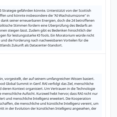
I-Strategie gefährden könnte. Unterstützt von der Scottish 
effen und könnte insbesondere die "AI-Wachstumszone" in 
r, dank seiner erneuerbaren Energien, doch die 24 betroffenen 
olitische Stimmen fordern eine Überprüfung des Bedarfs an 
en steigen lässt. Zudem gibt es Bedenken hinsichtlich der 
 für leistungsstarke KI-Tools. Ein Moratorium würde nicht 
 und die Forderung nach nachweisbaren Vorteilen für die 
ttlands Zukunft als Datacenter-Standort.
n, vorgestellt, der auf seinem umfangreichen Wissen basiert. 
ood Global Summit in Genf. RAI verfolgt das Ziel, menschliche 
 deren Kontext organisiert. Um Vertrauen in die Technologie 
menschliche Aufsicht. Kurzweil hebt hervor, dass RAI nicht nur 
ert und menschliche Intelligenz erweitert. Die Kooperation 
schaffen, die menschliche und künstliche Intelligenz vereint, um 
 in der Evolution der künstlichen Intelligenz angesehen, der 