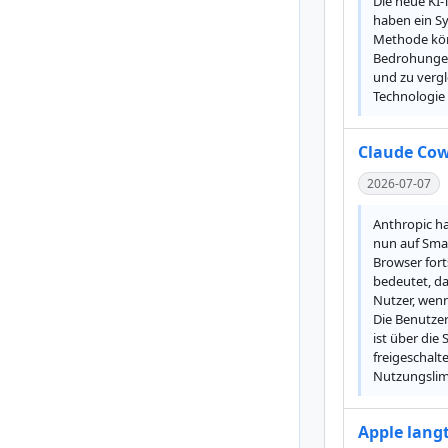
Die neue KI-
haben ein Sy
Methode könn
Bedrohungen 
und zu vergl
Technologie 
Claude Cow
2026-07-07
Anthropic ha
nun auf Sma
Browser for
bedeutet, da
Nutzer, wenn
Die Benutzer
ist über die
freigeschal
Nutzungslimi
Apple langt