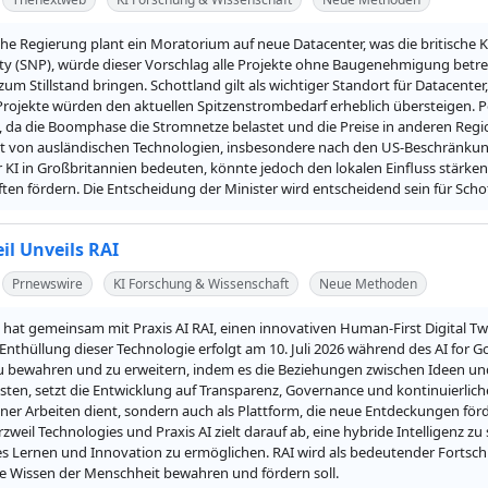
che Regierung plant ein Moratorium auf neue Datacenter, was die britische K
ty (SNP), würde dieser Vorschlag alle Projekte ohne Baugenehmigung betr
zum Stillstand bringen. Schottland gilt als wichtiger Standort für Datacente
rojekte würden den aktuellen Spitzenstrombedarf erheblich übersteigen. P
 da die Boomphase die Stromnetze belastet und die Preise in anderen Region
 von ausländischen Technologien, insbesondere nach den US-Beschränkungen
 KI in Großbritannien bedeuten, könnte jedoch den lokalen Einfluss stärken
en fördern. Die Entscheidung der Minister wird entscheidend sein für Scho
il Unveils RAI
Prnewswire
KI Forschung & Wissenschaft
Neue Methoden
 hat gemeinsam mit Praxis AI RAI, einen innovativen Human-First Digital Twi
le Enthüllung dieser Technologie erfolgt am 10. Juli 2026 während des AI for G
zu bewahren und zu erweitern, indem es die Beziehungen zwischen Ideen und
sten, setzt die Entwicklung auf Transparenz, Governance und kontinuierliche 
einer Arbeiten dient, sondern auch als Plattform, die neue Entdeckungen förd
zweil Technologies und Praxis AI zielt darauf ab, eine hybride Intelligenz zu 
Lernen und Innovation zu ermöglichen. RAI wird als bedeutender Fortschritt
ve Wissen der Menschheit bewahren und fördern soll.