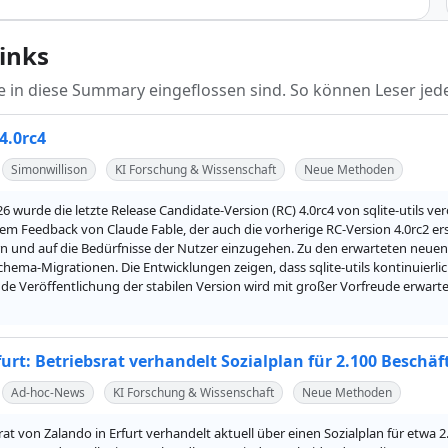
links
die in diese Summary eingeflossen sind. So können Leser jede
 4.0rc4
Simonwillison
KI Forschung & Wissenschaft
Neue Methoden
26 wurde die letzte Release Candidate-Version (RC) 4.0rc4 von sqlite-utils verö
dem Feedback von Claude Fable, der auch die vorherige RC-Version 4.0rc2 erste
n und auf die Bedürfnisse der Nutzer einzugehen. Zu den erwarteten neuen
ema-Migrationen. Die Entwicklungen zeigen, dass sqlite-utils kontinuierlich
e Veröffentlichung der stabilen Version wird mit großer Vorfreude erwarte
urt: Betriebsrat verhandelt Sozialplan für 2.100 Beschäf
Ad-hoc-News
KI Forschung & Wissenschaft
Neue Methoden
rat von Zalando in Erfurt verhandelt aktuell über einen Sozialplan für etwa 