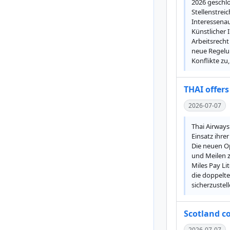
2026 geschlo
Stellenstrei
Interessenau
Künstlicher 
Arbeitsrech
neue Regelun
Konflikte zu
THAI offers
2026-07-07
Thai Airways
Einsatz ihre
Die neuen Op
und Meilen z
Miles Pay Li
die doppelte
sicherzustel
Scotland co
2026-07-07