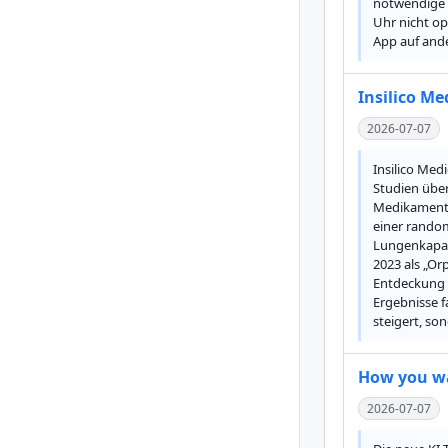
notwendige R
Uhr nicht op
App auf ande
Insilico Me
2026-07-07
Insilico Med
Studien über
Medikaments 
einer random
Lungenkapazi
2023 als „Or
Entdeckung u
Ergebnisse f
steigert, so
How you wa
2026-07-07