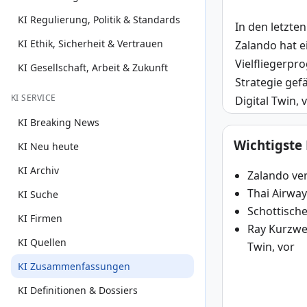
KI Regulierung, Politik & Standards
In den letzte
KI Ethik, Sicherheit & Vertrauen
Zalando hat e
Vielfliegerpr
KI Gesellschaft, Arbeit & Zukunft
Strategie gef
KI SERVICE
Digital Twin, 
KI Breaking News
Wichtigste
KI Neu heute
KI Archiv
Zalando ver
Thai Airway
KI Suche
Schottisch
KI Firmen
Ray Kurzwei
KI Quellen
Twin, vor
KI Zusammenfassungen
KI Definitionen & Dossiers