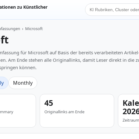
tionen zu Künstlicher
KI Suche
nfassungen
›
Microsoft
ft
sung für Microsoft auf Basis der bereits verarbeiteten Artikel
n. Am Ende stehen alle Originallinks, damit Leser direkt in die 
 springen können.
ly
Monthly
45
Kal
202
 Summary
Originallinks am Ende
Zeitrau