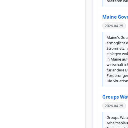
breiteren wi
Maine Gove
2026-04-25
Maine's Gouv
ermöglicht e
Stromnetz ni
einlegen wo
in Maine au
wirtschaftli
für andere B
Forderungen
Die Situatio
Groups Wat
2026-04-25
Groups Watch
Arbeitsabläu