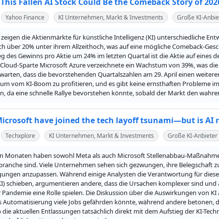
 This Fallen AI Stock Could Be the Comeback Story of 202
Yahoo Finance
KI Unternehmen, Markt & Investments
Große KI-Anbie
 zeigen die Aktienmärkte für künstliche Intelligenz (KI) unterschiedliche Entw
ch über 20% unter ihrem Allzeithoch, was auf eine mögliche Comeback-Ges
g des Gewinns pro Aktie um 24% im letzten Quartal ist die Aktie auf eines d
e Cloud-Sparte Microsoft Azure verzeichnete ein Wachstum von 39%, was die 
warten, dass die bevorstehenden Quartalszahlen am 29. April einen weiteren 
, um vom KI-Boom zu profitieren, und es gibt keine ernsthaften Probleme im
en, da eine schnelle Rallye bevorstehen könnte, sobald der Markt den wahre
crosoft have joined the tech layoff tsunami—but is AI r
Techxplore
KI Unternehmen, Markt & Investments
Große KI-Anbieter
en Monaten haben sowohl Meta als auch Microsoft Stellenabbau-Maßnahmen a
ranche sind. Viele Unternehmen sehen sich gezwungen, ihre Belegschaft zu
ungen anzupassen. Während einige Analysten die Verantwortung für diese E
(KI) schieben, argumentieren andere, dass die Ursachen komplexer sind un
Pandemie eine Rolle spielen. Die Diskussion über die Auswirkungen von KI au
 Automatisierung viele Jobs gefährden könnte, während andere betonen, das
b die aktuellen Entlassungen tatsächlich direkt mit dem Aufstieg der KI-Te