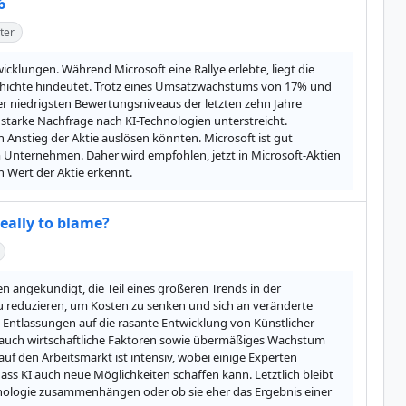
6
ter
icklungen. Während Microsoft eine Rallye erlebte, liegt die 
chichte hindeutet. Trotz eines Umsatzwachstums von 17% und 
er niedrigsten Bewertungsniveaus der letzten zehn Jahre 
starke Nachfrage nach KI-Technologien unterstreicht. 
Anstieg der Aktie auslösen könnten. Microsoft ist gut 
 Unternehmen. Daher wird empfohlen, jetzt in Microsoft-Aktien 
n Wert der Aktie erkennt.
eally to blame?
ngekündigt, die Teil eines größeren Trends in der 
 reduzieren, um Kosten zu senken und sich an veränderte 
ntlassungen auf die rasante Entwicklung von Künstlicher 
d auch wirtschaftliche Faktoren sowie übermäßiges Wachstum 
f den Arbeitsmarkt ist intensiv, wobei einige Experten 
s KI auch neue Möglichkeiten schaffen kann. Letztlich bleibt 
chnologie zusammenhängen oder ob sie eher das Ergebnis einer 