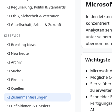
Microsof
KI Regulierung, Politik & Standards
KI Ethik, Sicherheit & Vertrauen
In den letzte
konzentriert.
KI Gesellschaft, Arbeit & Zukunft
Analysten se
KI SERVICE
unter seinem 
übernommen, u
KI Breaking News
KI Neu heute
Wichtigste
KI Archiv
Microsoft 
KI Suche
Mögliche C
KI Firmen
Sierra übe
KI Quellen
zu erweite
Schneider E
KI Zusammenfassungen
Fertigungs
KI Definitionen & Dossiers
AI