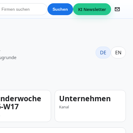
KI Newsletter
Suchen
-
DE
EN
zugrunde
enderwoche
Unternehmen
6-W17
Kanal
m