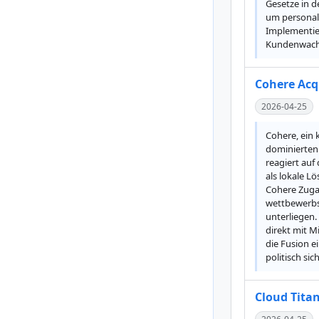
Gesetze in d
um personali
Implementie
Kundenwachst
Cohere Acq
2026-04-25
Cohere, ein
dominierten 
reagiert auf
als lokale L
Cohere Zuga
wettbewerbsf
unterliegen.
direkt mit M
die Fusion e
politisch sic
Cloud Titan