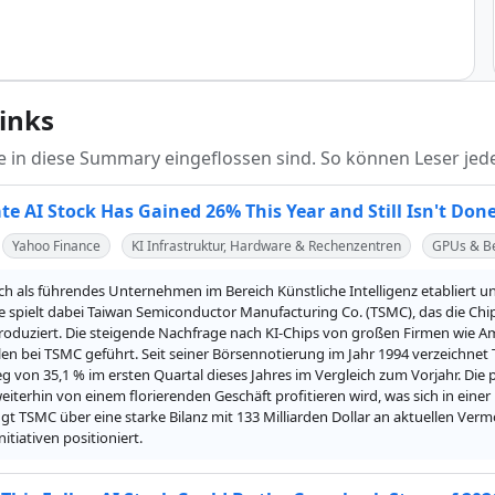
links
die in diese Summary eingeflossen sind. So können Leser jede
te AI Stock Has Gained 26% This Year and Still Isn't Don
Yahoo Finance
KI Infrastruktur, Hardware & Rechenzentren
GPUs & Be
ich als führendes Unternehmen im Bereich Künstliche Intelligenz etabliert un
le spielt dabei Taiwan Semiconductor Manufacturing Co. (TSMC), das die Ch
duziert. Die steigende Nachfrage nach KI-Chips von großen Firmen wie Ama
en bei TSMC geführt. Seit seiner Börsennotierung im Jahr 1994 verzeichn
g von 35,1 % im ersten Quartal dieses Jahres im Vergleich zum Vorjahr. Die po
iterhin von einem florierenden Geschäft profitieren wird, was sich in einer
t TSMC über eine starke Bilanz mit 133 Milliarden Dollar an aktuellen Ve
tiativen positioniert.