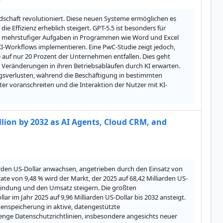
dschaft revolutioniert. Diese neuen Systeme ermöglichen es 
 Effizienz erheblich steigert. GPT-5.5 ist besonders für 
 mehrstufiger Aufgaben in Programmen wie Word und Excel 
 KI-Workflows implementieren. Eine PwC-Studie zeigt jedoch, 
ne auf nur 20 Prozent der Unternehmen entfallen. Dies geht 
Veränderungen in ihren Betriebsabläufen durch KI erwarten. 
ngsverlusten, während die Beschäftigung in bestimmten 
er voranschreiten und die Interaktion der Nutzer mit KI-
ion by 2032 as AI Agents, Cloud CRM, and
rden US-Dollar anwachsen, angetrieben durch den Einsatz von 
e von 9,48 % wird der Markt, der 2025 auf 68,42 Milliarden US-
bindung und den Umsatz steigern. Die größten 
 im Jahr 2025 auf 9,96 Milliarden US-Dollar bis 2032 ansteigt. 
enspeicherung in aktive, datengestützte 
ge Datenschutzrichtlinien, insbesondere angesichts neuer 