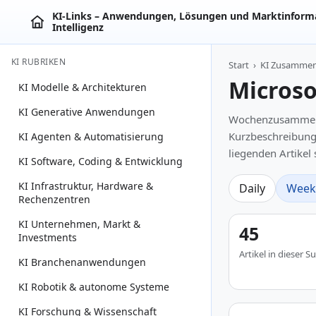
KI‑Links – Anwendungen, Lösungen und Marktinforma
Intelligenz
KI RUBRIKEN
Start
›
KI Zusamme
Microso
KI Modelle & Architekturen
KI Generative Anwendungen
Wochenzusammenfas
Kurzbeschreibunge
KI Agenten & Automatisierung
liegenden Artikel
KI Software, Coding & Entwicklung
KI Infrastruktur, Hardware &
Daily
Week
Rechenzentren
KI Unternehmen, Markt &
45
Investments
Artikel in dieser
KI Branchenanwendungen
KI Robotik & autonome Systeme
KI Forschung & Wissenschaft