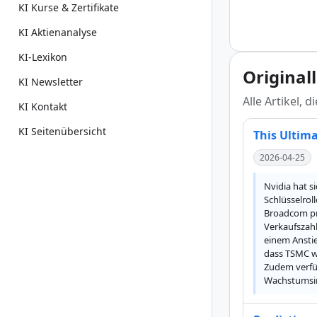
KI Kurse & Zertifikate
KI Aktienanalyse
KI-Lexikon
Original
KI Newsletter
Alle Artikel, 
KI Kontakt
KI Seitenübersicht
This Ultima
2026-04-25
Nvidia hat s
Schlüsselrol
Broadcom pro
Verkaufszahl
einem Anstie
dass TSMC we
Zudem verfüg
Wachstumsini