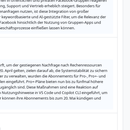
en in öffentlichen und privaten Facebook-Gruppen reagieren 
g, Support und Vertrieb erheblich steigert. Besonders für 
anfragen nutzen, ist diese Integration von großer 
ywordbasierte und AI-gestützte Filter, um die Relevanz der 
 Facebook hinsichtlich der Nutzung von Gruppen-Apps und 
Geschäftsprozesse einfließen lassen können.
ärft, um der gestiegenen Nachfrage nach Rechenressourcen 
April gelten, zielen darauf ab, die Systemstabilität zu sichern 
 zu verwalten, wurden die Abonnements für Pro-, Pro+- und 
 eingeführt. Pro+-Pläne bieten nun bis zu fünfmal höhere 
ugänglich sind. Diese Maßnahmen sind eine Reaktion auf 
Nutzungshinweise in VS Code und Copilot CLI eingeführt, um 
r können ihre Abonnements bis zum 20. Mai kündigen und 