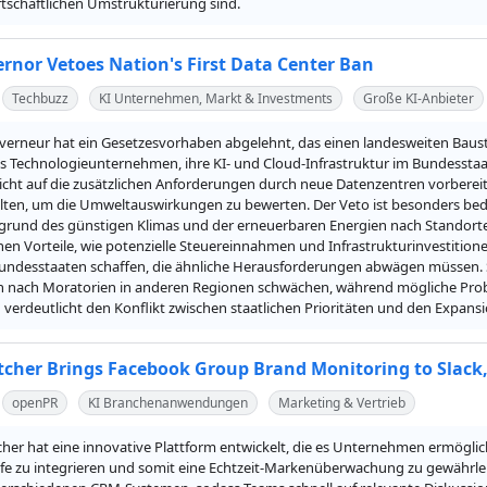
rtschaftlichen Umstrukturierung sind.
rnor Vetoes Nation's First Data Center Ban
Techbuzz
KI Unternehmen, Markt & Investments
Große KI-Anbieter
erneur hat ein Gesetzesvorhaben abgelehnt, das einen landesweiten Baust
s Technologieunternehmen, ihre KI- und Cloud-Infrastruktur im Bundesstaat 
cht auf die zusätzlichen Anforderungen durch neue Datenzentren vorbereit
llten, um die Umweltauswirkungen zu bewerten. Der Veto ist besonders bed
fgrund des günstigen Klimas und der erneuerbaren Energien nach Standorte
chen Vorteile, wie potenzielle Steuereinnahmen und Infrastrukturinvestitione
undesstaaten schaffen, die ähnliche Herausforderungen abwägen müssen. So
 nach Moratorien in anderen Regionen schwächen, während mögliche Probl
n verdeutlicht den Konflikt zwischen staatlichen Prioritäten und den Expans
cher Brings Facebook Group Brand Monitoring to Slack,
openPR
KI Branchenanwendungen
Marketing & Vertrieb
er hat eine innovative Plattform entwickelt, die es Unternehmen ermöglic
fe zu integrieren und somit eine Echtzeit-Markenüberwachung zu gewährleist