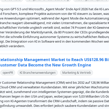
ng von GPT-5.5 und Microsofts „Agent Mode“ Ende April 2026 hat die KI-Lan
d Forschern, komplexe Projekte autonom von der KI steuern zu lassen, was die
ive Anwendungen optimiert, während der Agent Mode die Automatisierung
 Branche reagiert überwältigend, mit vielen Unternehmen, die spezialisierte
tschaftlichen Vorteile ungleich verteilt sind, wobei 74 Prozent der KI-Gewin
iner Veränderung der Marktdynamik, da 80 Prozent der CEOs grundlegende 
führt die schnelle Einführung autonomer Systeme zu wirtschaftlichen Reibu
igt. Die Integration von KI in Software wird in den kommenden Wochen weit
eblich verändern.
elationship Management Market to Reach US$128.96 Bill
Customer Data Become the New Growth Engine
openPR
KI Branchenanwendungen
Marketing & Vertrieb
r Customer Relationship Management (CRM) wird bis 2032 auf 128,96 Millia
Cloud-CRM und verwalteten Kundendaten. Mit einer jährlichen Wachstumsrat
ätzt wird, zunehmend von intelligenten Systemen geprägt, die die Kunden
ncen liegen in den USA und Japan, wobei Japan von 5,03 Milliarden US-Dollar
ng von KI-Agenten transformiert die CRM-Landschaft, indem sie passive Dat
gsfindung umwandelt. Dies erfordert jedoch saubere Kundendaten und stren