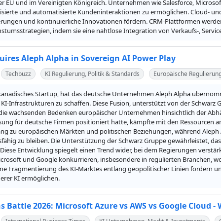
er EU und im Vereinigten Königreich. Unternehmen wie Salesforce, Microsoft
sierte und automatisierte Kundeninteraktionen zu ermöglichen. Cloud- und
rungen und kontinuierliche Innovationen fördern. CRM-Plattformen werden 
umsstrategien, indem sie eine nahtlose Integration von Verkaufs-, Servic
uires Aleph Alpha in Sovereign AI Power Play
Techbuzz
KI Regulierung, Politik & Standards
Europäische Regulierun
 kanadisches Startup, hat das deutsche Unternehmen Aleph Alpha übernomm
KI-Infrastrukturen zu schaffen. Diese Fusion, unterstützt von der Schwar
 die wachsenden Bedenken europäischer Unternehmen hinsichtlich der Abhän
ösung für deutsche Firmen positioniert hatte, kämpfte mit den Ressourcen 
ng zu europäischen Märkten und politischen Beziehungen, während Aleph Al
ähig zu bleiben. Die Unterstützung der Schwarz Gruppe gewährleistet, das
 Diese Entwicklung spiegelt einen Trend wider, bei dem Regierungen verstärkt 
icrosoft und Google konkurrieren, insbesondere in regulierten Branchen, wo
ine Fragmentierung des KI-Marktes entlang geopolitischer Linien fördern 
herer KI ermöglichen.
s Battle 2026: Microsoft Azure vs AWS vs Google Cloud -