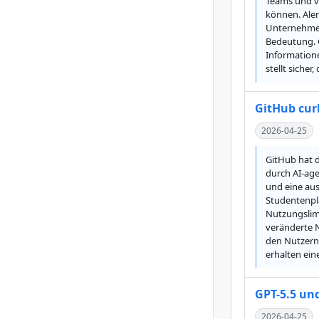
Teams und v
können. Aler
Unternehmen,
Bedeutung. G
Information
stellt siche
GitHub cur
2026-04-25
GitHub hat d
durch AI-age
und eine au
Studentenpl
Nutzungslimi
veränderte 
den Nutzern
erhalten ein
GPT-5.5 und
2026-04-25