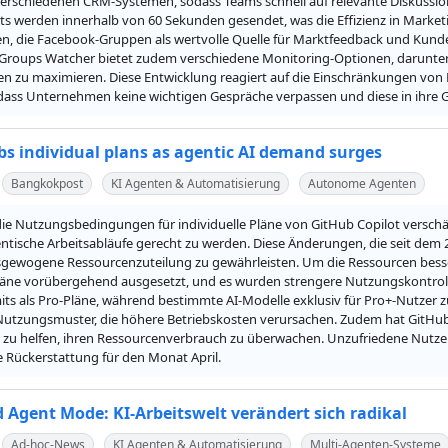
erschiedenen CRM-Systemen, sodass Teams schnell auf relevante Diskussion
ts werden innerhalb von 60 Sekunden gesendet, was die Effizienz in Marketin
 die Facebook-Gruppen als wertvolle Quelle für Marktfeedback und Kunden
roups Watcher bietet zudem verschiedene Monitoring-Optionen, darunter ke
en zu maximieren. Diese Entwicklung reagiert auf die Einschränkungen von
r, dass Unternehmen keine wichtigen Gespräche verpassen und diese in ihre 
bs individual plans as agentic AI demand surges
Bangkokpost
KI Agenten & Automatisierung
Autonome Agenten
ie Nutzungsbedingungen für individuelle Pläne von GitHub Copilot versch
ntische Arbeitsabläufe gerecht zu werden. Diese Änderungen, die seit dem 20. 
sgewogene Ressourcenzuteilung zu gewährleisten. Um die Ressourcen besser
äne vorübergehend ausgesetzt, und es wurden strengere Nutzungskontrollen
ts als Pro-Pläne, während bestimmte AI-Modelle exklusiv für Pro+-Nutzer z
Nutzungsmuster, die höhere Betriebskosten verursachen. Zudem hat GitHub 
 zu helfen, ihren Ressourcenverbrauch zu überwachen. Unzufriedene Nutze
e Rückerstattung für den Monat April.
 Agent Mode: KI-Arbeitswelt verändert sich radikal
Ad-hoc-News
KI Agenten & Automatisierung
Multi-Agenten-Systeme