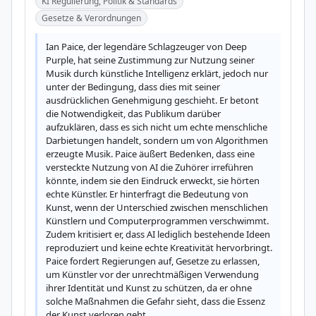
KI Regulierung, Politik & Standards
Gesetze & Verordnungen
Ian Paice, der legendäre Schlagzeuger von Deep 
Purple, hat seine Zustimmung zur Nutzung seiner 
Musik durch künstliche Intelligenz erklärt, jedoch nur 
unter der Bedingung, dass dies mit seiner 
ausdrücklichen Genehmigung geschieht. Er betont 
die Notwendigkeit, das Publikum darüber 
aufzuklären, dass es sich nicht um echte menschliche 
Darbietungen handelt, sondern um von Algorithmen 
erzeugte Musik. Paice äußert Bedenken, dass eine 
versteckte Nutzung von AI die Zuhörer irreführen 
könnte, indem sie den Eindruck erweckt, sie hörten 
echte Künstler. Er hinterfragt die Bedeutung von 
Kunst, wenn der Unterschied zwischen menschlichen 
Künstlern und Computerprogrammen verschwimmt. 
Zudem kritisiert er, dass AI lediglich bestehende Ideen 
reproduziert und keine echte Kreativität hervorbringt. 
Paice fordert Regierungen auf, Gesetze zu erlassen, 
um Künstler vor der unrechtmäßigen Verwendung 
ihrer Identität und Kunst zu schützen, da er ohne 
solche Maßnahmen die Gefahr sieht, dass die Essenz 
der Kunst verloren geht.