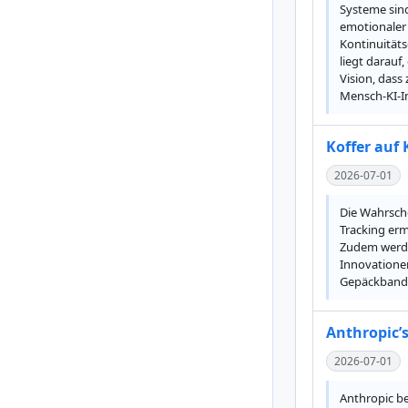
Systeme sind
emotionaler 
Kontinuitäts
liegt darauf
Vision, dass
Mensch-KI-In
Koffer auf
2026-07-01
Die Wahrsche
Tracking erm
Zudem werden
Innovationen
Gepäckband f
Anthropic’s
2026-07-01
Anthropic be