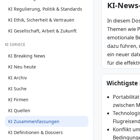
KI-News-
KI Regulierung, Politik & Standards
KI Ethik, Sicherheit & Vertrauen
In diesem Doss
Themen wie Po
KI Gesellschaft, Arbeit & Zukunft
emotionale Be
KI SERVICE
dazu führen, 
ein neuer dat
KI Breaking News
für die effekt
KI Neu heute
KI Archiv
Wichtigste
KI Suche
Portabilitä
KI Firmen
zwischen 
KI Quellen
Technologis
Flugreisen
KI Zusammenfassungen
Konflikt um
KI Definitionen & Dossiers
Bedingunge