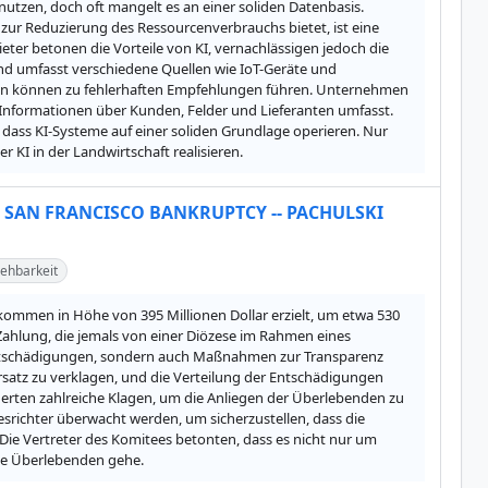
 nutzen, doch oft mangelt es an einer soliden Datenbasis. 
r Reduzierung des Ressourcenverbrauchs bietet, ist eine 
ter betonen die Vorteile von KI, vernachlässigen jedoch die 
nd umfasst verschiedene Quellen wie IoT-Geräte und 
en können zu fehlerhaften Empfehlungen führen. Unternehmen 
 Informationen über Kunden, Felder und Lieferanten umfasst. 
 dass KI-Systeme auf einer soliden Grundlage operieren. Nur 
 KI in der Landwirtschaft realisieren.
 SAN FRANCISCO BANKRUPTCY -- PACHULSKI
ehbarkeit
ommen in Höhe von 395 Millionen Dollar erzielt, um etwa 530 
Zahlung, die jemals von einer Diözese im Rahmen eines 
Entschädigungen, sondern auch Maßnahmen zur Transparenz 
atz zu verklagen, und die Verteilung der Entschädigungen 
derten zahlreiche Klagen, um die Anliegen der Überlebenden zu 
ichter überwacht werden, um sicherzustellen, dass die 
Die Vertreter des Komitees betonten, dass es nicht nur um 
ie Überlebenden gehe.