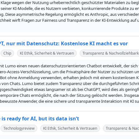
 Klage wegen der Nutzung urheberrechtlich geschützter Materialien zu begle
seiner KI-Modelle, die es Nutzern verbieten, konkurrierende Produkte zu entwi
 Diese asymmetrische Regelung ermöglicht es Anthropic, aus verschiedene
chheit wirft Fragen zur Fairness und Transparenz in der KI-Entwicklung auf u
T, nur mit Datenschutz: Kostenlose KI macht es vor
Chip
KI Ethik, Sicherheit & Vertrauen
Transparenz & Nachvollziehbark
it Lumo einen neuen datenschutzorientierten Chatbot entwickelt, der sic
ro-Access-Verschlüsselung, um die Privatsphäre der Nutzer zu schützen und 
Bot ohne Anmeldung verwenden, erhalten jedoch mit einem kostenlosen Ko
 von Chats. Lumo bietet zudem Transparenz über die durchgeführten Schritt
sgeschwindigkeit etwas langsamer ist als bei ChatGPT, wird dies als geri
emporäre Chats ermöglicht, die nach der Sitzung gelöscht werden. Insgesamt
ewusste Anwender, die eine sichere und transparente Interaktion mit KI s
is ready for AI, but its data isn’t
Technologyreview
KI Ethik, Sicherheit & Vertrauen
Transparenz & Nach