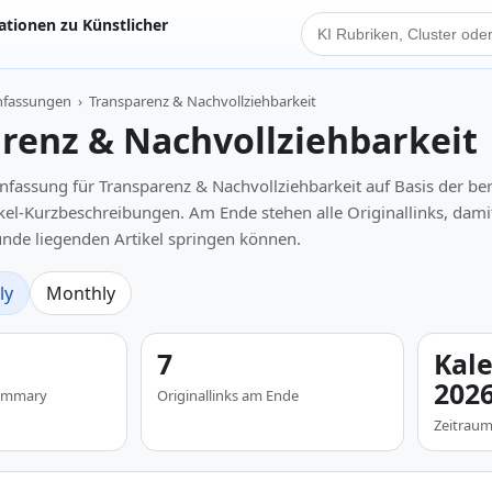
tionen zu Künstlicher
KI Suche
nfassungen
›
Transparenz & Nachvollziehbarkeit
renz & Nachvollziehbarkeit
ssung für Transparenz & Nachvollziehbarkeit auf Basis der ber
ikel-Kurzbeschreibungen. Am Ende stehen alle Originallinks, dami
runde liegenden Artikel springen können.
ly
Monthly
7
Kal
202
 Summary
Originallinks am Ende
Zeitrau