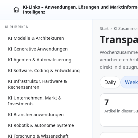
KI‑Links – Anwendungen, Lösungen und Marktinforma
Intelligenz
KI RUBRIKEN
Start
›
KI Zusamme
Transpa
KI Modelle & Architekturen
KI Generative Anwendungen
Wochenzusammenfa
verarbeiteten Art
KI Agenten & Automatisierung
direkt in die zug
KI Software, Coding & Entwicklung
KI Infrastruktur, Hardware &
Daily
Week
Rechenzentren
KI Unternehmen, Markt &
7
Investments
Artikel in dieser
KI Branchenanwendungen
KI Robotik & autonome Systeme
KI Forschung & Wissenschaft