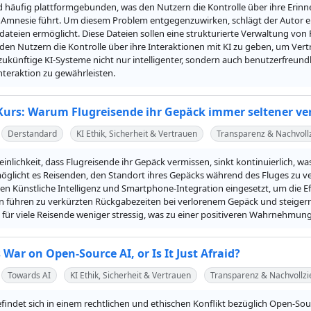
 häufig plattformgebunden, was den Nutzern die Kontrolle über ihre Erin
Amnesie führt. Um diesem Problem entgegenzuwirken, schlägt der Autor ein
dateien ermöglicht. Diese Dateien sollen eine strukturierte Verwaltung von
, den Nutzern die Kontrolle über ihre Interaktionen mit KI zu geben, um Vertr
 zukünftige KI-Systeme nicht nur intelligenter, sondern auch benutzerfreund
teraktion zu gewährleisten.
 Kurs: Warum Flugreisende ihr Gepäck immer seltener v
Derstandard
KI Ethik, Sicherheit & Vertrauen
Transparenz & Nachvollz
inlichkeit, dass Flugreisende ihr Gepäck vermissen, sinkt kontinuierlich, was
öglicht es Reisenden, den Standort ihres Gepäcks während des Fluges zu ve
 Künstliche Intelligenz und Smartphone-Integration eingesetzt, um die Eff
 führen zu verkürzten Rückgabezeiten bei verlorenem Gepäck und steigern 
ür viele Reisende weniger stressig, was zu einer positiveren Wahrnehmung 
 War on Open-Source AI, or Is It Just Afraid?
Towards AI
KI Ethik, Sicherheit & Vertrauen
Transparenz & Nachvollzi
findet sich in einem rechtlichen und ethischen Konflikt bezüglich Open-Sou