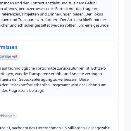
nerungen und den Kontext entzieht und zu einem Gefühl 
 offenes, benutzerbesessenes Format vor, das tragbare 
 Präferenzen, Projekten und Erinnerungen bieten. Der Fokus 
auen und Transparenz zu fördern. Der Artikel schließt mit der 
licher und ethischer gestaltet werden sollten, um eine gesunde 
ermissen
iehbarkeit
 auf technologische Fortschritte zurückzuführen ist. Echtzeit-
rfolgen, was die Transparenz erhöht und Ängste verringert. 
izienz der Gepäckabfertigung zu verbessern. Diese 
den Reisekomfort erheblich. Insgesamt wird das Erlebnis am 
des Flugreisens beiträgt.
ehbarkeit
rce-KI, nachdem das Unternehmen 1,5 Milliarden Dollar gezahlt 