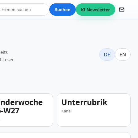
KI Newsletter
Suchen
eits
DE
EN
t Leser
enderwoche
Unterrubrik
6-W27
Kanal
m