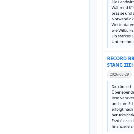
Die Landwirt
Während KI 
präzise und 
Notwendigkei
Wetterdaten
wie Wilbur-E
Ein starkes 
Unternehmen,
RECORD BR
STANG ZIEH
2026-06-29
Die römisch-
Überlebende 
Insolvenzve
und zum Schu
erfolgt nach
berücksicht
Erzdiözese d
finanzielle