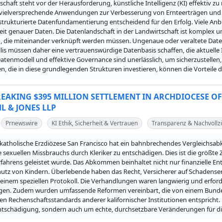
schaft steht vor der Herausforderung, künstliche Intelligenz (KI) effektiv zu
vielversprechende Anwendungen zur Verbesserung von Ernteerträgen und zu
strukturierte Datenfundamentierung entscheidend für den Erfolg. Viele Anbie
t genauer Daten. Die Datenlandschaft in der Landwirtschaft ist komplex u
, die miteinander verknüpft werden müssen. Ungenaue oder veraltete Dat
llis müssen daher eine vertrauenswürdige Datenbasis schaffen, die aktuelle
Datenmodell und effektive Governance sind unerlässlich, um sicherzustellen,
 die in diese grundlegenden Strukturen investieren, können die Vorteile der
EAKING $395 MILLION SETTLEMENT IN ARCHDIOCESE OF
L & JONES LLP
Prnewswire
KI Ethik, Sicherheit & Vertrauen
Transparenz & Nachvollzi
katholische Erzdiözese San Francisco hat ein bahnbrechendes Vergleichsabk
sexuellen Missbrauchs durch Kleriker zu entschädigen. Dies ist die größte 
rfahrens geleistet wurde. Das Abkommen beinhaltet nicht nur finanzielle 
tz von Kindern. Überlebende haben das Recht, Versicherer auf Schadensers
 einem speziellen Protokoll. Die Verhandlungen waren langwierig und erfor
igen. Zudem wurden umfassende Reformen vereinbart, die von einem Bundesr
en Rechenschaftsstandards anderer kalifornischer Institutionen entspricht. 
 Entschädigung, sondern auch um echte, durchsetzbare Veränderungen für d