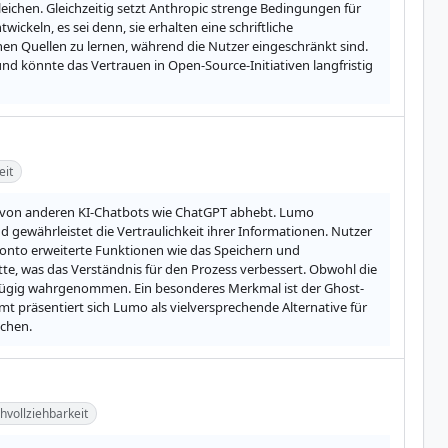
ichen. Gleichzeitig setzt Anthropic strenge Bedingungen für 
ckeln, es sei denn, sie erhalten eine schriftliche 
n Quellen zu lernen, während die Nutzer eingeschränkt sind. 
nd könnte das Vertrauen in Open-Source-Initiativen langfristig 
eit
h von anderen KI-Chatbots wie ChatGPT abhebt. Lumo 
gewährleistet die Vertraulichkeit ihrer Informationen. Nutzer 
nto erweiterte Funktionen wie das Speichern und 
e, was das Verständnis für den Prozess verbessert. Obwohl die 
ngfügig wahrgenommen. Ein besonderes Merkmal ist der Ghost-
 präsentiert sich Lumo als vielversprechende Alternative für 
uchen.
vollziehbarkeit