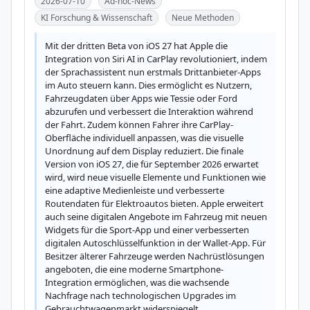
2026-07-10
Ad-hoc-News
KI Forschung & Wissenschaft
Neue Methoden
Mit der dritten Beta von iOS 27 hat Apple die 
Integration von Siri AI in CarPlay revolutioniert, indem 
der Sprachassistent nun erstmals Drittanbieter-Apps 
im Auto steuern kann. Dies ermöglicht es Nutzern, 
Fahrzeugdaten über Apps wie Tessie oder Ford 
abzurufen und verbessert die Interaktion während 
der Fahrt. Zudem können Fahrer ihre CarPlay-
Oberfläche individuell anpassen, was die visuelle 
Unordnung auf dem Display reduziert. Die finale 
Version von iOS 27, die für September 2026 erwartet 
wird, wird neue visuelle Elemente und Funktionen wie 
eine adaptive Medienleiste und verbesserte 
Routendaten für Elektroautos bieten. Apple erweitert 
auch seine digitalen Angebote im Fahrzeug mit neuen 
Widgets für die Sport-App und einer verbesserten 
digitalen Autoschlüsselfunktion in der Wallet-App. Für 
Besitzer älterer Fahrzeuge werden Nachrüstlösungen 
angeboten, die eine moderne Smartphone-
Integration ermöglichen, was die wachsende 
Nachfrage nach technologischen Upgrades im 
Gebrauchtwagenmarkt widerspiegelt.