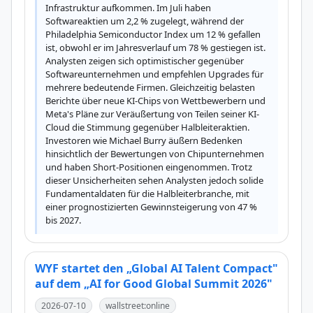
Infrastruktur aufkommen. Im Juli haben 
Softwareaktien um 2,2 % zugelegt, während der 
Philadelphia Semiconductor Index um 12 % gefallen 
ist, obwohl er im Jahresverlauf um 78 % gestiegen ist. 
Analysten zeigen sich optimistischer gegenüber 
Softwareunternehmen und empfehlen Upgrades für 
mehrere bedeutende Firmen. Gleichzeitig belasten 
Berichte über neue KI-Chips von Wettbewerbern und 
Meta's Pläne zur Veräußertung von Teilen seiner KI-
Cloud die Stimmung gegenüber Halbleiteraktien. 
Investoren wie Michael Burry äußern Bedenken 
hinsichtlich der Bewertungen von Chipunternehmen 
und haben Short-Positionen eingenommen. Trotz 
dieser Unsicherheiten sehen Analysten jedoch solide 
Fundamentaldaten für die Halbleiterbranche, mit 
einer prognostizierten Gewinnsteigerung von 47 % 
bis 2027.
WYF startet den „Global AI Talent Compact"
auf dem „AI for Good Global Summit 2026"
2026-07-10
wallstreet:online