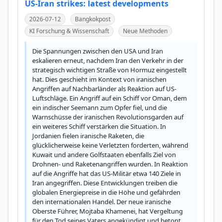
US-Iran strikes: latest developments
2026-07-12
Bangkokpost
KI Forschung & Wissenschaft
Neue Methoden
Die Spannungen zwischen den USA und Iran 
eskalieren erneut, nachdem Iran den Verkehr in der 
strategisch wichtigen Straße von Hormuz eingestellt 
hat. Dies geschieht im Kontext von iranischen 
Angriffen auf Nachbarländer als Reaktion auf US-
Luftschläge. Ein Angriff auf ein Schiff vor Oman, dem 
ein indischer Seemann zum Opfer fiel, und die 
Warnschüsse der iranischen Revolutionsgarden auf 
ein weiteres Schiff verstärken die Situation. In 
Jordanien fielen iranische Raketen, die 
glücklicherweise keine Verletzten forderten, während 
Kuwait und andere Golfstaaten ebenfalls Ziel von 
Drohnen- und Raketenangriffen wurden. In Reaktion 
auf die Angriffe hat das US-Militär etwa 140 Ziele in 
Iran angegriffen. Diese Entwicklungen treiben die 
globalen Energiepreise in die Höhe und gefährden 
den internationalen Handel. Der neue iranische 
Oberste Führer, Mojtaba Khamenei, hat Vergeltung 
für den Tod seines Vaters angekündigt und betont, 