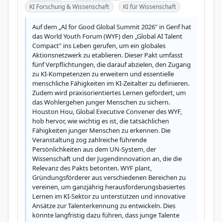
KI Forschung & Wissenschaft
KI für Wissenschaft
Auf dem „AI for Good Global Summit 2026" in Genf hat 
das World Youth Forum (WYF) den „Global AI Talent 
Compact" ins Leben gerufen, um ein globales 
Aktionsnetzwerk zu etablieren. Dieser Pakt umfasst 
fünf Verpflichtungen, die darauf abzielen, den Zugang 
zu KI-Kompetenzen zu erweitern und essentielle 
menschliche Fähigkeiten im KI-Zeitalter zu definieren. 
Zudem wird praxisorientiertes Lernen gefördert, um 
das Wohlergehen junger Menschen zu sichern. 
Houston Hou, Global Executive Convener des WYF, 
hob hervor, wie wichtig es ist, die tatsächlichen 
Fähigkeiten junger Menschen zu erkennen. Die 
Veranstaltung zog zahlreiche führende 
Persönlichkeiten aus dem UN-System, der 
Wissenschaft und der Jugendinnovation an, die die 
Relevanz des Pakts betonten. WYF plant, 
Gründungsförderer aus verschiedenen Bereichen zu 
vereinen, um ganzjährig herausforderungsbasiertes 
Lernen im KI-Sektor zu unterstützen und innovative 
Ansätze zur Talenterkennung zu entwickeln. Dies 
könnte langfristig dazu führen, dass junge Talente 