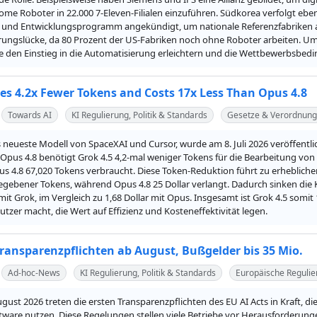
ome Roboter in 22.000 7-Eleven-Filialen einzuführen. Südkorea verfolgt eben
und Entwicklungsprogramm angekündigt, um nationale Referenzfabriken aufz
rungslücke, da 80 Prozent der US-Fabriken noch ohne Roboter arbeiten. U
ie den Einstieg in die Automatisierung erleichtern und die Wettbewerbsbe
ses 4.2x Fewer Tokens and Costs 17x Less Than Opus 4.8
Towards AI
KI Regulierung, Politik & Standards
Gesetze & Verordnun
s neueste Modell von SpaceXAI und Cursor, wurde am 8. Juli 2026 veröffentli
 Opus 4.8 benötigt Grok 4.5 4,2-mal weniger Tokens für die Bearbeitung von
 4.8 67,020 Tokens verbraucht. Diese Token-Reduktion führt zu erheblichen 
egebener Tokens, während Opus 4.8 25 Dollar verlangt. Dadurch sinken die K
 mit Grok, im Vergleich zu 1,68 Dollar mit Opus. Insgesamt ist Grok 4.5 somit 
utzer macht, die Wert auf Effizienz und Kosteneffektivität legen.
Transparenzpflichten ab August, Bußgelder bis 35 Mio.
Ad-hoc-News
KI Regulierung, Politik & Standards
Europäische Regulie
gust 2026 treten die ersten Transparenzpflichten des EU AI Acts in Kraft, di
ware nutzen. Diese Regelungen stellen viele Betriebe vor Herausforderunge