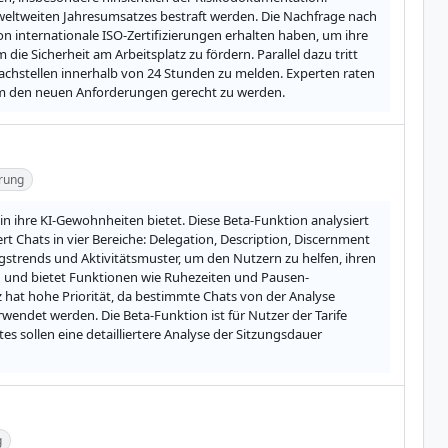
weltweiten Jahresumsatzes bestraft werden. Die Nachfrage nach 
internationale ISO-Zertifizierungen erhalten haben, um ihre 
e Sicherheit am Arbeitsplatz zu fördern. Parallel dazu tritt 
achstellen innerhalb von 24 Stunden zu melden. Experten raten 
, um den neuen Anforderungen gerecht zu werden.
rung
in ihre KI-Gewohnheiten bietet. Diese Beta-Funktion analysiert 
 Chats in vier Bereiche: Delegation, Description, Discernment 
trends und Aktivitätsmuster, um den Nutzern zu helfen, ihren 
n und bietet Funktionen wie Ruhezeiten und Pausen-
at hohe Priorität, da bestimmte Chats von der Analyse 
ndet werden. Die Beta-Funktion ist für Nutzer der Tarife 
s sollen eine detailliertere Analyse der Sitzungsdauer 
g