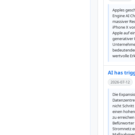
Apples gesch
Engine AI Ch
massiver Rec
iPhone X vor
Apple auf ei
generativer 
Unternehmens
bedeutenden 
wertvolle E
AI has trig
2026-07-12
Die Expansio
Datenzentren
nicht Schrit
einen hohen 
zu erreichen
Befürworter 
Stromnetz en
Maßnahmen, 