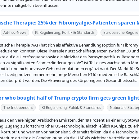
rzehnte maßgeblich beeinflussen.
ische Therapie: 25% der Fibromyalgie-Patienten spare
Ad-hoc-News
KI Regulierung, Politik & Standards
Europäische Regulie
stische Therapie (VAT) hat sich als effektive Behandlungsoption für Fibromya
eduzieren konnten. Diese Therapie nutzt Schallfrequenzen zwischen 30 und 
ekte auf die Herzfrequenz sowie die Aktivität des Parasympathikus. Beso
en zu signifikanten Schmerzlinderungen. VAT ist Teil eines wachsenden Mar
fsmittel und nicht-invasive Gehirnstimulationen ergänzt wird. Der Markt für 
leichzeitig nutzen immer mehr junge Menschen KI für medizinische Ratschläg
en überprüft werden. Die Aktivierung des körpereigenen Gesundheitsschalt
r who bought half of Trump crypto firm gets green light t
The Independent
KI Regulierung, Politik & Standards
Nationale Strate
 aus den Vereinigten Arabischen Emiraten, der 49 Prozent an einer Kryptowä
 Zugang zu fortschrittlicher US-Technologie, einschließlich KI-Chips, zu erh
 "korrupt" und warnen vor nationalen Sicherheitsrisiken, da die Technologi
terium erteilte die Genehmigung, da die UAE als wichtiger Verteidigungspar