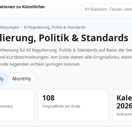
tionen zu Künstlicher
KI Suche
nfassungen
›
KI Regulierung, Politik & Standards
lierung, Politik & Standards
sung für KI Regulierung, Politik & Standards auf Basis der ber
ikel-Kurzbeschreibungen. Am Ende stehen alle Originallinks, dami
runde liegenden Artikel springen können.
ly
Monthly
108
Kal
202
 Summary
Originallinks am Ende
Zeitrau