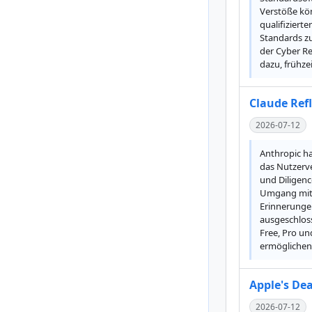
Verstöße kön
qualifiziert
Standards zu
der Cyber Re
dazu, frühze
Claude Ref
2026-07-12
Anthropic ha
das Nutzerve
und Diligenc
Umgang mit K
Erinnerungen
ausgeschloss
Free, Pro un
ermöglichen
Apple's Dea
2026-07-12