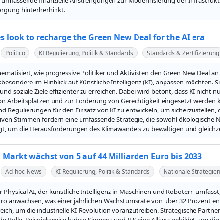
umfassende finanzielle Anstrengungen zur Modernisierung der Infrastruktur,
orgung hinterherhinkt.
s look to recharge the Green New Deal for the AI era
Politico
KI Regulierung, Politik & Standards
Standards & Zertifizierung
thematisiert, wie progressive Politiker und Aktivisten den Green New Deal a
insbesondere im Hinblick auf Künstliche Intelligenz (KI), anpassen möchten. 
und soziale Ziele effizienter zu erreichen. Dabei wird betont, dass KI nicht 
n Arbeitsplätzen und zur Förderung von Gerechtigkeit eingesetzt werden ka
d Regulierungen für den Einsatz von KI zu entwickeln, um sicherzustellen, 
iven Stimmen fordern eine umfassende Strategie, die sowohl ökologische Na
gt, um die Herausforderungen des Klimawandels zu bewältigen und gleichzei
: Markt wächst von 5 auf 44 Milliarden Euro bis 2033
Ad-hoc-News
KI Regulierung, Politik & Standards
Nationale Strategien
r Physical AI, der künstliche Intelligenz in Maschinen und Robotern umfasst, 
uro anwachsen, was einer jährlichen Wachstumsrate von über 32 Prozent en
reich, um die industrielle KI-Revolution voranzutreiben. Strategische Part
e Rolle. Beispielsweise haben Siemens und IFS eine Allianz gebildet, um digit