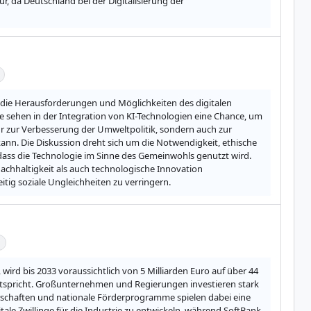
 da Deutschland bei der Digitalisierung der 
n die Herausforderungen und Möglichkeiten des digitalen 
Sie sehen in der Integration von KI-Technologien eine Chance, um 
nur zur Verbesserung der Umweltpolitik, sondern auch zur 
nn. Die Diskussion dreht sich um die Notwendigkeit, ethische 
dass die Technologie im Sinne des Gemeinwohls genutzt wird. 
chhaltigkeit als auch technologische Innovation 
tig soziale Ungleichheiten zu verringern.
wird bis 2033 voraussichtlich von 5 Milliarden Euro auf über 44 
tspricht. Großunternehmen und Regierungen investieren stark 
nerschaften und nationale Förderprogramme spielen dabei eine 
ale Zwillinge für die Industrie zu entwickeln, während SoftBank 