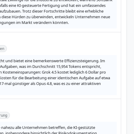
falls eine KI-gesteuerte Fertigung und hat ein umfassendes 
ubauen. Trotz dieser Fortschritte bleibt eine erhebliche 
m diese Hürden zu überwinden, entwickeln Unternehmen neue 
dingungen im Markt verändern könnten.
gen
cht und bietet eine bemerkenswerte Effizienzsteigerung. Im 
 Aufgaben, was im Durchschnitt 15,954 Tokens entspricht, 
Kosteneinsparungen: Grok 4.5 kostet lediglich 6 Dollar pro 
osten für die Bearbeitung einer identischen Aufgabe auf etwa 
17-mal günstiger als Opus 4.8, was es zu einer attraktiven 
rung
e nahezu alle Unternehmen betreffen, die KI-gestützte 
n, insbesondere hinsichtlich der Risikodokumentation. 