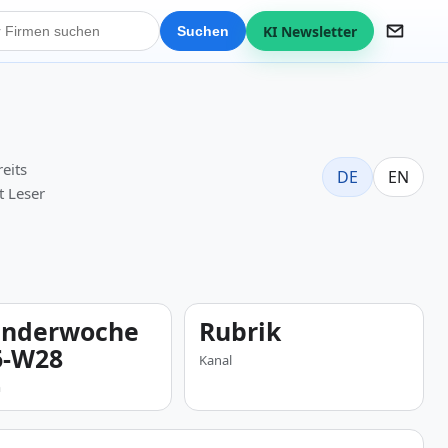
KI Newsletter
Suchen
eits
DE
EN
t Leser
enderwoche
Rubrik
6-W28
Kanal
m