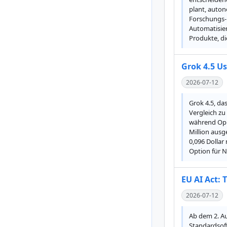
plant, auton
Forschungs- 
Automatisie
Produkte, d
Grok 4.5 U
2026-07-12
Grok 4.5, da
Vergleich zu
während Opus
Million ausg
0,096 Dollar
Option für N
EU AI Act: 
2026-07-12
Ab dem 2. Au
Standardsoft