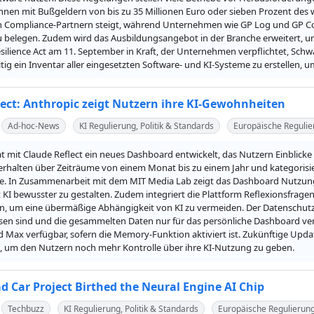
nen mit Bußgeldern von bis zu 35 Millionen Euro oder sieben Prozent des 
en Compliance-Partnern steigt, während Unternehmen wie GP Log und GP Con 
 belegen. Zudem wird das Ausbildungsangebot in der Branche erweitert, um di
silience Act am 11. September in Kraft, der Unternehmen verpflichtet, Schw
itig ein Inventar aller eingesetzten Software- und KI-Systeme zu erstellen
lect: Anthropic zeigt Nutzern ihre KI-Gewohnheiten
Ad-hoc-News
KI Regulierung, Politik & Standards
Europäische Regulie
t mit Claude Reflect ein neues Dashboard entwickelt, das Nutzern Einblicke 
rhalten über Zeiträume von einem Monat bis zu einem Jahr und kategorisiert
e. In Zusammenarbeit mit dem MIT Media Lab zeigt das Dashboard Nutzungs
I bewusster zu gestalten. Zudem integriert die Plattform Reflexionsfrage
, um eine übermäßige Abhängigkeit von KI zu vermeiden. Der Datenschutz h
en sind und die gesammelten Daten nur für das persönliche Dashboard verwe
d Max verfügbar, sofern die Memory-Funktion aktiviert ist. Zukünftige Update
, um den Nutzern noch mehr Kontrolle über ihre KI-Nutzung zu geben.
d Car Project Birthed the Neural Engine AI Chip
Techbuzz
KI Regulierung, Politik & Standards
Europäische Regulierun