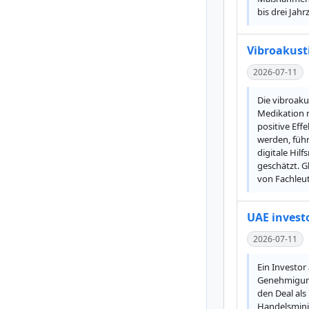
bis drei Jah
Vibroakust
2026-07-11
Die vibroaku
Medikation r
positive Eff
werden, führ
digitale Hil
geschätzt. G
von Fachleut
UAE investo
2026-07-11
Ein Investor
Genehmigung,
den Deal als
Handelsminis