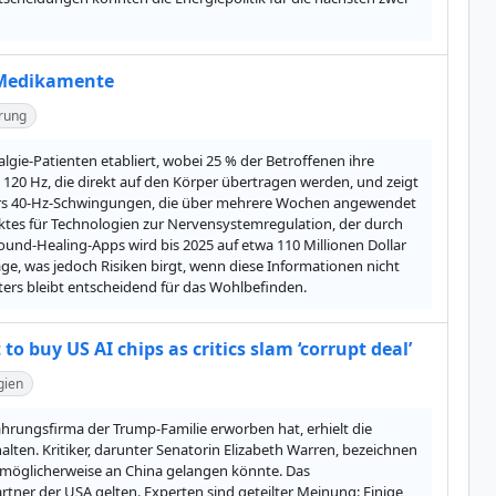
n Medikamente
rung
lgie-Patienten etabliert, wobei 25 % der Betroffenen ihre 
120 Hz, die direkt auf den Körper übertragen werden, und zeigt 
nders 40-Hz-Schwingungen, die über mehrere Wochen angewendet 
ktes für Technologien zur Nervensystemregulation, der durch 
Sound-Healing-Apps wird bis 2025 auf etwa 110 Millionen Dollar 
e, was jedoch Risiken birgt, wenn diese Informationen nicht 
ers bleibt entscheidend für das Wohlbefinden.
o buy US AI chips as critics slam ‘corrupt deal’
gien
hrungsfirma der Trump-Familie erworben hat, erhielt die 
alten. Kritiker, darunter Senatorin Elizabeth Warren, bezeichnen 
e möglicherweise an China gelangen könnte. Das 
tner der USA gelten. Experten sind geteilter Meinung: Einige 