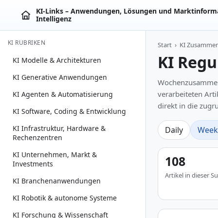
KI‑Links – Anwendungen, Lösungen und Marktinforma
Intelligenz
KI RUBRIKEN
Start
›
KI Zusamme
KI Regu
KI Modelle & Architekturen
KI Generative Anwendungen
Wochenzusammenfas
verarbeiteten Art
KI Agenten & Automatisierung
direkt in die zug
KI Software, Coding & Entwicklung
KI Infrastruktur, Hardware &
Daily
Week
Rechenzentren
KI Unternehmen, Markt &
108
Investments
Artikel in dieser
KI Branchenanwendungen
KI Robotik & autonome Systeme
KI Forschung & Wissenschaft