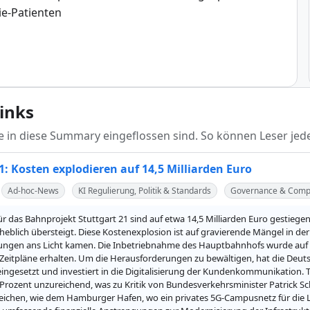
ie-Patienten
links
die in diese Summary eingeflossen sind. So können Leser jede
1: Kosten explodieren auf 14,5 Milliarden Euro
Ad-hoc-News
KI Regulierung, Politik & Standards
Governance & Comp
ür das Bahnprojekt Stuttgart 21 sind auf etwa 14,5 Milliarden Euro gestiege
rheblich übersteigt. Diese Kostenexplosion ist auf gravierende Mängel in 
fungen ans Licht kamen. Die Inbetriebnahme des Hauptbahnhofs wurde auf
eitpläne erhalten. Um die Herausforderungen zu bewältigen, hat die Deutsc
gesetzt und investiert in die Digitalisierung der Kundenkommunikation. T
 Prozent unzureichend, was zu Kritik von Bundesverkehrsminister Patrick Sc
eichen, wie dem Hamburger Hafen, wo ein privates 5G-Campusnetz für die 