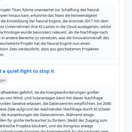
rojekt Titan, führte unerwartet zur Schaffung des Neural 
typen hinaus kam, erkannte das Team die Notwendigkeit 
ie Entwicklung der Neural Engine, die erstmals 2017 mit dem 
e Unternehmen ihre KI-Lasten in die Cloud auslagerten, setzte 
Technologie wurde besonders relevant, als die Nachfrage nach 
 in andere Bereiche zu versetzen, was die Innovationskraft des 
scheiterte Projekt hat die Neural Engine nun einen 
ion. Dies verdeutlicht, dass aus gescheiterten Projekten 
en.
a quiet fight to stop it
ngen
raftwerken geführt, da die Energieanforderungen großer 
Bau von Wind- und Solaranlagen kann mit dieser Nachfrage 
rden Gesetze erlassen, die Datenzentren verpflichten, bis 2040 
iese Ziele aufgrund der wachsenden Nachfrage durch KI schwer 
n die Auswirkungen der Datenzentren. Während einige 
en für große Verbraucher zu fördern, bleibt der Zugang zum 
hlreiche Projekte blockiert, und der Kongress erwägt 
heidungen könnten die Energiepolitik für die nächsten zwei 