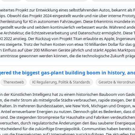
eitertes Projekt zur Entwicklung eines selbstfahrenden Autos, bekannt als P
ips. Obwohl das Projekt 2024 eingestellt wurde und nie über interne Proto
henleistung für KI in autonomen Fahrzeugen. Diese Erkenntnis mündete in d
gestellt wurde und seitdem kontinuierlich verbessert wurde. Während ander
ne Architektur, die Echtzeitverarbeitung und Datenschutz ermöglicht. Diese 
KI 2022 anstieg. Der Rückzug von Projekt Titan erlaubte es Apple, Ingenieure
 steigerte. Trotz der hohen Kosten von etwa 10 Milliarden Dollar für das ge
Einfluss auf über 200 Millionen Geräte jährlich und stärkt Apples Marktposit
rkenntnisse gewonnen werden können, die die technologische Zukunft präg
gered the biggest gas-plant building boom in history, and 
Thenextweb
KI Regulierung, Politik & Standards
Gesetze & Verordnu
n der Künstlichen Intelligenz hat zu einem historischen Bauboom von Gask
, die mehr Strom als mittelgroße Städte verbrauchen, rapide steigen. Der 
t halten. In mehreren Bundesstaaten, wie New York, Michigan und Oregon, wu
Anteil erneuerbarer Energien zu nutzen. Dennoch gibt es Bedenken, dass d
 sind. Die steigenden Strompreise für Haushalte und Fabriken verdeutliche
versuchen, durch regulatorische Änderungen den Bau sauberer Energiequell
tscheidend für die zukünftige Energiepolitik. Communities haben bereits za
um die Energiekosten auf Unternehmen zurückzuführen. Die aktuellen Entsc