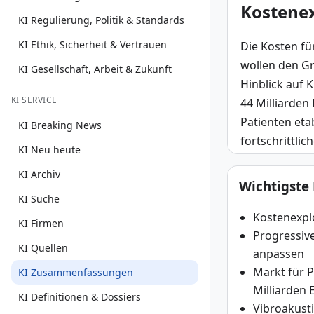
Kostenex
KI Regulierung, Politik & Standards
KI Ethik, Sicherheit & Vertrauen
Die Kosten für
wollen den Gr
KI Gesellschaft, Arbeit & Zukunft
Hinblick auf K
KI SERVICE
44 Milliarden
Patienten eta
KI Breaking News
fortschrittlic
KI Neu heute
KI Archiv
Wichtigste
KI Suche
Kostenexplo
KI Firmen
Progressive
KI Quellen
anpassen
Markt für P
KI Zusammenfassungen
Milliarden
KI Definitionen & Dossiers
Vibroakusti