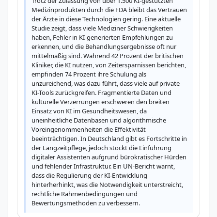
Trotz der Zulassung von über 1.500 KI-gestützten 
Medizinprodukten durch die FDA bleibt das Vertrauen 
der Ärzte in diese Technologien gering. Eine aktuelle 
Studie zeigt, dass viele Mediziner Schwierigkeiten 
haben, Fehler in KI-generierten Empfehlungen zu 
erkennen, und die Behandlungsergebnisse oft nur 
mittelmäßig sind. Während 42 Prozent der britischen 
Kliniker, die KI nutzen, von Zeitersparnissen berichten, 
empfinden 74 Prozent ihre Schulung als 
unzureichend, was dazu führt, dass viele auf private 
KI-Tools zurückgreifen. Fragmentierte Daten und 
kulturelle Verzerrungen erschweren den breiten 
Einsatz von KI im Gesundheitswesen, da 
uneinheitliche Datenbasen und algorithmische 
Voreingenommenheiten die Effektivität 
beeinträchtigen. In Deutschland gibt es Fortschritte in 
der Langzeitpflege, jedoch stockt die Einführung 
digitaler Assistenten aufgrund bürokratischer Hürden 
und fehlender Infrastruktur. Ein UN-Bericht warnt, 
dass die Regulierung der KI-Entwicklung 
hinterherhinkt, was die Notwendigkeit unterstreicht, 
rechtliche Rahmenbedingungen und 
Bewertungsmethoden zu verbessern.