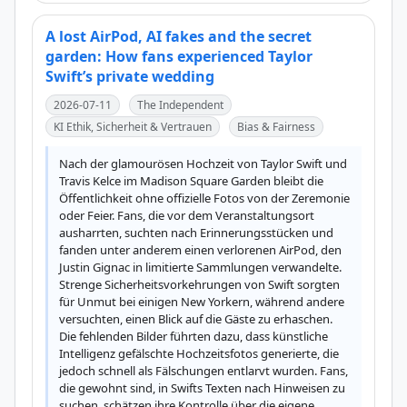
A lost AirPod, AI fakes and the secret
garden: How fans experienced Taylor
Swift’s private wedding
2026-07-11
The Independent
KI Ethik, Sicherheit & Vertrauen
Bias & Fairness
Nach der glamourösen Hochzeit von Taylor Swift und 
Travis Kelce im Madison Square Garden bleibt die 
Öffentlichkeit ohne offizielle Fotos von der Zeremonie 
oder Feier. Fans, die vor dem Veranstaltungsort 
ausharrten, suchten nach Erinnerungsstücken und 
fanden unter anderem einen verlorenen AirPod, den 
Justin Gignac in limitierte Sammlungen verwandelte. 
Strenge Sicherheitsvorkehrungen von Swift sorgten 
für Unmut bei einigen New Yorkern, während andere 
versuchten, einen Blick auf die Gäste zu erhaschen. 
Die fehlenden Bilder führten dazu, dass künstliche 
Intelligenz gefälschte Hochzeitsfotos generierte, die 
jedoch schnell als Fälschungen entlarvt wurden. Fans, 
die gewohnt sind, in Swifts Texten nach Hinweisen zu 
suchen, schätzen ihre Kontrolle über die eigene 