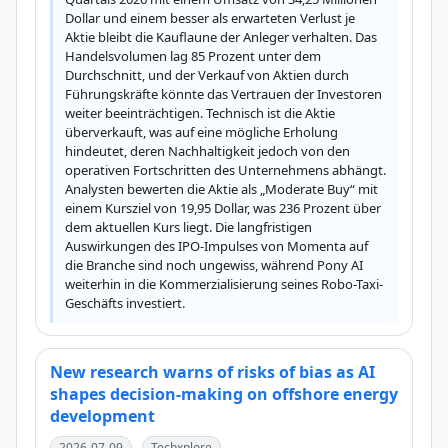
Dollar und einem besser als erwarteten Verlust je 
Aktie bleibt die Kauflaune der Anleger verhalten. Das 
Handelsvolumen lag 85 Prozent unter dem 
Durchschnitt, und der Verkauf von Aktien durch 
Führungskräfte könnte das Vertrauen der Investoren 
weiter beeinträchtigen. Technisch ist die Aktie 
überverkauft, was auf eine mögliche Erholung 
hindeutet, deren Nachhaltigkeit jedoch von den 
operativen Fortschritten des Unternehmens abhängt. 
Analysten bewerten die Aktie als „Moderate Buy“ mit 
einem Kursziel von 19,95 Dollar, was 236 Prozent über 
dem aktuellen Kurs liegt. Die langfristigen 
Auswirkungen des IPO-Impulses von Momenta auf 
die Branche sind noch ungewiss, während Pony AI 
weiterhin in die Kommerzialisierung seines Robo-Taxi-
Geschäfts investiert.
New research warns of risks of bias as AI
shapes decision-making on offshore energy
development
2026-07-09
Techxplore