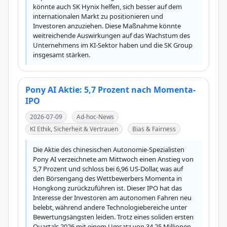
könnte auch SK Hynix helfen, sich besser auf dem 
internationalen Markt zu positionieren und 
Investoren anzuziehen. Diese Maßnahme könnte 
weitreichende Auswirkungen auf das Wachstum des 
Unternehmens im KI-Sektor haben und die SK Group 
insgesamt stärken.
Pony AI Aktie: 5,7 Prozent nach Momenta-
IPO
2026-07-09
Ad-hoc-News
KI Ethik, Sicherheit & Vertrauen
Bias & Fairness
Die Aktie des chinesischen Autonomie-Spezialisten 
Pony AI verzeichnete am Mittwoch einen Anstieg von 
5,7 Prozent und schloss bei 6,96 US-Dollar, was auf 
den Börsengang des Wettbewerbers Momenta in 
Hongkong zurückzuführen ist. Dieser IPO hat das 
Interesse der Investoren am autonomen Fahren neu 
belebt, während andere Technologiebereiche unter 
Bewertungsängsten leiden. Trotz eines soliden ersten 
Quartals 2026 mit einem Umsatz von 34,25 Millionen 