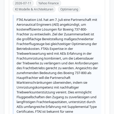
2026-07-11
Yahoo Finance
KI Modelle & Architekturen
Optimierung
FTAI Aviation Ltd. hat am 7. Juli eine Partnerschaft mit 
Aeronautical Engineers (AEI) angekündigt, um 
kosteneffiziente Lösungen für Boeing 737-800-
Frachter zu entwickeln. Ziel der Zusammenarbeit ist 
die großflächige Bereitstellung maßgeschneiderter 
Frachterflugzeuge bei gleichzeitiger Optimierung der 
Betriebskosten. FTAIs Expertise in der 
Triebwerkswartung wird mit AEIs Erfahrung in der 
Frachtumrüstung kombiniert, um die Lebensdauer 
der Triebwerke zu verlängern und den Anforderungen 
des Frachtbetriebs gerecht zu werden. Angesichts der 
zunehmenden Bedeutung des Boeing 737-800 als 
Hauptfrachter will die Partnerschaft 
Markteinschränkungen überwinden, indem sie 
Umrüstungskompetenz mit nachhaltiger 
Triebwerksunterstützung vereint. Dies ermöglicht 
Fluggesellschaften den Zugang zu zuverlässigen und 
langfristigen Frachterkapazitäten, unterstützt durch 
AEIs umfangreiche Erfahrung mit Supplemental Type 
Certificates. FTAI ist bekannt für seine 