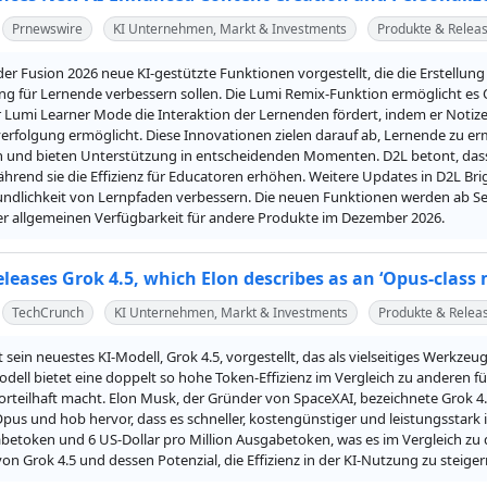
Prnewswire
KI Unternehmen, Markt & Investments
Produkte & Relea
der Fusion 2026 neue KI-gestützte Funktionen vorgestellt, die die Erstellun
g für Lernende verbessern sollen. Die Lumi Remix-Funktion ermöglicht es Or
Lumi Learner Mode die Interaktion der Lernenden fördert, indem er Notize
verfolgung ermöglicht. Diese Innovationen zielen darauf ab, Lernende zu e
und bieten Unterstützung in entscheidenden Momenten. D2L betont, dass 
ährend sie die Effizienz für Educatoren erhöhen. Weitere Updates in D2L Br
ndlichkeit von Lernpfaden verbessern. Die neuen Funktionen werden ab Se
ner allgemeinen Verfügbarkeit für andere Produkte im Dezember 2026.
leases Grok 4.5, which Elon describes as an ‘Opus-class 
TechCrunch
KI Unternehmen, Markt & Investments
Produkte & Relea
 sein neuestes KI-Modell, Grok 4.5, vorgestellt, das als vielseitiges Werkze
odell bietet eine doppelt so hohe Token-Effizienz im Vergleich zu anderen 
rteilhaft macht. Elon Musk, der Gründer von SpaceXAI, bezeichnete Grok 4.5 
pus und hob hervor, dass es schneller, kostengünstiger und leistungsstark ist.
abetoken und 6 US-Dollar pro Million Ausgabetoken, was es im Vergleich z
 von Grok 4.5 und dessen Potenzial, die Effizienz in der KI-Nutzung zu steiger