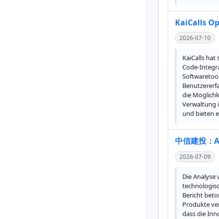
KaiCalls Op
2026-07-10
KaiCalls hat
Code-Integra
Softwaretool
Benutzererfa
die Möglich
Verwaltung i
und bieten 
中信建投：A
2026-07-09
Die Analyse 
technologisc
Bericht beton
Produkte ver
dass die Inn