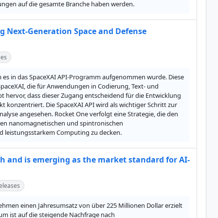
irkungen auf die gesamte Branche haben werden.
ng Next-Generation Space and Defense
ses
hdem es in das SpaceXAI API-Programm aufgenommen wurde. Diese 
paceXAI, die für Anwendungen in Codierung, Text- und 
hervor, dass dieser Zugang entscheidend für die Entwicklung 
 konzentriert. Die SpaceXAI API wird als wichtiger Schritt zur 
lyse angesehen. Rocket One verfolgt eine Strategie, die den 
iven nanomagnetischen und spintronischen 
nd leistungsstarkem Computing zu decken.
h and is emerging as the market standard for AI-
eleases
hmen einen Jahresumsatz von über 225 Millionen Dollar erzielt 
m ist auf die steigende Nachfrage nach 