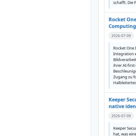
schafft. Die
Rocket One
Computing
2026-07-09
Rocket One I
Integration 
Bildverarbei
ihrer AI-fir
Beschleunigu
Zugang zu fo
Halbleitert
Keeper Sec
native iden
2026-07-09
Keeper Secur
hat, was ein