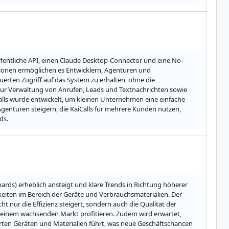
 öffentliche API, einen Claude Desktop-Connector und eine No-
tionen ermöglichen es Entwicklern, Agenturen und 
ten Zugriff auf das System zu erhalten, ohne die 
zur Verwaltung von Anrufen, Leads und Textnachrichten sowie 
ls wurde entwickelt, um kleinen Unternehmen eine einfache 
Agenturen steigern, die KaiCalls für mehrere Kunden nutzen, 
ds.
rds) erheblich ansteigt und klare Trends in Richtung höherer 
iten im Bereich der Geräte und Verbrauchsmaterialien. Der 
ht nur die Effizienz steigert, sondern auch die Qualität der 
 einem wachsenden Markt profitieren. Zudem wird erwartet, 
erten Geräten und Materialien führt, was neue Geschäftschancen 