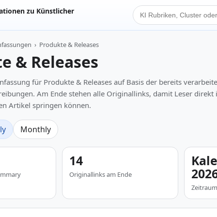
tionen zu Künstlicher
KI Suche
nfassungen
›
Produkte & Releases
e & Releases
ssung für Produkte & Releases auf Basis der bereits verarbeit
reibungen. Am Ende stehen alle Originallinks, damit Leser direkt 
n Artikel springen können.
ly
Monthly
14
Kal
202
 Summary
Originallinks am Ende
Zeitrau