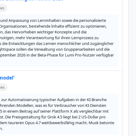
ses
g und Anpassung von Lerninhalten sowie die personalisierte 
ganisationen, bestehende Inhalte effizient zu optimieren, 
n, das Hervorheben wichtiger Konzepte und die 
rmutigen, mehr Verantwortung für ihren Lernprozess zu 
die Entwicklungen das Lernen menschlicher und zugänglicher 
ightspace sollen die Verwaltung von Gruppenarbeiten und die 
ptember 2026 in der Beta-Phase für Lumi Pro-Nutzer verfügbar 
model’
ses
ug zur Automatisierung typischer Aufgaben in der KI-Branche 
führenden Modellen, was es für Verbraucher von KI-Diensten 
in einem Beitrag auf seiner Plattform X als vergleichbar mit 
 Die Preisgestaltung für Grok 4.5 liegt bei 2 US-Dollar pro 
u dem teureren Opus 4.7 wettbewerbsfähig macht. Musk betonte 
n.