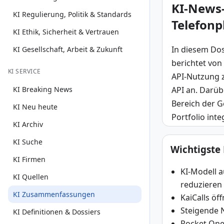
KI-News-
KI Regulierung, Politik & Standards
Telefonp
KI Ethik, Sicherheit & Vertrauen
In diesem Dos
KI Gesellschaft, Arbeit & Zukunft
berichtet von
KI SERVICE
API-Nutzung zu
API an. Darüb
KI Breaking News
Bereich der G
KI Neu heute
Portfolio int
KI Archiv
KI Suche
Wichtigste
KI Firmen
KI-Modell a
KI Quellen
reduzieren
KI Zusammenfassungen
KaiCalls öf
Steigende N
KI Definitionen & Dossiers
Rocket One 