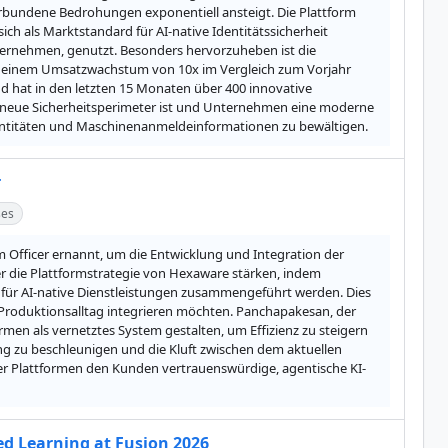
erbundene Bedrohungen exponentiell ansteigt. Die Plattform 
ch als Marktstandard für AI-native Identitätssicherheit 
nternehmen, genutzt. Besonders hervorzuheben ist die 
 zu einem Umsatzwachstum von 10x im Vergleich zum Vorjahr 
 hat in den letzten 15 Monaten über 400 innovative 
 neue Sicherheitsperimeter ist und Unternehmen eine moderne 
dentitäten und Maschinenanmeldeinformationen zu bewältigen.
r
ses
Officer ernannt, um die Entwicklung und Integration der 
er die Plattformstrategie von Hexaware stärken, indem 
für AI-native Dienstleistungen zusammengeführt werden. Dies 
n Produktionsalltag integrieren möchten. Panchapakesan, der 
men als vernetztes System gestalten, um Effizienz zu steigern 
ng zu beschleunigen und die Kluft zwischen dem aktuellen 
der Plattformen den Kunden vertrauenswürdige, agentische KI-
d Learning at Fusion 2026