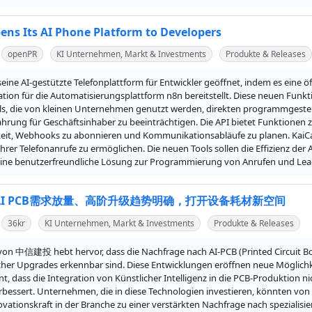
ens Its AI Phone Platform to Developers
openPR
KI Unternehmen, Markt & Investments
Produkte & Releases
 seine AI-gestützte Telefonplattform für Entwickler geöffnet, indem es eine
tion für die Automatisierungsplattform n8n bereitstellt. Diese neuen Funk
s, die von kleinen Unternehmen genutzt werden, direkten programmgesteuer
hrung für Geschäftsinhaber zu beeinträchtigen. Die API bietet Funktionen 
keit, Webhooks zu abonnieren und Kommunikationsabläufe zu planen. KaiCal
hrer Telefonanrufe zu ermöglichen. Die neuen Tools sollen die Effizienz der 
eine benutzerfreundliche Lösung zur Programmierung von Anrufen und Lea
I PCB需求放量、高阶升级趋势明确，打开设备耗材新空间
36kr
KI Unternehmen, Markt & Investments
Produkte & Releases
von 中信建投 hebt hervor, dass die Nachfrage nach AI-PCB (Printed Circuit Boa
her Upgrades erkennbar sind. Diese Entwicklungen eröffnen neue Möglichke
t, dass die Integration von Künstlicher Intelligenz in die PCB-Produktion nic
bessert. Unternehmen, die in diese Technologien investieren, könnten von
ovationskraft in der Branche zu einer verstärkten Nachfrage nach spezialisi