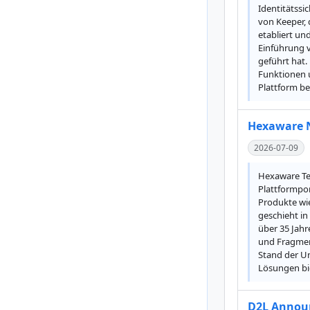
Identitätssi
von Keeper, 
etabliert un
Einführung v
geführt hat.
Funktionen 
Plattform b
Hexaware N
2026-07-09
Hexaware Tec
Plattformpor
Produkte wie
geschieht in
über 35 Jahr
und Fragment
Stand der Un
Lösungen bi
D2L Announ