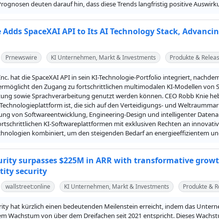
 Prognosen deuten darauf hin, dass diese Trends langfristig positive Ausw
 Adds SpaceXAI API to Its AI Technology Stack, Advanci
Prnewswire
KI Unternehmen, Markt & Investments
Produkte & Relea
nc. hat die SpaceXAI API in sein KI-Technologie-Portfolio integriert, nac
ermöglicht den Zugang zu fortschrittlichen multimodalen KI-Modellen von S
tung sowie Sprachverarbeitung genutzt werden können. CEO Robb Knie hebt 
st-Technologieplattform ist, die sich auf den Verteidigungs- und Weltraummarkt
ng von Softwareentwicklung, Engineering-Design und intelligenter Datenana
rtschrittlichen KI-Softwareplattformen mit exklusiven Rechten an innovat
echnologien kombiniert, um den steigenden Bedarf an energieeffizientem u
urity surpasses $225M in ARR with transformative growt
tity security
wallstreet:online
KI Unternehmen, Markt & Investments
Produkte & R
ity hat kürzlich einen bedeutenden Meilenstein erreicht, indem das Unterne
em Wachstum von über dem Dreifachen seit 2021 entspricht. Dieses Wachstu