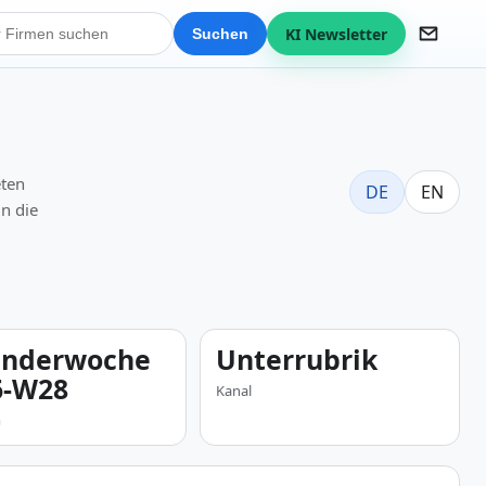
KI Newsletter
Suchen
eten
DE
EN
in die
enderwoche
Unterrubrik
6-W28
Kanal
m