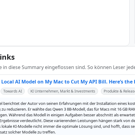
links
die in diese Summary eingeflossen sind. So können Leser jede
e Local AI Model on My Mac to Cut My API Bill. Here’s the
Towards AI
KI Unternehmen, Markt & Investments
Produkte & Releas
el berichtet der Autor von seinen Erfahrungen mit der Installation eines ko
zu reduzieren. Er wählte das Qwen 3 8B-Modell, das für Macs mit 16 GB RAM
n. Während das Modell in einigen Aufgaben besser abschnitt als erwartet, 
Ergebnisse verdeutlicht. Diese variierenden Leistungen hängen stark von 
s lokale KI-Modelle nicht immer die optimale Lösung sind, und hofft, dass 
satz solcher Modelle zu treffen.