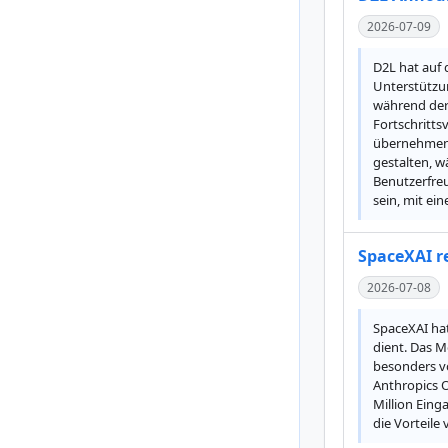
2026-07-09
D2L hat auf 
Unterstützun
während der 
Fortschritts
übernehmen 
gestalten, w
Benutzerfreu
sein, mit ei
SpaceXAI re
2026-07-08
SpaceXAI hat
dient. Das M
besonders vo
Anthropics O
Million Eing
die Vorteile