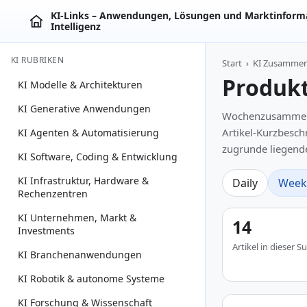
KI‑Links – Anwendungen, Lösungen und Marktinforma
Intelligenz
KI RUBRIKEN
Start
›
KI Zusamme
Produkt
KI Modelle & Architekturen
KI Generative Anwendungen
Wochenzusammenfa
Artikel-Kurzbesch
KI Agenten & Automatisierung
zugrunde liegende
KI Software, Coding & Entwicklung
KI Infrastruktur, Hardware &
Daily
Week
Rechenzentren
KI Unternehmen, Markt &
14
Investments
Artikel in dieser
KI Branchenanwendungen
KI Robotik & autonome Systeme
KI Forschung & Wissenschaft