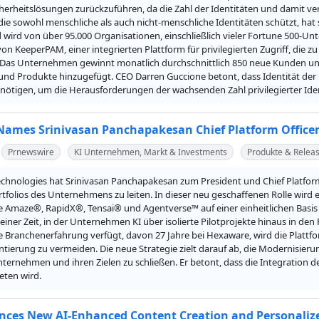
cherheitslösungen zurückzuführen, da die Zahl der Identitäten und damit v
die sowohl menschliche als auch nicht-menschliche Identitäten schützt, hat si
d wird von über 95.000 Organisationen, einschließlich vieler Fortune 500-U
on KeeperPAM, einer integrierten Plattform für privilegierten Zugriff, die
 Das Unternehmen gewinnt monatlich durchschnittlich 850 neue Kunden und
und Produkte hinzugefügt. CEO Darren Guccione betont, dass Identität der
enötigen, um die Herausforderungen der wachsenden Zahl privilegierter I
ames Srinivasan Panchapakesan Chief Platform Office
Prnewswire
KI Unternehmen, Markt & Investments
Produkte & Relea
hnologies hat Srinivasan Panchapakesan zum President und Chief Platform 
tfolios des Unternehmens zu leiten. In dieser neu geschaffenen Rolle wird 
 Amaze®, RapidX®, Tensai® und Agentverse™ auf einer einheitlichen Basis 
 einer Zeit, in der Unternehmen KI über isolierte Pilotprojekte hinaus in de
e Branchenerfahrung verfügt, davon 27 Jahre bei Hexaware, wird die Plattfor
ierung zu vermeiden. Die neue Strategie zielt darauf ab, die Modernisieru
ternehmen und ihren Zielen zu schließen. Er betont, dass die Integration 
eten wird.
ces New AI-Enhanced Content Creation and Personalize