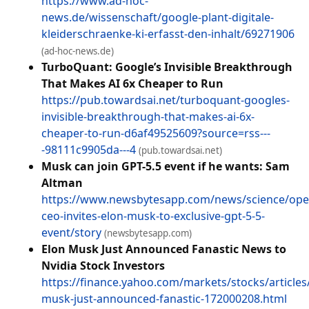
https://www.ad-hoc-
news.de/wissenschaft/google-plant-digitale-
kleiderschraenke-ki-erfasst-den-inhalt/69271906
(ad-hoc-news.de)
TurboQuant: Google’s Invisible Breakthrough
That Makes AI 6x Cheaper to Run
https://pub.towardsai.net/turboquant-googles-
invisible-breakthrough-that-makes-ai-6x-
cheaper-to-run-d6af49525609?source=rss---
-98111c9905da---4
(pub.towardsai.net)
Musk can join GPT-5.5 event if he wants: Sam
Altman
https://www.newsbytesapp.com/news/science/ope
ceo-invites-elon-musk-to-exclusive-gpt-5-5-
event/story
(newsbytesapp.com)
Elon Musk Just Announced Fanastic News to
Nvidia Stock Investors
https://finance.yahoo.com/markets/stocks/articles
musk-just-announced-fanastic-172000208.html