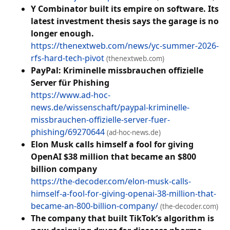
Y Combinator built its empire on software. Its
latest investment thesis says the garage is no
longer enough.
https://thenextweb.com/news/yc-summer-2026-
rfs-hard-tech-pivot
(thenextweb.com)
PayPal: Kriminelle missbrauchen offizielle
Server für Phishing
https://www.ad-hoc-
news.de/wissenschaft/paypal-kriminelle-
missbrauchen-offizielle-server-fuer-
phishing/69270644
(ad-hoc-news.de)
Elon Musk calls himself a fool for giving
OpenAI $38 million that became an $800
billion company
https://the-decoder.com/elon-musk-calls-
himself-a-fool-for-giving-openai-38-million-that-
became-an-800-billion-company/
(the-decoder.com)
The company that built TikTok’s algorithm is