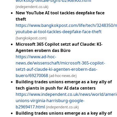
workslop-telltale-signs-b2968900.html
(independent.co.uk)
New YouTube AI tool tackles deepfake face
theft
https://www.bangkokpost.com/life/tech/3248350/
youtube-ai-tool-tackles-deepfake-face-theft
(bangkokpost.com)
Microsoft 365 Copilot setzt auf Claude: KI-
Agenten erobern das Büro
https://www.ad-hoc-
news.de/wissenschaft/microsoft-365-copilot-
setzt-auf-claude-ki-agenten-erobern-das-
buero/69270068
(ad-hoc-news.de)
Building trades unions emerge as a key ally of
tech giants in push for AI data centers
https://www.independent.co.uk/news/world/ameri
unions-virginia-harrisburg-google-
b2969417.html
(independent.co.uk)
Building trades unions emerge as a key ally of