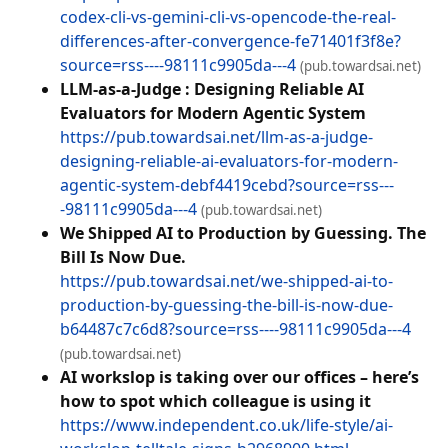
codex-cli-vs-gemini-cli-vs-opencode-the-real-
differences-after-convergence-fe71401f3f8e?
source=rss----98111c9905da---4
(pub.towardsai.net)
LLM-as-a-Judge : Designing Reliable AI
Evaluators for Modern Agentic System
https://pub.towardsai.net/llm-as-a-judge-
designing-reliable-ai-evaluators-for-modern-
agentic-system-debf4419cebd?source=rss---
-98111c9905da---4
(pub.towardsai.net)
We Shipped AI to Production by Guessing. The
Bill Is Now Due.
https://pub.towardsai.net/we-shipped-ai-to-
production-by-guessing-the-bill-is-now-due-
b64487c7c6d8?source=rss----98111c9905da---4
(pub.towardsai.net)
AI workslop is taking over our offices – here’s
how to spot which colleague is using it
https://www.independent.co.uk/life-style/ai-