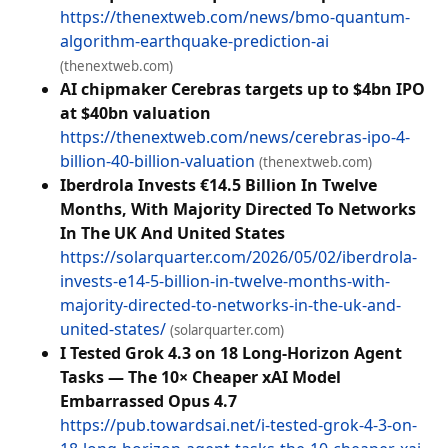
https://thenextweb.com/news/bmo-quantum-
algorithm-earthquake-prediction-ai
(thenextweb.com)
AI chipmaker Cerebras targets up to $4bn IPO
at $40bn valuation
https://thenextweb.com/news/cerebras-ipo-4-
billion-40-billion-valuation
(thenextweb.com)
Iberdrola Invests €14.5 Billion In Twelve
Months, With Majority Directed To Networks
In The UK And United States
https://solarquarter.com/2026/05/02/iberdrola-
invests-e14-5-billion-in-twelve-months-with-
majority-directed-to-networks-in-the-uk-and-
united-states/
(solarquarter.com)
I Tested Grok 4.3 on 18 Long-Horizon Agent
Tasks — The 10× Cheaper xAI Model
Embarrassed Opus 4.7
https://pub.towardsai.net/i-tested-grok-4-3-on-