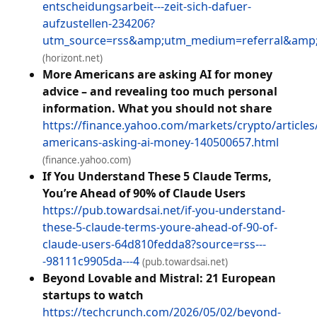
entscheidungsarbeit---zeit-sich-dafuer-
aufzustellen-234206?
utm_source=rss&amp;utm_medium=referral&am
(horizont.net)
More Americans are asking AI for money
advice – and revealing too much personal
information. What you should not share
https://finance.yahoo.com/markets/crypto/article
americans-asking-ai-money-140500657.html
(finance.yahoo.com)
If You Understand These 5 Claude Terms,
You’re Ahead of 90% of Claude Users
https://pub.towardsai.net/if-you-understand-
these-5-claude-terms-youre-ahead-of-90-of-
claude-users-64d810fedda8?source=rss---
-98111c9905da---4
(pub.towardsai.net)
Beyond Lovable and Mistral: 21 European
startups to watch
https://techcrunch.com/2026/05/02/beyond-