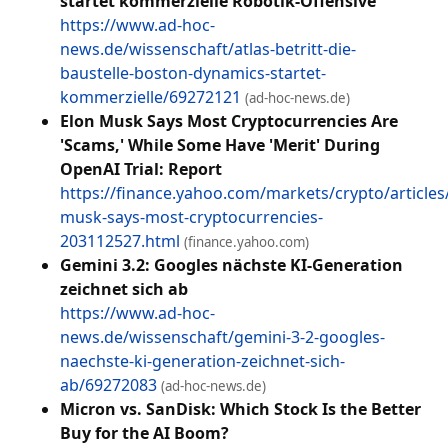
startet kommerzielle Robotik-Offensive
https://www.ad-hoc-
news.de/wissenschaft/atlas-betritt-die-
baustelle-boston-dynamics-startet-
kommerzielle/69272121
(ad-hoc-news.de)
Elon Musk Says Most Cryptocurrencies Are
'Scams,' While Some Have 'Merit' During
OpenAI Trial: Report
https://finance.yahoo.com/markets/crypto/articles
musk-says-most-cryptocurrencies-
203112527.html
(finance.yahoo.com)
Gemini 3.2: Googles nächste KI-Generation
zeichnet sich ab
https://www.ad-hoc-
news.de/wissenschaft/gemini-3-2-googles-
naechste-ki-generation-zeichnet-sich-
ab/69272083
(ad-hoc-news.de)
Micron vs. SanDisk: Which Stock Is the Better
Buy for the AI Boom?