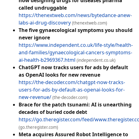
now designing drugs for diseases pharma
called undruggable
https://thenextweb.com/news/bytedance-anew-
labs-ai-drug-discovery
(thenextweb.com)
The five gynaecological symptoms you should
never ignore
https://www.independent.co.uk/life-style/health-
and-families/gynaecological-cancers-symptoms-
ai-health-b2969367.html
(independent.co.uk)
ChatGPT now tracks users for ads by default
as OpenAI looks for new revenue
https://the-decoder.com/chatgpt-now-tracks-
users-for-ads-by-default-as-openai-looks-for-
new-revenue/
(the-decoder.com)
Brace for the patch tsunami: AI is unearthing
decades of buried code debt
https://go.theregister.com/feed/www.theregister.
(go.theregister.com)
Meta acquires Assured Robot Intelligence to