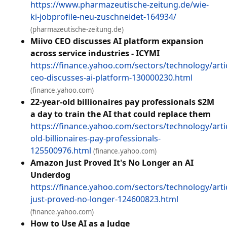
https://www.pharmazeutische-zeitung.de/wie-
ki-jobprofile-neu-zuschneidet-164934/
(pharmazeutische-zeitung.de)
Miivo CEO discusses AI platform expansion
across service industries - ICYMI
https://finance.yahoo.com/sectors/technology/arti
ceo-discusses-ai-platform-130000230.html
(finance.yahoo.com)
22-year-old billionaires pay professionals $2M
a day to train the AI that could replace them
https://finance.yahoo.com/sectors/technology/arti
old-billionaires-pay-professionals-
125500976.html
(finance.yahoo.com)
Amazon Just Proved It's No Longer an AI
Underdog
https://finance.yahoo.com/sectors/technology/art
just-proved-no-longer-124600823.html
(finance.yahoo.com)
How to Use AI as a Judge