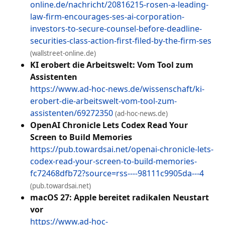
online.de/nachricht/20816215-rosen-a-leading-
law-firm-encourages-ses-ai-corporation-
investors-to-secure-counsel-before-deadline-
securities-class-action-first-filed-by-the-firm-ses
(wallstreet-online.de)
KI erobert die Arbeitswelt: Vom Tool zum
Assistenten
https://www.ad-hoc-news.de/wissenschaft/ki-
erobert-die-arbeitswelt-vom-tool-zum-
assistenten/69272350
(ad-hoc-news.de)
OpenAI Chronicle Lets Codex Read Your
Screen to Build Memories
https://pub.towardsai.net/openai-chronicle-lets-
codex-read-your-screen-to-build-memories-
fc72468dfb72?source=rss----98111c9905da---4
(pub.towardsai.net)
macOS 27: Apple bereitet radikalen Neustart
vor
https://www.ad-hoc-