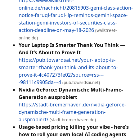
https://www.wallstreet-
online.de/nachricht/20815903-gemi-class-action-
notice-faruqi-faruqi-llp-reminds-gemini-space-
station-gemi-investors-of-securities-class-
action-deadline-on-may-18-2026
(wallstreet-
online.de)
Your Laptop Is Smarter Thank You Think —
And It’s About to Prove It
https://pub.towardsai.net/your-laptop-is-
smarter-thank-you-think-and-its-about-to-
prove-it-4c407273fe02?source=rss---
-98111c9905da---4
(pub.towardsai.net)
Nvidia GeForce: Dynamische Multi-Frame-
Generation ausprobiert
https://stadt-bremerhaven.de/nvidia-geforce-
dynamische-multi-frame-generation-
ausprobiert/
(stadt-bremerhaven.de)
Usage-based pricing killing your vibe - here's
how to roll your own local AI coding agents