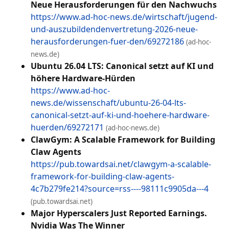
Neue Herausforderungen für den Nachwuchs
https://www.ad-hoc-news.de/wirtschaft/jugend-
und-auszubildendenvertretung-2026-neue-
herausforderungen-fuer-den/69272186
(ad-hoc-
news.de)
Ubuntu 26.04 LTS: Canonical setzt auf KI und
höhere Hardware-Hürden
https://www.ad-hoc-
news.de/wissenschaft/ubuntu-26-04-lts-
canonical-setzt-auf-ki-und-hoehere-hardware-
huerden/69272171
(ad-hoc-news.de)
ClawGym: A Scalable Framework for Building
Claw Agents
https://pub.towardsai.net/clawgym-a-scalable-
framework-for-building-claw-agents-
4c7b279fe214?source=rss----98111c9905da---4
(pub.towardsai.net)
Major Hyperscalers Just Reported Earnings.
Nvidia Was The Winner