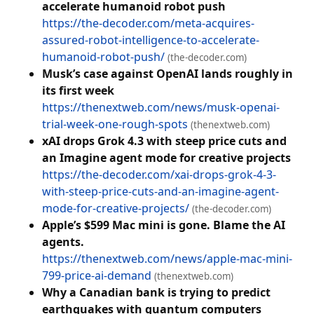
accelerate humanoid robot push
https://the-decoder.com/meta-acquires-
assured-robot-intelligence-to-accelerate-
humanoid-robot-push/
(the-decoder.com)
Musk’s case against OpenAI lands roughly in
its first week
https://thenextweb.com/news/musk-openai-
trial-week-one-rough-spots
(thenextweb.com)
xAI drops Grok 4.3 with steep price cuts and
an Imagine agent mode for creative projects
https://the-decoder.com/xai-drops-grok-4-3-
with-steep-price-cuts-and-an-imagine-agent-
mode-for-creative-projects/
(the-decoder.com)
Apple’s $599 Mac mini is gone. Blame the AI
agents.
https://thenextweb.com/news/apple-mac-mini-
799-price-ai-demand
(thenextweb.com)
Why a Canadian bank is trying to predict
earthquakes with quantum computers