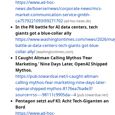
https://www.ad-hoc-
news.de/boerse/news/corporate-news/mcs-
market-communication-service-gmbh-
ca7579221093/69271702
(ad-hoc-news.de)
In the PR battle for AI data centers, tech
giants got a blue-collar ally
https://www.washingtontimes.com/news/2026/may
battle-ai-data-centers-tech-giants-got-blue-
collar-ally/
(washingtontimes.com)
I Caught Altman Calling Mythos ‘Fear
Marketing.’ Nine Days Later, OpenAI Shipped
Mythos.
https://pub.towardsai.net/i-caught-altman-
calling-mythos-fear-marketing-nine-days-later-
openai-shipped-mythos-8176ea7ba4e3?
source=rss----98111c9905da---4
(pub.towardsai.net)
Pentagon setzt auf KI: Acht Tech-Giganten an
Bord
https://www.ad-hoc-