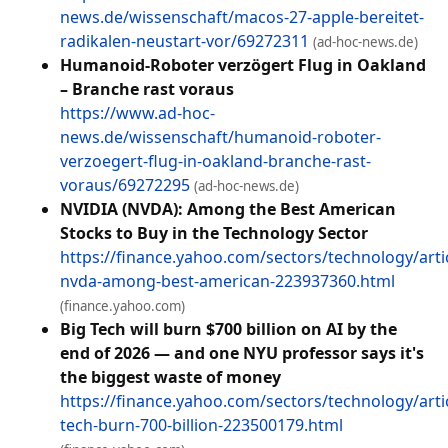
news.de/wissenschaft/macos-27-apple-bereitet-
radikalen-neustart-vor/69272311
(ad-hoc-news.de)
Humanoid-Roboter verzögert Flug in Oakland
– Branche rast voraus
https://www.ad-hoc-
news.de/wissenschaft/humanoid-roboter-
verzoegert-flug-in-oakland-branche-rast-
voraus/69272295
(ad-hoc-news.de)
NVIDIA (NVDA): Among the Best American
Stocks to Buy in the Technology Sector
https://finance.yahoo.com/sectors/technology/artic
nvda-among-best-american-223937360.html
(finance.yahoo.com)
Big Tech will burn $700 billion on AI by the
end of 2026 — and one NYU professor says it's
the biggest waste of money
https://finance.yahoo.com/sectors/technology/artic
tech-burn-700-billion-223500179.html