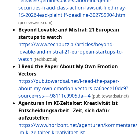
releases/gemini-space-station-inc-gemi-
securities-fraud-class-action-lawsuit-filed-may-
15-2026-lead-plaintiff-deadline-302759904.html
(prnewswire.com)
Beyond Lovable and Mistral: 21 European
startups to watch
https://www.techbuzz.ai/articles/beyond-
lovable-and-mistral-21-european-startups-to-
watch
(techbuzz.ai)
I Read the Paper About My Own Emotion
Vectors
https://pub.towardsai.net/i-read-the-paper-
about-my-own-emotion-vectors-ca6aece10dc9?
source=rss----98111c9905da---4
(pub.towardsai.net)
Agenturen im KI-Zeitalter: Kreativität ist
Entscheidungsarbeit - Zeit, sich dafür
aufzustellen
https://www.horizont.net/agenturen/kommentare
im-ki-zeitalter-kreativitaet-ist-