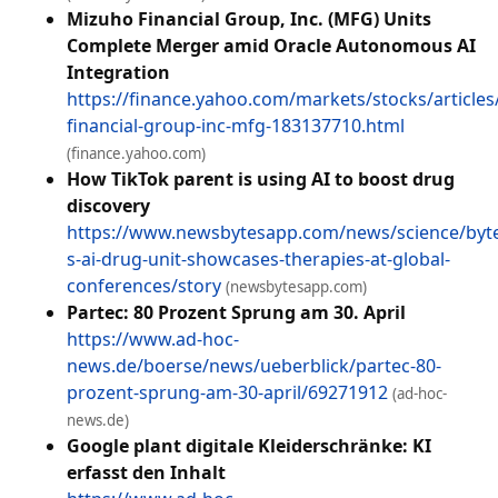
Mizuho Financial Group, Inc. (MFG) Units
Complete Merger amid Oracle Autonomous AI
Integration
https://finance.yahoo.com/markets/stocks/article
financial-group-inc-mfg-183137710.html
(finance.yahoo.com)
How TikTok parent is using AI to boost drug
discovery
https://www.newsbytesapp.com/news/science/byt
s-ai-drug-unit-showcases-therapies-at-global-
conferences/story
(newsbytesapp.com)
Partec: 80 Prozent Sprung am 30. April
https://www.ad-hoc-
news.de/boerse/news/ueberblick/partec-80-
prozent-sprung-am-30-april/69271912
(ad-hoc-
news.de)
Google plant digitale Kleiderschränke: KI
erfasst den Inhalt