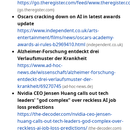
https://go.theregister.com/feed/www.theregister.
(go.theregister.com)
Oscars cracking down on AI in latest awards
update
https://www.independent.co.uk/arts-
entertainment/films/news/oscars-academy-
awards-ai-rules-b2969410.html
(independent.co.uk)
Alzheimer-Forschung entdeckt drei
Verlaufsmuster der Krankheit
https://www.ad-hoc-
news.de/wissenschaft/alzheimer-forschung-
entdeckt-drei-verlaufsmuster-der-
krankheit/69270745
(ad-hoc-news.de)
Nvidia CEO Jensen Huang calls out tech
leaders' "god complex" over reckless AI job
loss predictions
https://the-decoder.com/nvidia-ceo-jensen-
huang-calls-out-tech-leaders-god-complex-over-
reckless-ai-job-loss-predictions/
(the-decoder.com)