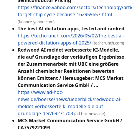
Semiconductor Pricing
https://finance.yahoo.com/sectors/technology/artic
forget-chip-cycle-because-162959657.html
(finance.yahoo.com)
The best AI dictation apps, tested and ranked
https://techcrunch.com/2026/05/02/the-best-ai-
powered-dictation-apps-of-2025/
(techcrunch.com)
Redwood AI meldet verbesserte KI-Modelle,
die auf Grundlage der vorläufigen Ergebnisse
der Zusammenarbeit mit UBC eine größere
Anzahl chemischer Reaktionen bewerten
können Emittent / Herausgeber: MCS Market
Communication Service GmbH / ...
https://www.ad-hoc-
news.de/boerse/news/ueberblick/redwood-ai-
meldet-verbesserte-ki-modelle-die-auf-
grundlage-der/69271703
(ad-hoc-news.de)
MCS Market Communication Service GmbH /
CA7579221093