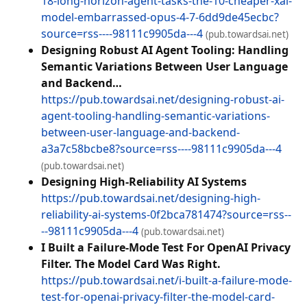
18-long-horizon-agent-tasks-the-10-cheaper-xai-
model-embarrassed-opus-4-7-6dd9de45ecbc?
source=rss----98111c9905da---4
(pub.towardsai.net)
Designing Robust AI Agent Tooling: Handling
Semantic Variations Between User Language
and Backend…
https://pub.towardsai.net/designing-robust-ai-
agent-tooling-handling-semantic-variations-
between-user-language-and-backend-
a3a7c58bcbe8?source=rss----98111c9905da---4
(pub.towardsai.net)
Designing High-Reliability AI Systems
https://pub.towardsai.net/designing-high-
reliability-ai-systems-0f2bca781474?source=rss--
--98111c9905da---4
(pub.towardsai.net)
I Built a Failure-Mode Test For OpenAI Privacy
Filter. The Model Card Was Right.
https://pub.towardsai.net/i-built-a-failure-mode-
test-for-openai-privacy-filter-the-model-card-