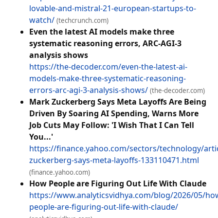
lovable-and-mistral-21-european-startups-to-
watch/
(techcrunch.com)
Even the latest AI models make three
systematic reasoning errors, ARC-AGI-3
analysis shows
https://the-decoder.com/even-the-latest-ai-
models-make-three-systematic-reasoning-
errors-arc-agi-3-analysis-shows/
(the-decoder.com)
Mark Zuckerberg Says Meta Layoffs Are Being
Driven By Soaring AI Spending, Warns More
Job Cuts May Follow: 'I Wish That I Can Tell
You...'
https://finance.yahoo.com/sectors/technology/arti
zuckerberg-says-meta-layoffs-133110471.html
(finance.yahoo.com)
How People are Figuring Out Life With Claude
https://www.analyticsvidhya.com/blog/2026/05/ho
people-are-figuring-out-life-with-claude/