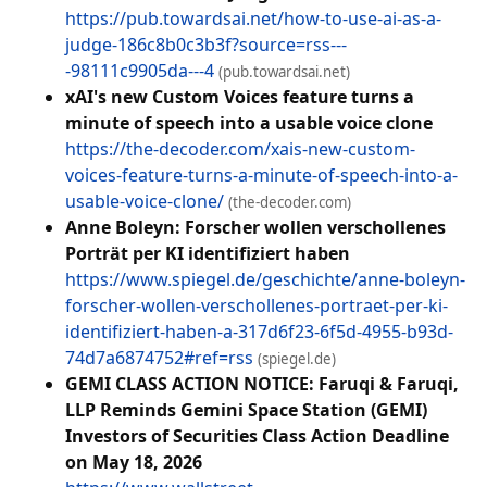
https://pub.towardsai.net/how-to-use-ai-as-a-
judge-186c8b0c3b3f?source=rss---
-98111c9905da---4
(pub.towardsai.net)
xAI's new Custom Voices feature turns a
minute of speech into a usable voice clone
https://the-decoder.com/xais-new-custom-
voices-feature-turns-a-minute-of-speech-into-a-
usable-voice-clone/
(the-decoder.com)
Anne Boleyn: Forscher wollen verschollenes
Porträt per KI identifiziert haben
https://www.spiegel.de/geschichte/anne-boleyn-
forscher-wollen-verschollenes-portraet-per-ki-
identifiziert-haben-a-317d6f23-6f5d-4955-b93d-
74d7a6874752#ref=rss
(spiegel.de)
GEMI CLASS ACTION NOTICE: Faruqi & Faruqi,
LLP Reminds Gemini Space Station (GEMI)
Investors of Securities Class Action Deadline
on May 18, 2026