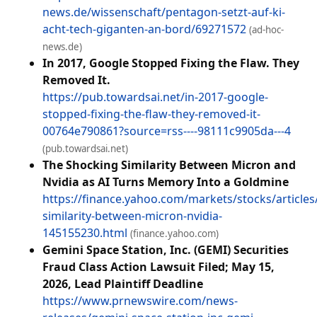
news.de/wissenschaft/pentagon-setzt-auf-ki-
acht-tech-giganten-an-bord/69271572
(ad-hoc-
news.de)
In 2017, Google Stopped Fixing the Flaw. They
Removed It.
https://pub.towardsai.net/in-2017-google-
stopped-fixing-the-flaw-they-removed-it-
00764e790861?source=rss----98111c9905da---4
(pub.towardsai.net)
The Shocking Similarity Between Micron and
Nvidia as AI Turns Memory Into a Goldmine
https://finance.yahoo.com/markets/stocks/articles
similarity-between-micron-nvidia-
145155230.html
(finance.yahoo.com)
Gemini Space Station, Inc. (GEMI) Securities
Fraud Class Action Lawsuit Filed; May 15,
2026, Lead Plaintiff Deadline
https://www.prnewswire.com/news-