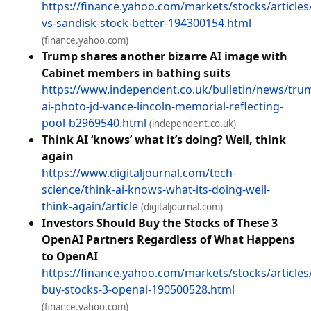
https://finance.yahoo.com/markets/stocks/articles
vs-sandisk-stock-better-194300154.html
(finance.yahoo.com)
Trump shares another bizarre AI image with
Cabinet members in bathing suits
https://www.independent.co.uk/bulletin/news/tru
ai-photo-jd-vance-lincoln-memorial-reflecting-
pool-b2969540.html
(independent.co.uk)
Think AI ‘knows’ what it’s doing? Well, think
again
https://www.digitaljournal.com/tech-
science/think-ai-knows-what-its-doing-well-
think-again/article
(digitaljournal.com)
Investors Should Buy the Stocks of These 3
OpenAI Partners Regardless of What Happens
to OpenAI
https://finance.yahoo.com/markets/stocks/articles
buy-stocks-3-openai-190500528.html
(finance.yahoo.com)