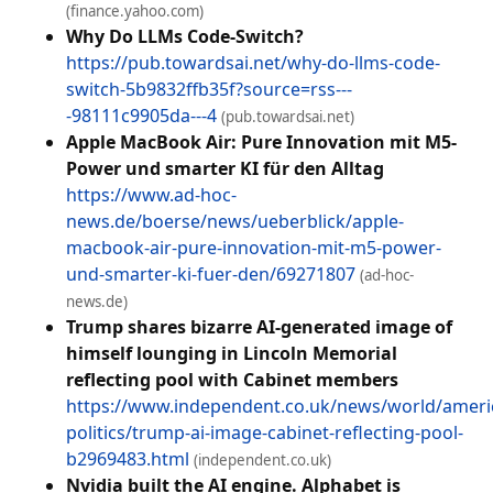
(finance.yahoo.com)
Why Do LLMs Code-Switch?
https://pub.towardsai.net/why-do-llms-code-
switch-5b9832ffb35f?source=rss---
-98111c9905da---4
(pub.towardsai.net)
Apple MacBook Air: Pure Innovation mit M5-
Power und smarter KI für den Alltag
https://www.ad-hoc-
news.de/boerse/news/ueberblick/apple-
macbook-air-pure-innovation-mit-m5-power-
und-smarter-ki-fuer-den/69271807
(ad-hoc-
news.de)
Trump shares bizarre AI-generated image of
himself lounging in Lincoln Memorial
reflecting pool with Cabinet members
https://www.independent.co.uk/news/world/ameri
politics/trump-ai-image-cabinet-reflecting-pool-
b2969483.html
(independent.co.uk)
Nvidia built the AI engine. Alphabet is