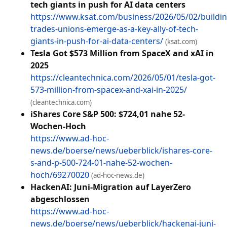
tech giants in push for AI data centers
https://www.ksat.com/business/2026/05/02/buildin
trades-unions-emerge-as-a-key-ally-of-tech-
giants-in-push-for-ai-data-centers/
(ksat.com)
Tesla Got $573 Million from SpaceX and xAI in
2025
https://cleantechnica.com/2026/05/01/tesla-got-
573-million-from-spacex-and-xai-in-2025/
(cleantechnica.com)
iShares Core S&P 500: $724,01 nahe 52-
Wochen-Hoch
https://www.ad-hoc-
news.de/boerse/news/ueberblick/ishares-core-
s-and-p-500-724-01-nahe-52-wochen-
hoch/69270020
(ad-hoc-news.de)
HackenAI: Juni-Migration auf LayerZero
abgeschlossen
https://www.ad-hoc-
news.de/boerse/news/ueberblick/hackenai-juni-