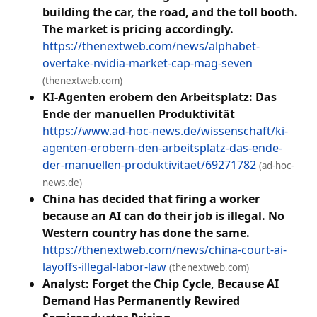
building the car, the road, and the toll booth.
The market is pricing accordingly.
https://thenextweb.com/news/alphabet-
overtake-nvidia-market-cap-mag-seven
(thenextweb.com)
KI-Agenten erobern den Arbeitsplatz: Das
Ende der manuellen Produktivität
https://www.ad-hoc-news.de/wissenschaft/ki-
agenten-erobern-den-arbeitsplatz-das-ende-
der-manuellen-produktivitaet/69271782
(ad-hoc-
news.de)
China has decided that firing a worker
because an AI can do their job is illegal. No
Western country has done the same.
https://thenextweb.com/news/china-court-ai-
layoffs-illegal-labor-law
(thenextweb.com)
Analyst: Forget the Chip Cycle, Because AI
Demand Has Permanently Rewired