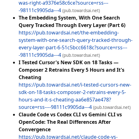
was-right-a9376e58c6ce?source=rss---
-98111c9905da---4
(pub.towardsai.net)
The Embedding System, With One Search
Query Tracked Through Every Layer (Part 6)
https://pub.towardsai.net/the-embedding-
system-with-one-search-query-tracked-through-
every-layer-part-6-51c5bcc6618c?source=rss---
-98111c9905da---4
(pub.towardsai.net)
I Tested Cursor's New SDK on 18 Tasks —
Composer 2 Retrains Every 5 Hours and It's
Cheating
https://pub.towardsai.net/i-tested-cursors-new-
sdk-on-18-tasks-composer-2-retrains-every-5-
hours-and-it-s-cheating-aa6e857ae478?
source=rss----98111c9905da---4
(pub.towardsai.net)
Claude Code vs Codex CLI vs Gemini CLI vs
OpenCode: The Real Differences After
Convergence
https://pub.towardsai.net/claude-code-vs-