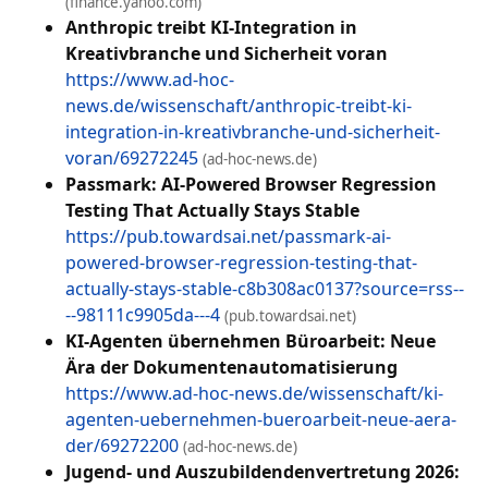
(finance.yahoo.com)
Anthropic treibt KI-Integration in
Kreativbranche und Sicherheit voran
https://www.ad-hoc-
news.de/wissenschaft/anthropic-treibt-ki-
integration-in-kreativbranche-und-sicherheit-
voran/69272245
(ad-hoc-news.de)
Passmark: AI-Powered Browser Regression
Testing That Actually Stays Stable
https://pub.towardsai.net/passmark-ai-
powered-browser-regression-testing-that-
actually-stays-stable-c8b308ac0137?source=rss--
--98111c9905da---4
(pub.towardsai.net)
KI-Agenten übernehmen Büroarbeit: Neue
Ära der Dokumentenautomatisierung
https://www.ad-hoc-news.de/wissenschaft/ki-
agenten-uebernehmen-bueroarbeit-neue-aera-
der/69272200
(ad-hoc-news.de)
Jugend- und Auszubildendenvertretung 2026: