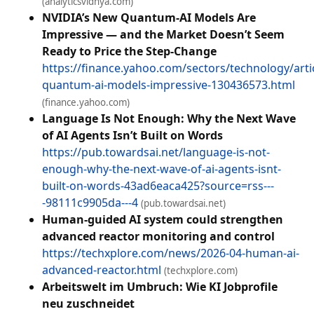
(analyticsvidhya.com)
NVIDIA’s New Quantum‑AI Models Are
Impressive — and the Market Doesn’t Seem
Ready to Price the Step‑Change
https://finance.yahoo.com/sectors/technology/artic
quantum-ai-models-impressive-130436573.html
(finance.yahoo.com)
Language Is Not Enough: Why the Next Wave
of AI Agents Isn’t Built on Words
https://pub.towardsai.net/language-is-not-
enough-why-the-next-wave-of-ai-agents-isnt-
built-on-words-43ad6eaca425?source=rss---
-98111c9905da---4
(pub.towardsai.net)
Human-guided AI system could strengthen
advanced reactor monitoring and control
https://techxplore.com/news/2026-04-human-ai-
advanced-reactor.html
(techxplore.com)
Arbeitswelt im Umbruch: Wie KI Jobprofile
neu zuschneidet