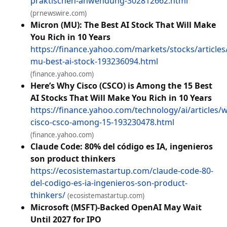
praktischen-anwendung-302812662.html
(prnewswire.com)
Micron (MU): The Best AI Stock That Will Make
You Rich in 10 Years
https://finance.yahoo.com/markets/stocks/articles
mu-best-ai-stock-193236094.html
(finance.yahoo.com)
Here’s Why Cisco (CSCO) is Among the 15 Best
AI Stocks That Will Make You Rich in 10 Years
https://finance.yahoo.com/technology/ai/articles/
cisco-csco-among-15-193230478.html
(finance.yahoo.com)
Claude Code: 80% del código es IA, ingenieros
son product thinkers
https://ecosistemastartup.com/claude-code-80-
del-codigo-es-ia-ingenieros-son-product-
thinkers/
(ecosistemastartup.com)
Microsoft (MSFT)-Backed OpenAI May Wait
Until 2027 for IPO