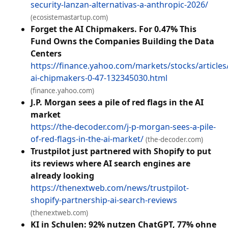
security-lanzan-alternativas-a-anthropic-2026/
(ecosistemastartup.com)
Forget the AI Chipmakers. For 0.47% This
Fund Owns the Companies Building the Data
Centers
https://finance.yahoo.com/markets/stocks/articles
ai-chipmakers-0-47-132345030.html
(finance.yahoo.com)
J.P. Morgan sees a pile of red flags in the AI
market
https://the-decoder.com/j-p-morgan-sees-a-pile-
of-red-flags-in-the-ai-market/
(the-decoder.com)
Trustpilot just partnered with Shopify to put
its reviews where AI search engines are
already looking
https://thenextweb.com/news/trustpilot-
shopify-partnership-ai-search-reviews
(thenextweb.com)
KI in Schulen: 92% nutzen ChatGPT, 77% ohne