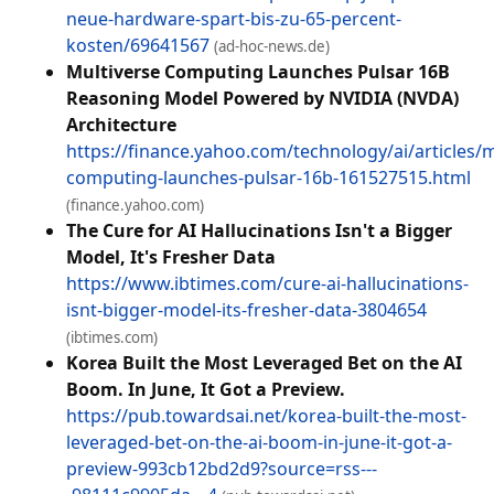
neue-hardware-spart-bis-zu-65-percent-
kosten/69641567
(ad-hoc-news.de)
Multiverse Computing Launches Pulsar 16B
Reasoning Model Powered by NVIDIA (NVDA)
Architecture
https://finance.yahoo.com/technology/ai/articles/m
computing-launches-pulsar-16b-161527515.html
(finance.yahoo.com)
The Cure for AI Hallucinations Isn't a Bigger
Model, It's Fresher Data
https://www.ibtimes.com/cure-ai-hallucinations-
isnt-bigger-model-its-fresher-data-3804654
(ibtimes.com)
Korea Built the Most Leveraged Bet on the AI
Boom. In June, It Got a Preview.
https://pub.towardsai.net/korea-built-the-most-
leveraged-bet-on-the-ai-boom-in-june-it-got-a-
preview-993cb12bd2d9?source=rss---