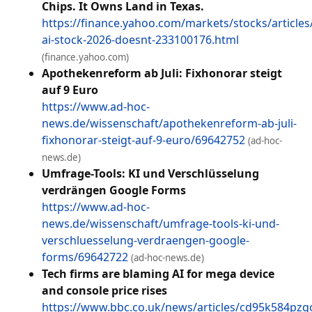
Chips. It Owns Land in Texas.
https://finance.yahoo.com/markets/stocks/articles
ai-stock-2026-doesnt-233100176.html
(finance.yahoo.com)
Apothekenreform ab Juli: Fixhonorar steigt
auf 9 Euro
https://www.ad-hoc-
news.de/wissenschaft/apothekenreform-ab-juli-
fixhonorar-steigt-auf-9-euro/69642752
(ad-hoc-
news.de)
Umfrage-Tools: KI und Verschlüsselung
verdrängen Google Forms
https://www.ad-hoc-
news.de/wissenschaft/umfrage-tools-ki-und-
verschluesselung-verdraengen-google-
forms/69642722
(ad-hoc-news.de)
Tech firms are blaming AI for mega device
and console price rises
https://www.bbc.co.uk/news/articles/cd95k584pzq