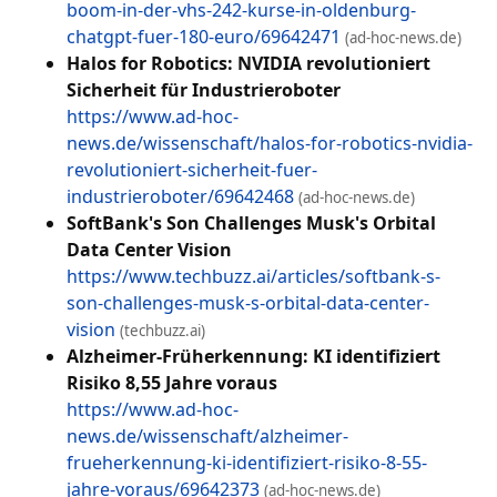
boom-in-der-vhs-242-kurse-in-oldenburg-
chatgpt-fuer-180-euro/69642471
(ad-hoc-news.de)
Halos for Robotics: NVIDIA revolutioniert
Sicherheit für Industrieroboter
https://www.ad-hoc-
news.de/wissenschaft/halos-for-robotics-nvidia-
revolutioniert-sicherheit-fuer-
industrieroboter/69642468
(ad-hoc-news.de)
SoftBank's Son Challenges Musk's Orbital
Data Center Vision
https://www.techbuzz.ai/articles/softbank-s-
son-challenges-musk-s-orbital-data-center-
vision
(techbuzz.ai)
Alzheimer-Früherkennung: KI identifiziert
Risiko 8,55 Jahre voraus
https://www.ad-hoc-
news.de/wissenschaft/alzheimer-
frueherkennung-ki-identifiziert-risiko-8-55-
jahre-voraus/69642373
(ad-hoc-news.de)