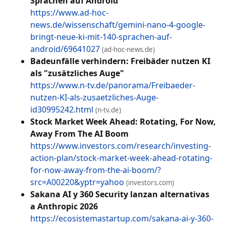
Sprachen auf Android
https://www.ad-hoc-
news.de/wissenschaft/gemini-nano-4-google-
bringt-neue-ki-mit-140-sprachen-auf-
android/69641027
(ad-hoc-news.de)
Badeunfälle verhindern: Freibäder nutzen KI
als "zusätzliches Auge"
https://www.n-tv.de/panorama/Freibaeder-
nutzen-KI-als-zusaetzliches-Auge-
id30995242.html
(n-tv.de)
Stock Market Week Ahead: Rotating, For Now,
Away From The AI Boom
https://www.investors.com/research/investing-
action-plan/stock-market-week-ahead-rotating-
for-now-away-from-the-ai-boom/?
src=A00220&yptr=yahoo
(investors.com)
Sakana AI y 360 Security lanzan alternativas
a Anthropic 2026
https://ecosistemastartup.com/sakana-ai-y-360-