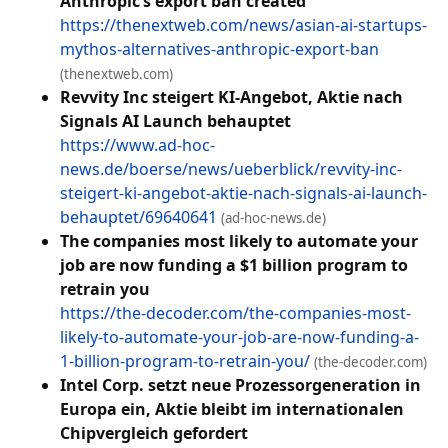
Anthropic’s export ban created
https://thenextweb.com/news/asian-ai-startups-
mythos-alternatives-anthropic-export-ban
(thenextweb.com)
Revvity Inc steigert KI-Angebot, Aktie nach
Signals AI Launch behauptet
https://www.ad-hoc-
news.de/boerse/news/ueberblick/revvity-inc-
steigert-ki-angebot-aktie-nach-signals-ai-launch-
behauptet/69640641
(ad-hoc-news.de)
The companies most likely to automate your
job are now funding a $1 billion program to
retrain you
https://the-decoder.com/the-companies-most-
likely-to-automate-your-job-are-now-funding-a-
1-billion-program-to-retrain-you/
(the-decoder.com)
Intel Corp. setzt neue Prozessorgeneration in
Europa ein, Aktie bleibt im internationalen
Chipvergleich gefordert