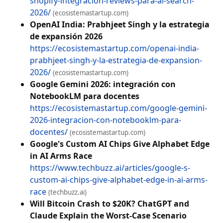
shopify-integracion-reviews-para-ai-search-
2026/
(ecosistemastartup.com)
OpenAI India: Prabhjeet Singh y la estrategia
de expansión 2026
https://ecosistemastartup.com/openai-india-
prabhjeet-singh-y-la-estrategia-de-expansion-
2026/
(ecosistemastartup.com)
Google Gemini 2026: integración con
NotebookLM para docentes
https://ecosistemastartup.com/google-gemini-
2026-integracion-con-notebooklm-para-
docentes/
(ecosistemastartup.com)
Google's Custom AI Chips Give Alphabet Edge
in AI Arms Race
https://www.techbuzz.ai/articles/google-s-
custom-ai-chips-give-alphabet-edge-in-ai-arms-
race
(techbuzz.ai)
Will Bitcoin Crash to $20K? ChatGPT and
Claude Explain the Worst-Case Scenario