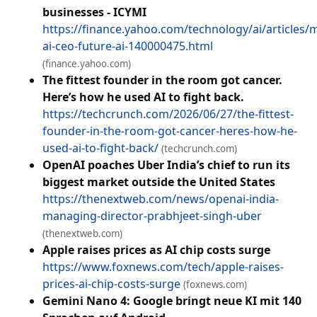
businesses - ICYMI
https://finance.yahoo.com/technology/ai/articles/m
ai-ceo-future-ai-140000475.html
(finance.yahoo.com)
The fittest founder in the room got cancer.
Here’s how he used AI to fight back.
https://techcrunch.com/2026/06/27/the-fittest-
founder-in-the-room-got-cancer-heres-how-he-
used-ai-to-fight-back/
(techcrunch.com)
OpenAI poaches Uber India’s chief to run its
biggest market outside the United States
https://thenextweb.com/news/openai-india-
managing-director-prabhjeet-singh-uber
(thenextweb.com)
Apple raises prices as AI chip costs surge
https://www.foxnews.com/tech/apple-raises-
prices-ai-chip-costs-surge
(foxnews.com)
Gemini Nano 4: Google bringt neue KI mit 140