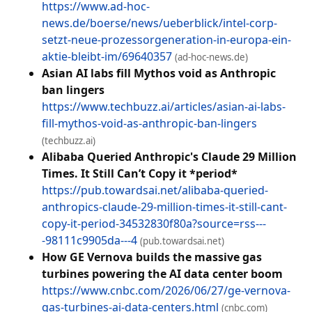
https://www.ad-hoc-
news.de/boerse/news/ueberblick/intel-corp-
setzt-neue-prozessorgeneration-in-europa-ein-
aktie-bleibt-im/69640357
(ad-hoc-news.de)
Asian AI labs fill Mythos void as Anthropic
ban lingers
https://www.techbuzz.ai/articles/asian-ai-labs-
fill-mythos-void-as-anthropic-ban-lingers
(techbuzz.ai)
Alibaba Queried Anthropic's Claude 29 Million
Times. It Still Can’t Copy it *period*
https://pub.towardsai.net/alibaba-queried-
anthropics-claude-29-million-times-it-still-cant-
copy-it-period-34532830f80a?source=rss---
-98111c9905da---4
(pub.towardsai.net)
How GE Vernova builds the massive gas
turbines powering the AI data center boom
https://www.cnbc.com/2026/06/27/ge-vernova-
gas-turbines-ai-data-centers.html
(cnbc.com)