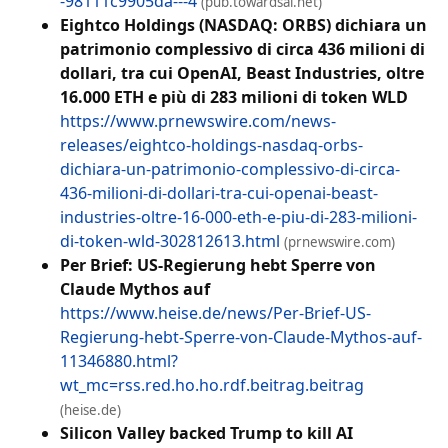
-98111c9905da---4
(pub.towardsai.net)
Eightco Holdings (NASDAQ: ORBS) dichiara un
patrimonio complessivo di circa 436 milioni di
dollari, tra cui OpenAI, Beast Industries, oltre
16.000 ETH e più di 283 milioni di token WLD
https://www.prnewswire.com/news-
releases/eightco-holdings-nasdaq-orbs-
dichiara-un-patrimonio-complessivo-di-circa-
436-milioni-di-dollari-tra-cui-openai-beast-
industries-oltre-16-000-eth-e-piu-di-283-milioni-
di-token-wld-302812613.html
(prnewswire.com)
Per Brief: US-Regierung hebt Sperre von
Claude Mythos auf
https://www.heise.de/news/Per-Brief-US-
Regierung-hebt-Sperre-von-Claude-Mythos-auf-
11346880.html?
wt_mc=rss.red.ho.ho.rdf.beitrag.beitrag
(heise.de)
Silicon Valley backed Trump to kill AI