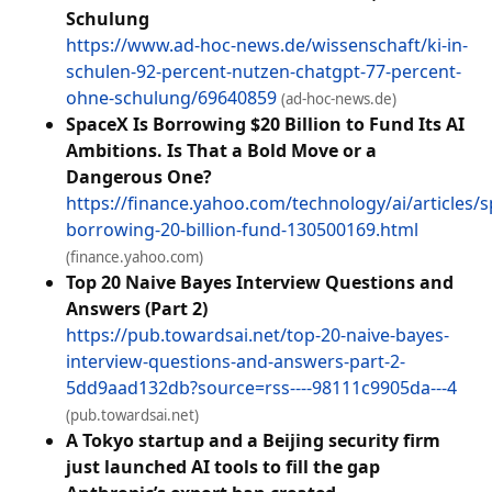
Schulung
https://www.ad-hoc-news.de/wissenschaft/ki-in-
schulen-92-percent-nutzen-chatgpt-77-percent-
ohne-schulung/69640859
(ad-hoc-news.de)
SpaceX Is Borrowing $20 Billion to Fund Its AI
Ambitions. Is That a Bold Move or a
Dangerous One?
https://finance.yahoo.com/technology/ai/articles/s
borrowing-20-billion-fund-130500169.html
(finance.yahoo.com)
Top 20 Naive Bayes Interview Questions and
Answers (Part 2)
https://pub.towardsai.net/top-20-naive-bayes-
interview-questions-and-answers-part-2-
5dd9aad132db?source=rss----98111c9905da---4
(pub.towardsai.net)
A Tokyo startup and a Beijing security firm
just launched AI tools to fill the gap