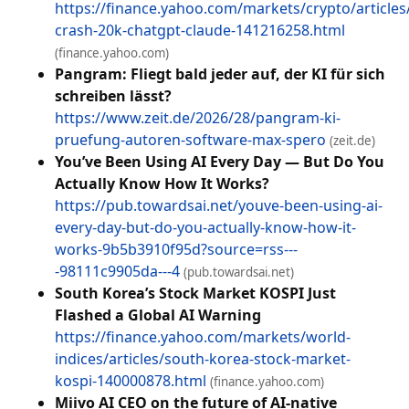
https://finance.yahoo.com/markets/crypto/articles/
crash-20k-chatgpt-claude-141216258.html
(finance.yahoo.com)
Pangram: Fliegt bald jeder auf, der KI für sich
schreiben lässt?
https://www.zeit.de/2026/28/pangram-ki-
pruefung-autoren-software-max-spero
(zeit.de)
You’ve Been Using AI Every Day — But Do You
Actually Know How It Works?
https://pub.towardsai.net/youve-been-using-ai-
every-day-but-do-you-actually-know-how-it-
works-9b5b3910f95d?source=rss---
-98111c9905da---4
(pub.towardsai.net)
South Korea’s Stock Market KOSPI Just
Flashed a Global AI Warning
https://finance.yahoo.com/markets/world-
indices/articles/south-korea-stock-market-
kospi-140000878.html
(finance.yahoo.com)
Miivo AI CEO on the future of AI-native