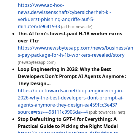
https://www.ad-hoc-
news.de/wissenschaft/cybersicherheit-ki-
verkuerzt-phishing-angriffe-auf-5-
minuten/69641933
(ad-hoc-news.de)
This AI firm's lowest-paid H-1B worker earns
over ₹1cr
https://www.newsbytesapp.com/news/business/an
s-pay-package-for-h-1b-workers-revealed/story
(newsbytesapp.com)
Loop Engineering in 2026: Why the Best
Developers Don’t Prompt AI Agents Anymore :
They Design…
https://pub.towardsai.net/loop-engineering-in-
2026-why-the-best-developers-dont-prompt-ai-
agents-anymore-they-design-ea459fcc3e43?
source=rss----98111c9905da---4
(pub.towardsai.net)
Stop Defaulting to GPT-4 for Everything: A
Practical Guide to Picking the Right Model