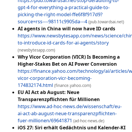
https://pub.towardsai.net/stop-defaulting-to-
gpt-4-for-everything-a-practical-guide-to-
picking-the-right-model-ffe6f8f917d9?
source=rss----98111c9905da---4
(pub.towardsai.net)
AI agents in China will now have ID cards
https://www.newsbytesapp.com/news/science/chi
to-introduce-id-cards-for-ai-agents/story
(newsbytesapp.com)
Why Vicor Corporation (VICR) Is Becoming a
Higher-Stakes Bet on AI Power Conversion
https://finance.yahoo.com/technology/ai/articles/
vicor-corporation-vicr-becoming-
174832174.html
(finance.yahoo.com)
EU AI Act ab August: Neue
Transparenzpflichten für Millionen
https://www.ad-hoc-news.de/wissenschaft/eu-
ai-act-ab-august-neue-transparenzpflichten-
fuer-millionen/69641871
(ad-hoc-news.de)
iOS 27: Siri erhält Gedächtnis und Kalender-KI