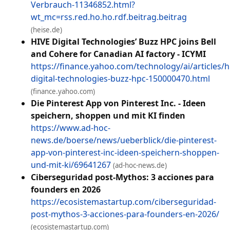
Verbrauch-11346852.html?
wt_mc=rss.red.ho.ho.rdf.beitrag.beitrag
(heise.de)
HIVE Digital Technologies’ Buzz HPC joins Bell
and Cohere for Canadian AI factory - ICYMI
https://finance.yahoo.com/technology/ai/articles/h
digital-technologies-buzz-hpc-150000470.html
(finance.yahoo.com)
Die Pinterest App von Pinterest Inc. - Ideen
speichern, shoppen und mit KI finden
https://www.ad-hoc-
news.de/boerse/news/ueberblick/die-pinterest-
app-von-pinterest-inc-ideen-speichern-shoppen-
und-mit-ki/69641267
(ad-hoc-news.de)
Ciberseguridad post-Mythos: 3 acciones para
founders en 2026
https://ecosistemastartup.com/ciberseguridad-
post-mythos-3-acciones-para-founders-en-2026/
(ecosistemastartup.com)