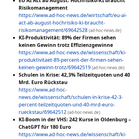
EU AI Act ab August: Hochrisiko-KI braucht
Risikomanagement
https://www.ad-hoc-news.de/wirtschaft/eu-ai-
act-ab-august-hochrisiko-ki-braucht-
risikomanagement/69642528
(ad-hoc-news.de)
KI-Produktivität: 89% der Firmen sehen
keinen Gewinn trotz Effizienzgewinne
https://www.ad-hoc-news.de/wissenschaft/ki-
produktivitaet-89-percent-der-firmen-sehen-
keinen-gewinn-trotz/69642519
(ad-hoc-news.de)
Schulen in Krise: 42,3% Teilzeitquoten und 40
Mrd. Euro Rückstau
https://www.ad-hoc-
news.de/wissenschaft/schulen-in-krise-42-3-
percent-teilzeitquoten-und-40-mrd-euro-
rueckstau/69642512
(ad-hoc-news.de)
KI-Boom in der VHS: 242 Kurse in Oldenburg –
ChatGPT für 180 Euro
https://www.ad-hoc-news.de/wissenschaft/ki-