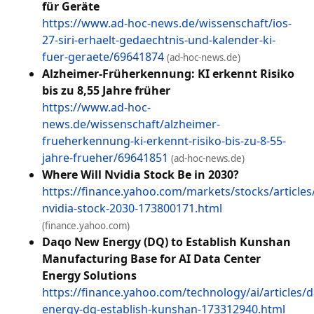
für Geräte
https://www.ad-hoc-news.de/wissenschaft/ios-
27-siri-erhaelt-gedaechtnis-und-kalender-ki-
fuer-geraete/69641874
(ad-hoc-news.de)
Alzheimer-Früherkennung: KI erkennt Risiko
bis zu 8,55 Jahre früher
https://www.ad-hoc-
news.de/wissenschaft/alzheimer-
frueherkennung-ki-erkennt-risiko-bis-zu-8-55-
jahre-frueher/69641851
(ad-hoc-news.de)
Where Will Nvidia Stock Be in 2030?
https://finance.yahoo.com/markets/stocks/article
nvidia-stock-2030-173800171.html
(finance.yahoo.com)
Daqo New Energy (DQ) to Establish Kunshan
Manufacturing Base for AI Data Center
Energy Solutions
https://finance.yahoo.com/technology/ai/articles/
energy-dq-establish-kunshan-173312940.html