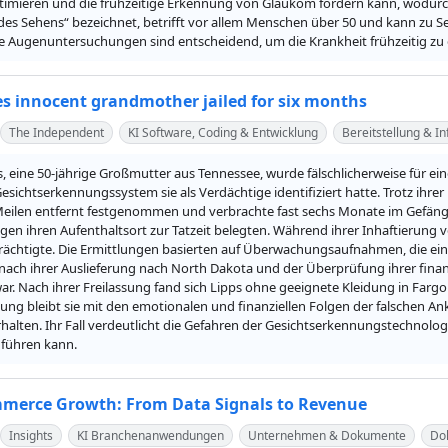
timieren und die frühzeitige Erkennung von Glaukom fördern kann, wodurch d
b des Sehens“ bezeichnet, betrifft vor allem Menschen über 50 und kann zu Se
 Augenuntersuchungen sind entscheidend, um die Krankheit frühzeitig zu
ees innocent grandmother jailed for six months
The Independent
KI Software, Coding & Entwicklung
Bereitstellung & I
, eine 50-jährige Großmutter aus Tennessee, wurde fälschlicherweise für e
esichtserkennungssystem sie als Verdächtige identifiziert hatte. Trotz ihre
eilen entfernt festgenommen und verbrachte fast sechs Monate im Gefängnis.
en ihren Aufenthaltsort zur Tatzeit belegten. Während ihrer Inhaftierung ve
trächtigte. Die Ermittlungen basierten auf Überwachungsaufnahmen, die eine
nach ihrer Auslieferung nach North Dakota und der Überprüfung ihrer finanzi
r. Nach ihrer Freilassung fand sich Lipps ohne geeignete Kleidung in Fargo
sung bleibt sie mit den emotionalen und finanziellen Folgen der falschen A
halten. Ihr Fall verdeutlicht die Gefahren der Gesichtserkennungstechnolo
 führen kann.
mmerce Growth: From Data Signals to Revenue
Insights
KI Branchenanwendungen
Unternehmen & Dokumente
Do