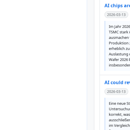
AI chips a
2026-03-13
Im Jahr 202
TSMC stark 
ausmachen w
Produktion 
erheblich zu
Auslastung 
Wafer 2026 b
insbesonder
AI could r
2026-03-13
Eine neue St
Untersuchung
korrekt, was
ausschließen
im Vergleic