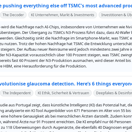
re pushing everything else off TSMC's most advanced pro
The Decoder
KI Unternehmen, Markt & Investments
Investitionen & 
6 wird die Nachfrage nach AI-Chips, insbesondere von Unternehmen wie Nvi
übersteigen. Der Übergang zu TSMCs N3-Prozess führt dazu, dass AI-Wafer bi
erden. Gleichzeitig sinkt die Nachfrage im Smartphone-Markt, was TSMC erm
zu nutzen. Trotz der hohen Nachfrage hat TSMC die Entwicklung unterschätzt
 steigern. Der Aufbau neuer Reinräume wird jedoch mindestens zwei Jahre i
der N3-Kapazität voraussichtlich über 100 Prozent steigen, was TSMC zwing
ereits fast 60 Prozent der N3-Produktion ausmachen, wird dieser Anteil bis 
e HBM, eine Herausforderung für die Produktion.
evolutionise glaucoma detection. Here’s 6 things everyo
The Independent
KI Ethik, Sicherheit & Vertrauen
Deepfakes & Desinfo
udie aus Portugal zeigt, dass künstliche Intelligenz (KI) das Potenzial hat,
 analysierte ein KI-Tool Augenbilder von 671 Personen im Alter von 55 bis 6
 eine höhere Genauigkeit als bei menschlichen Ärzten darstellt. Zudem konn
, während Ärzte nur 91 Prozent erreichten. Die KI empfahl nur 66 Personen 
h zu 118 Überweisungen durch Augenärzte, die ebenfalls 40 Diagnosen ergabe