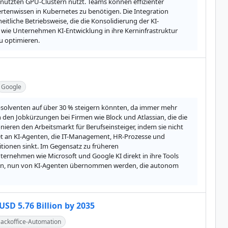
utzten GPU-Clustern nutzt. Teams können effizienter 
rtenwissen in Kubernetes zu benötigen. Die Integration 
tliche Betriebsweise, die die Konsolidierung der KI-
, wie Unternehmen KI-Entwicklung in ihre Kerninfrastruktur 
u optimieren.
Google
bsolventen auf über 30 % steigern könnten, da immer mehr 
den Jobkürzungen bei Firmen wie Block und Atlassian, die die 
ieren den Arbeitsmarkt für Berufseinsteiger, indem sie nicht 
et an KI-Agenten, die IT-Management, HR-Prozesse und 
tionen sinkt. Im Gegensatz zu früheren 
ernehmen wie Microsoft und Google KI direkt in ihre Tools 
rten, nun von KI-Agenten übernommen werden, die autonom 
SD 5.76 Billion by 2035
ackoffice-Automation