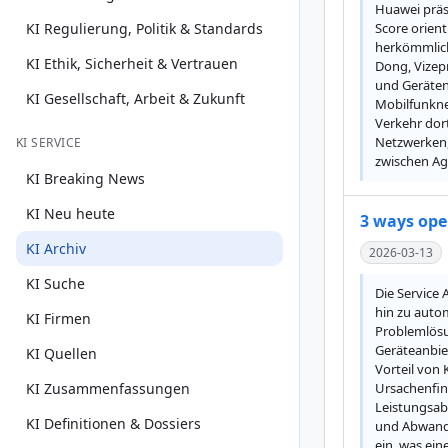
Huawei präs
KI Regulierung, Politik & Standards
Score orien
herkömmlich
KI Ethik, Sicherheit & Vertrauen
Dong, Vizepr
und Geräten
KI Gesellschaft, Arbeit & Zukunft
Mobilfunknet
Verkehr dor
Netzwerken, 
KI SERVICE
zwischen Ag
KI Breaking News
KI Neu heute
3 ways ope
KI Archiv
2026-03-13
KI Suche
Die Service 
hin zu auto
KI Firmen
Problemlösu
Geräteanbiet
KI Quellen
Vorteil von
KI Zusammenfassungen
Ursachenfin
Leistungsab
KI Definitionen & Dossiers
und Abwande
ein, was ein