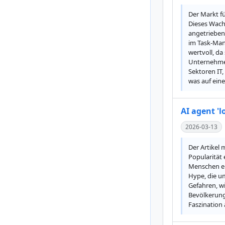
Der Markt fü
Dieses Wach
angetrieben.
im Task-Man
wertvoll, da
Unternehmen
Sektoren IT
was auf ein
AI agent 'l
2026-03-13
Der Artikel 
Popularität 
Menschen ein
Hype, die u
Gefahren, w
Bevölkerung 
Faszination 