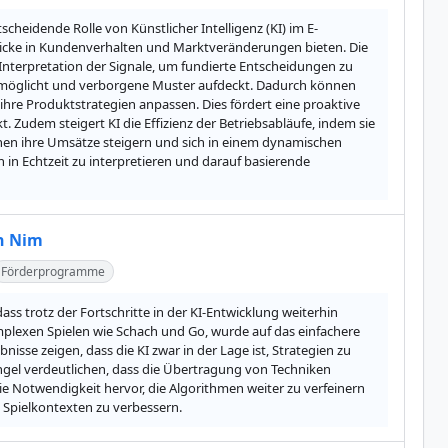
cheidende Rolle von Künstlicher Intelligenz (KI) im E-
cke in Kundenverhalten und Marktveränderungen bieten. Die 
Interpretation der Signale, um fundierte Entscheidungen zu 
 ermöglicht und verborgene Muster aufdeckt. Dadurch können 
hre Produktstrategien anpassen. Dies fördert eine proaktive 
udem steigert KI die Effizienz der Betriebsabläufe, indem sie 
önnen ihre Umsätze steigern und sich in einem dynamischen 
n Echtzeit zu interpretieren und darauf basierende 
on Nim
Förderprogramme
ss trotz der Fortschritte in der KI-Entwicklung weiterhin 
lexen Spielen wie Schach und Go, wurde auf das einfachere 
sse zeigen, dass die KI zwar in der Lage ist, Strategien zu 
ngel verdeutlichen, dass die Übertragung von Techniken 
e Notwendigkeit hervor, die Algorithmen weiter zu verfeinern 
n Spielkontexten zu verbessern.