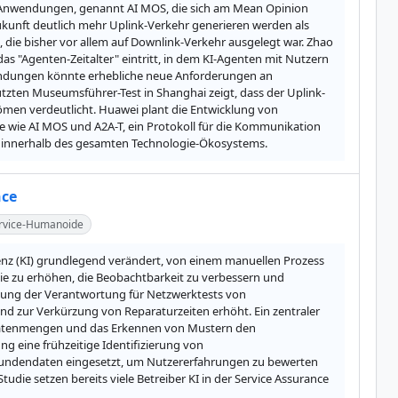
I-Anwendungen, genannt AI MOS, die sich am Mean Opinion 
kunft deutlich mehr Uplink-Verkehr generieren werden als 
die bisher vor allem auf Downlink-Verkehr ausgelegt war. Zhao 
s "Agenten-Zeitalter" eintritt, in dem KI-Agenten mit Nutzern 
bindungen könnte erhebliche neue Anforderungen an 
ützten Museumsführer-Test in Shanghai zeigt, dass der Uplink-
en verdeutlicht. Huawei plant die Entwicklung von 
e wie AI MOS und A2A-T, ein Protokoll für die Kommunikation 
t innerhalb des gesamten Technologie-Ökosystems.
nce
rvice-Humanoide
genz (KI) grundlegend verändert, von einem manuellen Prozess 
e zu erhöhen, die Beobachtbarkeit zu verbessern und 
gung der Verantwortung für Netzwerktests von 
und zur Verkürzung von Reparaturzeiten erhöht. Ein zentraler 
r Datenmengen und das Erkennen von Mustern den 
eine frühzeitige Identifizierung von 
 Kundendaten eingesetzt, um Nutzererfahrungen zu bewerten 
e setzen bereits viele Betreiber KI in der Service Assurance 