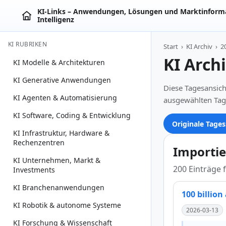
KI‑Links – Anwendungen, Lösungen und Marktinforma
Intelligenz
KI RUBRIKEN
Start
›
KI Archiv
›
2
KI Arch
KI Modelle & Architekturen
KI Generative Anwendungen
Diese Tagesansich
KI Agenten & Automatisierung
ausgewählten Tag
KI Software, Coding & Entwicklung
Originale Tages
KI Infrastruktur, Hardware &
Rechenzentren
Importie
KI Unternehmen, Markt &
200 Einträge 
Investments
KI Branchenanwendungen
100 billio
KI Robotik & autonome Systeme
2026-03-13
KI Forschung & Wissenschaft