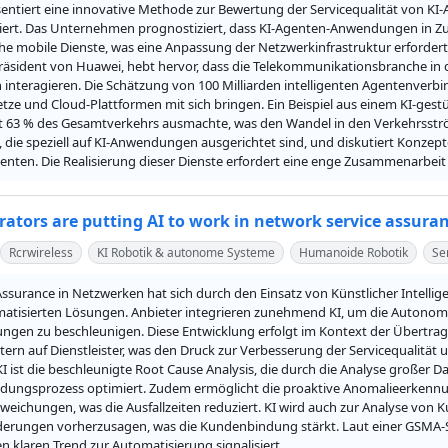
entiert eine innovative Methode zur Bewertung der Servicequalität von K
tiert. Das Unternehmen prognostiziert, dass KI-Agenten-Anwendungen in Zu
e mobile Dienste, was eine Anpassung der Netzwerkinfrastruktur erfordert, 
äsident von Huawei, hebt hervor, dass die Telekommunikationsbranche in da
 interagieren. Die Schätzung von 100 Milliarden intelligenten Agentenver
ze und Cloud-Plattformen mit sich bringen. Ein Beispiel aus einem KI-gest
t 63 % des Gesamtverkehrs ausmachte, was den Wandel in den Verkehrsström
die speziell auf KI-Anwendungen ausgerichtet sind, und diskutiert Konzept
enten. Die Realisierung dieser Dienste erfordert eine enge Zusammenarbei
rators are putting AI to work in network service assura
Rcrwireless
KI Robotik & autonome Systeme
Humanoide Robotik
Se
Assurance in Netzwerken hat sich durch den Einsatz von Künstlicher Intelli
matisierten Lösungen. Anbieter integrieren zunehmend KI, um die Autonomi
ngen zu beschleunigen. Diese Entwicklung erfolgt im Kontext der Übertra
ern auf Dienstleister, was den Druck zur Verbesserung der Servicequalität 
 KI ist die beschleunigte Root Cause Analysis, die durch die Analyse große
dungsprozess optimiert. Zudem ermöglicht die proaktive Anomalieerkennung 
weichungen, was die Ausfallzeiten reduziert. KI wird auch zur Analyse von
rungen vorherzusagen, was die Kundenbindung stärkt. Laut einer GSMA-Studi
en klaren Trend zur Automatisierung signalisiert.