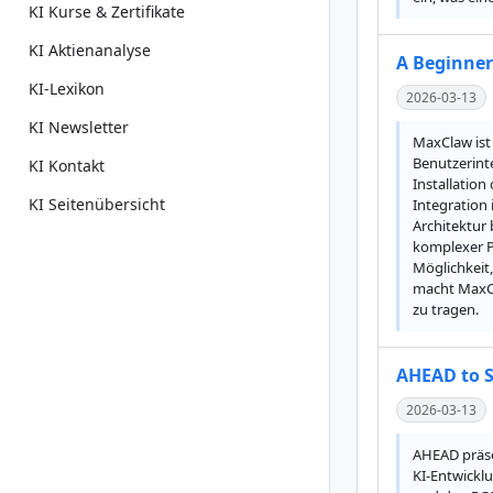
KI Kurse & Zertifikate
KI Aktienanalyse
A Beginner
KI-Lexikon
2026-03-13
KI Newsletter
MaxClaw ist
Benutzerint
KI Kontakt
Installation
KI Seitenübersicht
Integration 
Architektur 
komplexer Pr
Möglichkeit,
macht MaxCl
zu tragen.
AHEAD to S
2026-03-13
AHEAD präse
KI-Entwickl