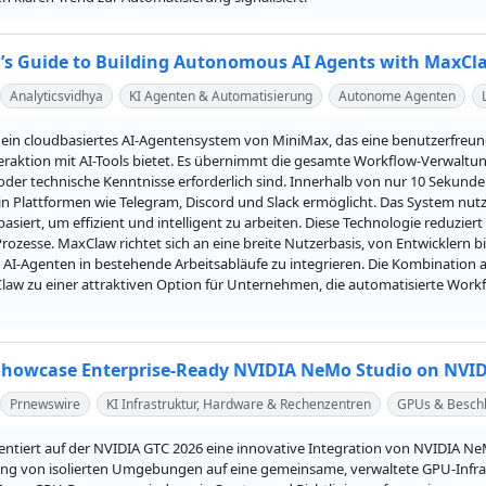
’s Guide to Building Autonomous AI Agents with MaxCl
Analyticsvidhya
KI Agenten & Automatisierung
Autonome Agenten
 ein cloudbasiertes AI-Agentensystem von MiniMax, das eine benutzerfreun
eraktion mit AI-Tools bietet. Es übernimmt die gesamte Workflow-Verwaltung
 oder technische Kenntnisse erforderlich sind. Innerhalb von nur 10 Sekund
in Plattformen wie Telegram, Discord und Slack ermöglicht. Das System nutz
basiert, um effizient und intelligent zu arbeiten. Diese Technologie redu
ozesse. MaxClaw richtet sich an eine breite Nutzerbasis, von Entwicklern b
 AI-Agenten in bestehende Arbeitsabläufe zu integrieren. Die Kombination au
aw zu einer attraktiven Option für Unternehmen, die automatisierte Work
howcase Enterprise-Ready NVIDIA NeMo Studio on NVID
Prnewswire
KI Infrastruktur, Hardware & Rechenzentren
GPUs & Beschl
ntiert auf der NVIDIA GTC 2026 eine innovative Integration von NVIDIA NeM
ung von isolierten Umgebungen auf eine gemeinsame, verwaltete GPU-Infras