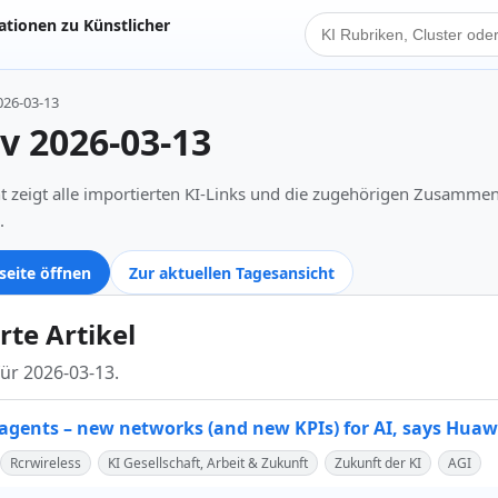
tionen zu Künstlicher
KI Suche
026-03-13
iv 2026-03-13
t zeigt alle importierten KI-Links und die zugehörigen Zusamme
.
seite öffnen
Zur aktuellen Tagesansicht
rte Artikel
für 2026-03-13.
n agents – new networks (and new KPIs) for AI, says Huaw
Rcrwireless
KI Gesellschaft, Arbeit & Zukunft
Zukunft der KI
AGI