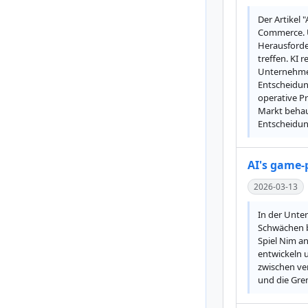
Der Artikel 
Commerce. U
Herausforder
treffen. KI 
Unternehmen 
Entscheidun
operative Pr
Markt behau
Entscheidun
AI's game-p
2026-03-13
In der Unter
Schwächen b
Spiel Nim an
entwickeln 
zwischen ver
und die Gren