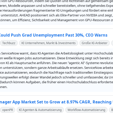
 von GPU-Ressourcen, indem sie Quoten und Richtlinien auf gemeinsam gen
eren, Modelle anpassen und schneller bereitstellen, ohne tiefgehendes Expe
ie Herausforderungen fragmentierter KI-Umgebungen und fördert eine einhei
unterstützt. AHEAD positioniert sich als Elite-Partner von NVIDIA und zeigt
 können, um Effizienz, Sichtbarkeit und Management von GPU-Ressourcen z
 Could Push Grad Unemployment Past 30%, CEO Warns
Techbuzz
KI Unternehmen, Markt & Investments
Große KI-Anbieter
 ServiceNow warnt, dass KI-Agenten die Arbeitslosigkeit unter Hochschula
weiße Kragen-Jobs automatisieren. Diese Entwicklung zeigt sich bereits in 
on KI als Hauptursache anführen. Die neuen "agentic AI"-Systeme revolution
n unterstützen, sondern ganze Arbeitsabläufe ersetzen. ServiceNow arbeit
e automatisieren, wodurch die Nachfrage nach traditionellen Einstiegsposi
rungswellen erfolgt dieser Wandel jedoch schneller und umfassender, da Unt
. Dadurch können Aufgaben, die früher einen Hochschulabschluss erforde
nnen.
nager App Market Set to Grow at 8.97% CAGR, Reaching U
openPR
KI Agenten & Automatisierung
Workflow-Automatisierung
B