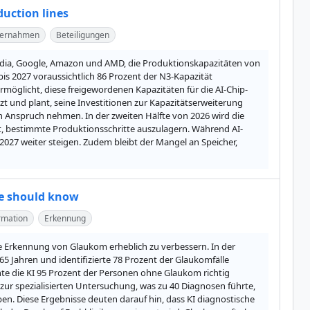
duction lines
Übernahmen
Beteiligungen
dia, Google, Amazon und AMD, die Produktionskapazitäten von 
s 2027 voraussichtlich 86 Prozent der N3-Kapazität 
öglicht, diese freigewordenen Kapazitäten für die AI-Chip-
 und plant, seine Investitionen zur Kapazitätserweiterung 
n Anspruch nehmen. In der zweiten Hälfte von 2026 wird die 
t, bestimmte Produktionsschritte auszulagern. Während AI-
2027 weiter steigen. Zudem bleibt der Mangel an Speicher, 
ne should know
rmation
Erkennung
 die Erkennung von Glaukom erheblich zu verbessern. In der 
5 Jahren und identifizierte 78 Prozent der Glaukomfälle 
te die KI 95 Prozent der Personen ohne Glaukom richtig 
zur spezialisierten Untersuchung, was zu 40 Diagnosen führte, 
n. Diese Ergebnisse deuten darauf hin, dass KI diagnostische 