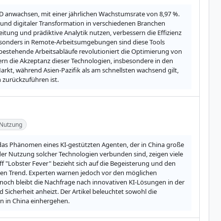
SD anwachsen, mit einer jährlichen Wachstumsrate von 8,97 %. 
nd digitaler Transformation in verschiedenen Branchen 
ung und prädiktive Analytik nutzen, verbessern die Effizienz 
esonders in Remote-Arbeitsumgebungen sind diese Tools 
in bestehende Arbeitsabläufe revolutioniert die Optimierung von 
rn die Akzeptanz dieser Technologien, insbesondere in den 
t, während Asien-Pazifik als am schnellsten wachsend gilt, 
zurückzuführen ist.
-Nutzung
rt das Phänomen eines KI-gestützten Agenten, der in China große 
der Nutzung solcher Technologien verbunden sind, zeigen viele 
ff "Lobster Fever" bezieht sich auf die Begeisterung und den 
en Trend. Experten warnen jedoch vor den möglichen 
ch bleibt die Nachfrage nach innovativen KI-Lösungen in der 
Sicherheit anheizt. Der Artikel beleuchtet sowohl die 
en in China einhergehen.