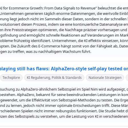
"AI for Ecommerce Growth: From Data Signals to Revenue" beleuchtet die ents
nternehmen generieren täglich enorme Datenmengen, die wertvolle Einbli
ung liegt jedoch nicht im Sammeln dieser Daten, sondern in der schnellen 
revolutioniert diesen Prozess, indem sie eine kontinuierliche Datenanalyse
ihre Preisstrategien optimieren, die Nachfrage präziser vorhersagen und i
gsfindung und ermöglicht schnelle Reaktionen auf Veränderungen im Markt. Z
obleme frühzeitig identifiziert. Unternehmen, die KI effektiv einsetzen, k
pten. Die Zukunft des E-Commerce hängt somit von der Fähigkeit ab, Daten i
gen zu treffen, was zu nachhaltigem Wachstum führt.
laying still has flaws: AlphaZero-style self-play tested 
Techxplore
KI Regulierung, Politik & Standards
Nationale Strategien
suchung zu AlphaZero-ähnlichem Selbstspiel im Spiel Nim wird aufgezeigt, da
estehen. AlphaZero, bekannt für seine beeindruckenden Leistungen in komp
gewendet, um die Effektivität von Selbstspiel-Methoden zu testen. Die Ergebni
und zu lernen, jedoch nicht immer optimale Entscheidungen trifft. Diese Mä
schiedenen Spielen nicht immer reibungslos funktioniert. Die Studie hebt di
zen des Selbstspiels zu verstehen, um die Leistung von KI in verschiedene