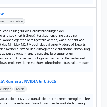
aw
Langzeitaufgaben
dliche Lösung für die Herausforderungen der 
 und speichert frühere Interaktionen, ohne dass eine 
en können Agenten bereitgestellt werden, was eine nahtlose 
t das MiniMax M2.5 Modell, das auf einer Mixture-of-Experts-
ziert den Rechenaufwand und ermöglicht die autonome Abwicklung 
is zu Endbenutzern, und bietet eine kostengünstige 
s fortschrittlicher Technologie und einfacher Bedienbarkeit 
flows implementieren möchten, ohne hohe Infrastrukturkosten 
IA Run:ai at NVIDIA GTC 2026
euniger
Nvidia
o Studio mit NVIDIA Run:ai, die Unternehmen ermöglicht, ihre 
truktur zu verlagern. Diese Lösung verbessert die Nutzung 