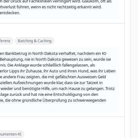
er Druck auf Fachkliniken verringert wird. Glaukom, oft als 
hverlust führen, wenn es nicht rechtzeitig erkannt wird. 
 entdecken.
nferenz
Batching & Caching
inen Bankbetrug in North Dakota verhaftet, nachdem ein KI-
r Behauptung, nie in North Dakota gewesen zu sein, wurde sie 
 Die Anklage wurde schließlich fallengelassen, als 
rlor Lipps ihr Zuhause, ihr Auto und ihren Hund, was ihr Leben 
 andere Frau zeigten, die mit gefälschten Ausweisen Geld 
ellen Aufzeichnungen wurde klar, dass sie zur Tatzeit in 
 wieder und benötigte Hilfe, um nach Hause zu gelangen. Trotz 
nklage zurück und hat nie eine Entschuldigung von den 
gie, die ohne gründliche Überprüfung zu schwerwiegenden 
kumenten-KI