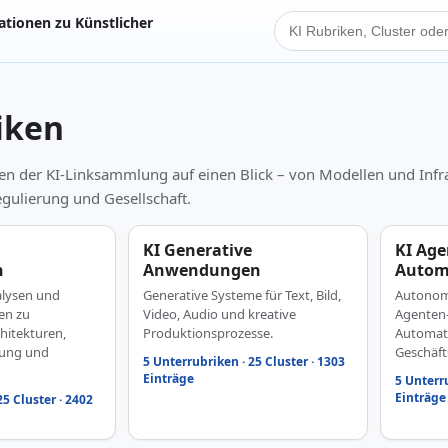
tionen zu Künstlicher
KI Suche
iken
en der KI-Linksammlung auf einen Blick – von Modellen und Infra
ulierung und Gesellschaft.
KI Generative
KI Age
n
Anwendungen
Autom
alysen und
Generative Systeme für Text, Bild,
Autonome
en zu
Video, Audio und kreative
Agenten
hitekturen,
Produktionsprozesse.
Automati
rung und
Geschäft
5 Unterrubriken · 25 Cluster · 1303
Einträge
5 Unterru
Einträge
25 Cluster · 2402