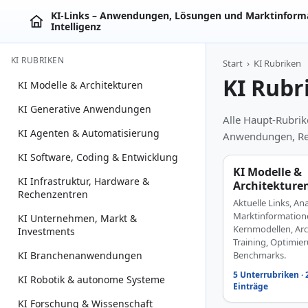
KI‑Links – Anwendungen, Lösungen und Marktinforma
Intelligenz
KI RUBRIKEN
Start
›
KI Rubriken
KI Rubr
KI Modelle & Architekturen
KI Generative Anwendungen
Alle Haupt-Rubrik
KI Agenten & Automatisierung
Anwendungen, Reg
KI Software, Coding & Entwicklung
KI Modelle &
KI Infrastruktur, Hardware &
Architekture
Rechenzentren
Aktuelle Links, An
Marktinformation
KI Unternehmen, Markt &
Kernmodellen, Arc
Investments
Training, Optimie
KI Branchenanwendungen
Benchmarks.
5 Unterrubriken · 
KI Robotik & autonome Systeme
Einträge
KI Forschung & Wissenschaft