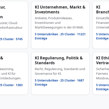
ur,
KI Unternehmen, Markt &
KI
Investments
Branc
en
Anbieter, Produktreleases,
Einsatzfe
Investitionen und
Finanzen
uster, Cloud-
Marktbewegungen in der KI-Welt.
Unterneh
rkinfrastruktur
5 Unterrubriken · 25 Cluster · 11221
5 Unterru
Einträge
Einträge
25 Cluster · 5745
 &
KI Regulierung, Politik &
KI Eth
Standards
Vertr
easoning,
Recht, Regulierung, Standards und
Sicherhe
t und KI für
Governance für KI.
Fairness
 Entdeckungen.
Missbrau
5 Unterrubriken · 25 Cluster · 1687
Einträge
25 Cluster · 1383
5 Unterru
Einträge