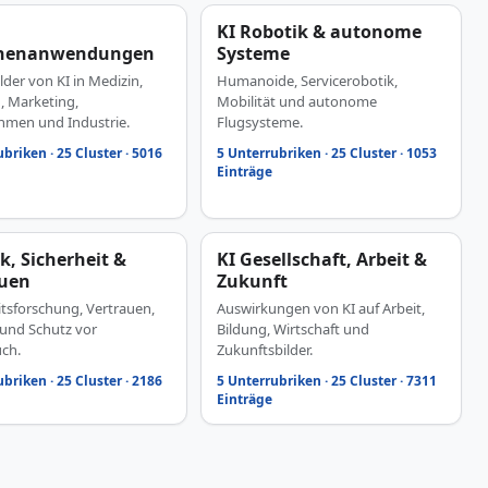
KI Robotik & autonome
henanwendungen
Systeme
lder von KI in Medizin,
Humanoide, Servicerobotik,
, Marketing,
Mobilität und autonome
men und Industrie.
Flugsysteme.
briken · 25 Cluster · 5016
5 Unterrubriken · 25 Cluster · 1053
Einträge
ik, Sicherheit &
KI Gesellschaft, Arbeit &
auen
Zukunft
itsforschung, Vertrauen,
Auswirkungen von KI auf Arbeit,
 und Schutz vor
Bildung, Wirtschaft und
ch.
Zukunftsbilder.
briken · 25 Cluster · 2186
5 Unterrubriken · 25 Cluster · 7311
Einträge