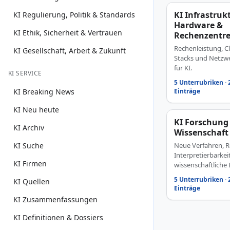
KI Infrastrukt
KI Regulierung, Politik & Standards
Hardware &
KI Ethik, Sicherheit & Vertrauen
Rechenzentr
Rechenleistung, Cl
KI Gesellschaft, Arbeit & Zukunft
Stacks und Netzwe
für KI.
KI SERVICE
5 Unterrubriken · 
KI Breaking News
Einträge
KI Neu heute
KI Forschung
KI Archiv
Wissenschaft
KI Suche
Neue Verfahren, R
Interpretierbarkei
KI Firmen
wissenschaftliche
5 Unterrubriken · 
KI Quellen
Einträge
KI Zusammenfassungen
KI Definitionen & Dossiers