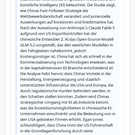
künstliche Intelligenz (KI) beleuchtet. Die Studie zeigt, 
wie Chinas Fast-Follower-Strategie die 
Wettbewerbslandschaft verändert und potenzielle 
Auswirkungen auf Investoren und Kreditmärkte hat. 
Nach der Aussetzung von Anthropic's Claude Fable 5 
aufgrund von US-Exportkontrollen hat der 
chinesische Entwickler Z. AI das Open-Source-Modell 
GLM-5.2 vorgestellt, das den westlichen Modellen in 
den Fähigkeiten nahekommt, jedoch 
kostengünstiger ist. China hat sich als schnell in der 
Kommerzialisierung von Technologien erwiesen, was 
in der kapitalintensiven KI-Branche entscheidend ist. 
Die Analyse hebt hervor, dass Chinas Vorteile in der 
Herstellung, Energieerzeugung und staatlich 
unterstützten Infrastruktur die USA und Europa, die 
durch regulatorische Hürden behindert werden, in 
den Schatten stellen könnten. Zudem wird Chinas 
strategischer Umgang mit KI als Industrie betont, 
was die Investitionsmöglichkeiten in chinesische KI-
Unternehmen einschränkt und die Bedeutung von in 
den USA gelisteten Firmen erhöht. Egan-Jones 
schlussfolgert, dass China trotz der US-Führerschaft 
in der Grundlagenforschung durch seine 