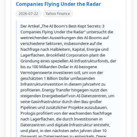
Companies Flying Under the Radar
2026-07-22
Yahoo Finance
Der Artikel „The AI Boom's Best-Kept Secrets: 3 
Companies Flying Under the Radar“ untersucht die 
weitreichenden Auswirkungen des AI-Booms auf 
verschiedene Sektoren, insbesondere auf die 
Nachfrage nach Halbleitern, Kapital, Energie und 
Lagerflächen. Brookfield Corporation plant die 
Gründung eines speziellen AI-Infrastrukturfonds, der 
bis zu 100 Milliarden Dollar in AI-bezogene 
Vermögenswerte investieren soll, um von der 
geschätzten 1 Billion Dollar umfassenden 
Infrastrukturinvestition in diesem Jahrzehnt zu 
profitieren. Energy Transfer hingegen nutzt den 
steigenden Energiebedarf von AI-Datenzentren, um 
seine Gasinfrastruktur durch den Bau großer 
Pipelines und zusätzlicher Projekte auszubauen. 
Prologis profitiert von der wachsenden Nachfrage 
nach Lagerflächen, die durch Investitionen in 
Datenzentren und digitale Infrastruktur entsteht, 
und plant, in den nächsten zehn Jahren über 10 
Gigawatt an Datenzentren zu entwickeln. Diese 