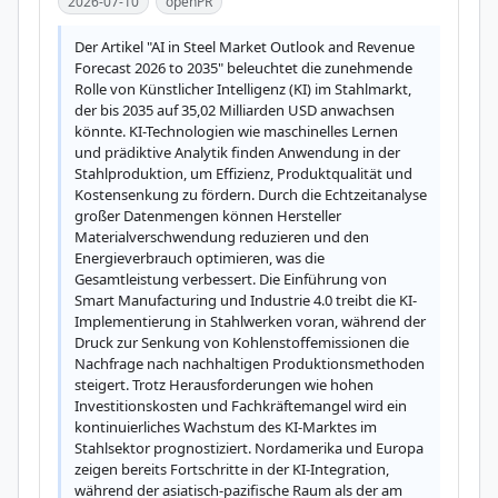
2026-07-10
openPR
Der Artikel "AI in Steel Market Outlook and Revenue 
Forecast 2026 to 2035" beleuchtet die zunehmende 
Rolle von Künstlicher Intelligenz (KI) im Stahlmarkt, 
der bis 2035 auf 35,02 Milliarden USD anwachsen 
könnte. KI-Technologien wie maschinelles Lernen 
und prädiktive Analytik finden Anwendung in der 
Stahlproduktion, um Effizienz, Produktqualität und 
Kostensenkung zu fördern. Durch die Echtzeitanalyse 
großer Datenmengen können Hersteller 
Materialverschwendung reduzieren und den 
Energieverbrauch optimieren, was die 
Gesamtleistung verbessert. Die Einführung von 
Smart Manufacturing und Industrie 4.0 treibt die KI-
Implementierung in Stahlwerken voran, während der 
Druck zur Senkung von Kohlenstoffemissionen die 
Nachfrage nach nachhaltigen Produktionsmethoden 
steigert. Trotz Herausforderungen wie hohen 
Investitionskosten und Fachkräftemangel wird ein 
kontinuierliches Wachstum des KI-Marktes im 
Stahlsektor prognostiziert. Nordamerika und Europa 
zeigen bereits Fortschritte in der KI-Integration, 
während der asiatisch-pazifische Raum als der am 