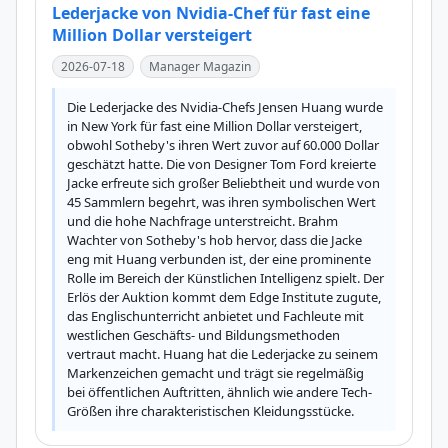
Lederjacke von Nvidia-Chef für fast eine
Million Dollar versteigert
2026-07-18
Manager Magazin
Die Lederjacke des Nvidia-Chefs Jensen Huang wurde 
in New York für fast eine Million Dollar versteigert, 
obwohl Sotheby's ihren Wert zuvor auf 60.000 Dollar 
geschätzt hatte. Die von Designer Tom Ford kreierte 
Jacke erfreute sich großer Beliebtheit und wurde von 
45 Sammlern begehrt, was ihren symbolischen Wert 
und die hohe Nachfrage unterstreicht. Brahm 
Wachter von Sotheby's hob hervor, dass die Jacke 
eng mit Huang verbunden ist, der eine prominente 
Rolle im Bereich der Künstlichen Intelligenz spielt. Der 
Erlös der Auktion kommt dem Edge Institute zugute, 
das Englischunterricht anbietet und Fachleute mit 
westlichen Geschäfts- und Bildungsmethoden 
vertraut macht. Huang hat die Lederjacke zu seinem 
Markenzeichen gemacht und trägt sie regelmäßig 
bei öffentlichen Auftritten, ähnlich wie andere Tech-
Größen ihre charakteristischen Kleidungsstücke.