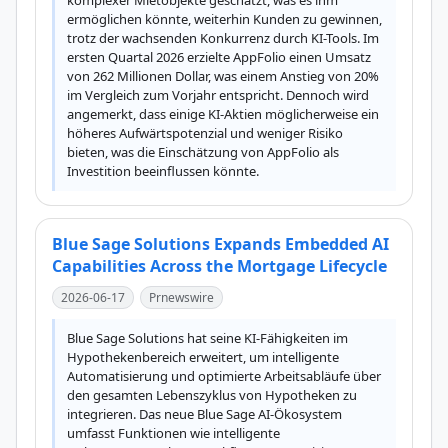
komplexer Mietobjekte geschätzt, was es ihm 
ermöglichen könnte, weiterhin Kunden zu gewinnen, 
trotz der wachsenden Konkurrenz durch KI-Tools. Im 
ersten Quartal 2026 erzielte AppFolio einen Umsatz 
von 262 Millionen Dollar, was einem Anstieg von 20% 
im Vergleich zum Vorjahr entspricht. Dennoch wird 
angemerkt, dass einige KI-Aktien möglicherweise ein 
höheres Aufwärtspotenzial und weniger Risiko 
bieten, was die Einschätzung von AppFolio als 
Investition beeinflussen könnte.
Blue Sage Solutions Expands Embedded AI
Capabilities Across the Mortgage Lifecycle
2026-06-17
Prnewswire
Blue Sage Solutions hat seine KI-Fähigkeiten im 
Hypothekenbereich erweitert, um intelligente 
Automatisierung und optimierte Arbeitsabläufe über 
den gesamten Lebenszyklus von Hypotheken zu 
integrieren. Das neue Blue Sage AI-Ökosystem 
umfasst Funktionen wie intelligente 