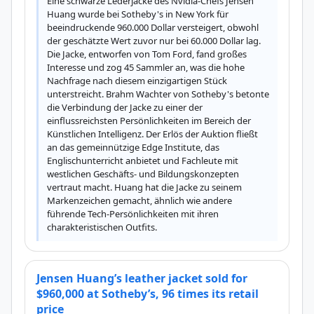
Eine schwarze Lederjacke des Nvidia-Chefs Jensen 
Huang wurde bei Sotheby's in New York für 
beeindruckende 960.000 Dollar versteigert, obwohl 
der geschätzte Wert zuvor nur bei 60.000 Dollar lag. 
Die Jacke, entworfen von Tom Ford, fand großes 
Interesse und zog 45 Sammler an, was die hohe 
Nachfrage nach diesem einzigartigen Stück 
unterstreicht. Brahm Wachter von Sotheby's betonte 
die Verbindung der Jacke zu einer der 
einflussreichsten Persönlichkeiten im Bereich der 
Künstlichen Intelligenz. Der Erlös der Auktion fließt 
an das gemeinnützige Edge Institute, das 
Englischunterricht anbietet und Fachleute mit 
westlichen Geschäfts- und Bildungskonzepten 
vertraut macht. Huang hat die Jacke zu seinem 
Markenzeichen gemacht, ähnlich wie andere 
führende Tech-Persönlichkeiten mit ihren 
charakteristischen Outfits.
Jensen Huang’s leather jacket sold for
$960,000 at Sotheby’s, 96 times its retail
price