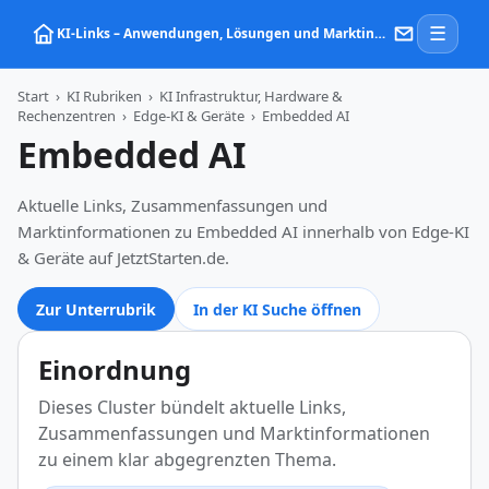
☰
KI‑Links – Anwendungen, Lösungen und Marktinformationen zu Künstlicher Intelligenz
Start
›
KI Rubriken
›
KI Infrastruktur, Hardware &
Rechenzentren
›
Edge-KI & Geräte
›
Embedded AI
Embedded AI
Aktuelle Links, Zusammenfassungen und
Marktinformationen zu Embedded AI innerhalb von Edge-KI
& Geräte auf JetztStarten.de.
Zur Unterrubrik
In der KI Suche öffnen
Einordnung
Dieses Cluster bündelt aktuelle Links,
Zusammenfassungen und Marktinformationen
zu einem klar abgegrenzten Thema.