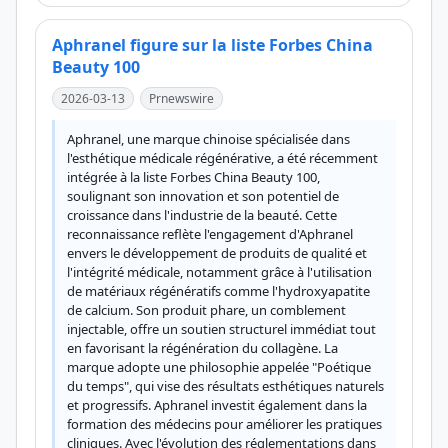
Aphranel figure sur la liste Forbes China
Beauty 100
2026-03-13
Prnewswire
Aphranel, une marque chinoise spécialisée dans 
l'esthétique médicale régénérative, a été récemment 
intégrée à la liste Forbes China Beauty 100, 
soulignant son innovation et son potentiel de 
croissance dans l'industrie de la beauté. Cette 
reconnaissance reflète l'engagement d'Aphranel 
envers le développement de produits de qualité et 
l'intégrité médicale, notamment grâce à l'utilisation 
de matériaux régénératifs comme l'hydroxyapatite 
de calcium. Son produit phare, un comblement 
injectable, offre un soutien structurel immédiat tout 
en favorisant la régénération du collagène. La 
marque adopte une philosophie appelée "Poétique 
du temps", qui vise des résultats esthétiques naturels 
et progressifs. Aphranel investit également dans la 
formation des médecins pour améliorer les pratiques 
cliniques. Avec l'évolution des réglementations dans 