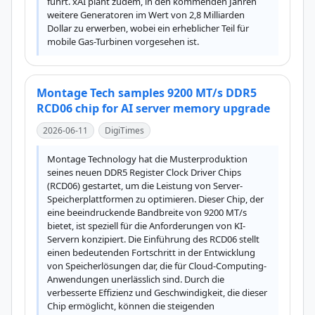
führt. xAI plant zudem, in den kommenden Jahren 
weitere Generatoren im Wert von 2,8 Milliarden 
Dollar zu erwerben, wobei ein erheblicher Teil für 
mobile Gas-Turbinen vorgesehen ist.
Montage Tech samples 9200 MT/s DDR5
RCD06 chip for AI server memory upgrade
2026-06-11
DigiTimes
Montage Technology hat die Musterproduktion 
seines neuen DDR5 Register Clock Driver Chips 
(RCD06) gestartet, um die Leistung von Server-
Speicherplattformen zu optimieren. Dieser Chip, der 
eine beeindruckende Bandbreite von 9200 MT/s 
bietet, ist speziell für die Anforderungen von KI-
Servern konzipiert. Die Einführung des RCD06 stellt 
einen bedeutenden Fortschritt in der Entwicklung 
von Speicherlösungen dar, die für Cloud-Computing-
Anwendungen unerlässlich sind. Durch die 
verbesserte Effizienz und Geschwindigkeit, die dieser 
Chip ermöglicht, können die steigenden 