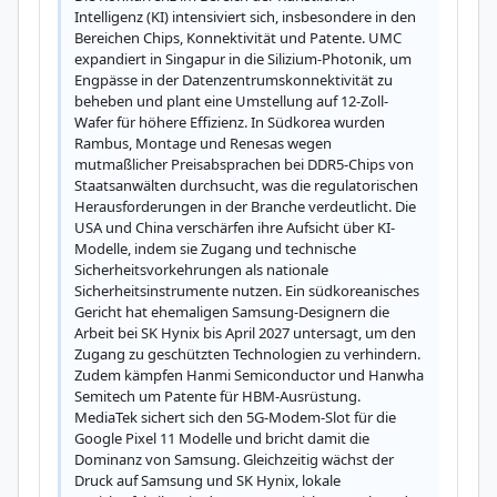
Intelligenz (KI) intensiviert sich, insbesondere in den 
Bereichen Chips, Konnektivität und Patente. UMC 
expandiert in Singapur in die Silizium-Photonik, um 
Engpässe in der Datenzentrumskonnektivität zu 
beheben und plant eine Umstellung auf 12-Zoll-
Wafer für höhere Effizienz. In Südkorea wurden 
Rambus, Montage und Renesas wegen 
mutmaßlicher Preisabsprachen bei DDR5-Chips von 
Staatsanwälten durchsucht, was die regulatorischen 
Herausforderungen in der Branche verdeutlicht. Die 
USA und China verschärfen ihre Aufsicht über KI-
Modelle, indem sie Zugang und technische 
Sicherheitsvorkehrungen als nationale 
Sicherheitsinstrumente nutzen. Ein südkoreanisches 
Gericht hat ehemaligen Samsung-Designern die 
Arbeit bei SK Hynix bis April 2027 untersagt, um den 
Zugang zu geschützten Technologien zu verhindern. 
Zudem kämpfen Hanmi Semiconductor und Hanwha 
Semitech um Patente für HBM-Ausrüstung. 
MediaTek sichert sich den 5G-Modem-Slot für die 
Google Pixel 11 Modelle und bricht damit die 
Dominanz von Samsung. Gleichzeitig wächst der 
Druck auf Samsung und SK Hynix, lokale 