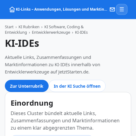
☰
KI‑Links – Anwendungen, Lösungen und Marktinformationen zu Künstlicher Intelligenz
Start
›
KI Rubriken
›
KI Software, Coding &
Entwicklung
›
Entwicklerwerkzeuge
›
KI-IDEs
KI-IDEs
Aktuelle Links, Zusammenfassungen und
Marktinformationen zu KI-IDEs innerhalb von
Entwicklerwerkzeuge auf JetztStarten.de.
Zur Unterrubrik
In der KI Suche öffnen
Einordnung
Dieses Cluster bündelt aktuelle Links,
Zusammenfassungen und Marktinformationen
zu einem klar abgegrenzten Thema.