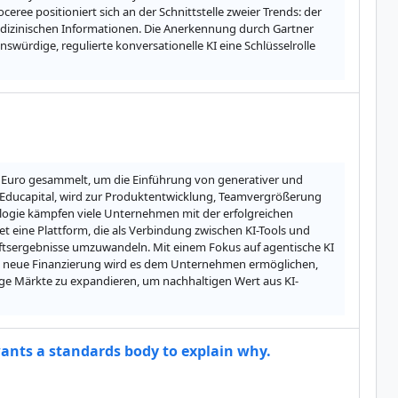
ree positioniert sich an der Schnittstelle zweier Trends: der 
izinischen Informationen. Die Anerkennung durch Gartner 
swürdige, regulierte konversationelle KI eine Schlüsselrolle 
en Euro gesammelt, um die Einführung von generativer und 
 Educapital, wird zur Produktentwicklung, Teamvergrößerung 
ologie kämpfen viele Unternehmen mit der erfolgreichen 
 eine Plattform, die als Verbindung zwischen KI-Tools und 
ftsergebnisse umzuwandeln. Mit einem Fokus auf agentische KI 
ie neue Finanzierung wird es dem Unternehmen ermöglichen, 
tige Märkte zu expandieren, um nachhaltigen Wert aus KI-
 wants a standards body to explain why.