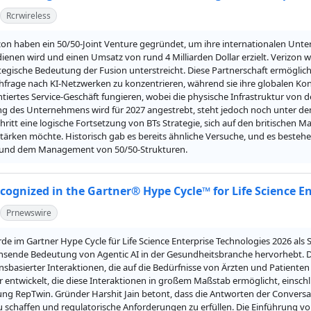
Rcrwireless
zon haben ein 50/50-Joint Venture gegründet, um ihre internationalen Unte
enen wird und einen Umsatz von rund 4 Milliarden Dollar erzielt. Verizon wir
tegische Bedeutung der Fusion unterstreicht. Diese Partnerschaft ermöglich
frage nach KI-Netzwerken zu konzentrieren, während sie ihre globalen Konne
iertes Service-Geschäft fungieren, wobei die physische Infrastruktur von de
g des Unternehmens wird für 2027 angestrebt, steht jedoch noch unter de
hritt eine logische Fortsetzung von BTs Strategie, sich auf den britischen M
tärken möchte. Historisch gab es bereits ähnliche Versuche, und es besteh
 und dem Management von 50/50-Strukturen.
cognized in the Gartner® Hype Cycle™ for Life Science En
Prnewswire
e im Gartner Hype Cycle für Life Science Enterprise Technologies 2026 als 
sende Bedeutung von Agentic AI in der Gesundheitsbranche hervorhebt. Diese
sbasierter Interaktionen, die auf die Bedürfnisse von Ärzten und Patienten
r entwickelt, die diese Interaktionen in großem Maßstab ermöglicht, einsch
ng RepTwin. Gründer Harshit Jain betont, dass die Antworten der Conversa
 schaffen und regulatorische Anforderungen zu erfüllen. Die Einführung von