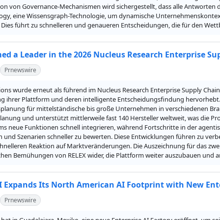
tion von Governance-Mechanismen wird sichergestellt, dass alle Antworten 
ogy, eine Wissensgraph-Technologie, um dynamische Unternehmenskontexte
 Dies führt zu schnelleren und genaueren Entscheidungen, die für den We
d a Leader in the 2026 Nucleus Research Enterprise Su
Prnewswire
ons wurde erneut als führend im Nucleus Research Enterprise Supply Chain 
g ihrer Plattform und deren intelligente Entscheidungsfindung hervorhebt. 
planung für mittelständische bis große Unternehmen in verschiedenen Bran
anung und unterstützt mittlerweile fast 140 Hersteller weltweit, was die Pr
s neue Funktionen schnell integrieren, während Fortschritte in der agentis
ren und Szenarien schneller zu bewerten. Diese Entwicklungen führen zu ver
hnelleren Reaktion auf Marktveränderungen. Die Auszeichnung für das zweite
ichen Bemühungen von RELEX wider, die Plattform weiter auszubauen und 
Expands Its North American AI Footprint with New Ente
Prnewswire