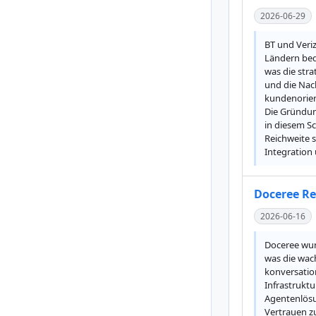
2026-06-29
BT und Veri
Ländern bedi
was die stra
und die Nach
kundenorient
Die Gründun
in diesem Sc
Reichweite s
Integration
Doceree Re
2026-06-16
Doceree wurd
was die wach
konversation
Infrastruktu
Agentenlösu
Vertrauen zu