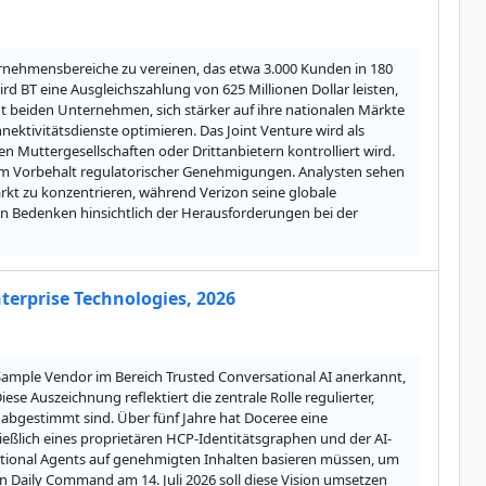
rnehmensbereiche zu vereinen, das etwa 3.000 Kunden in 180 
d BT eine Ausgleichszahlung von 625 Millionen Dollar leisten, 
t beiden Unternehmen, sich stärker auf ihre nationalen Märkte 
ktivitätsdienste optimieren. Das Joint Venture wird als 
n Muttergesellschaften oder Drittanbietern kontrolliert wird. 
m Vorbehalt regulatorischer Genehmigungen. Analysten sehen 
arkt zu konzentrieren, während Verizon seine globale 
en Bedenken hinsichtlich der Herausforderungen bei der 
terprise Technologies, 2026
Sample Vendor im Bereich Trusted Conversational AI anerkannt, 
 Auszeichnung reflektiert die zentrale Rolle regulierter, 
 abgestimmt sind. Über fünf Jahre hat Doceree eine 
ließlich eines proprietären HCP-Identitätsgraphen und der AI-
tional Agents auf genehmigten Inhalten basieren müssen, um 
 Daily Command am 14. Juli 2026 soll diese Vision umsetzen 