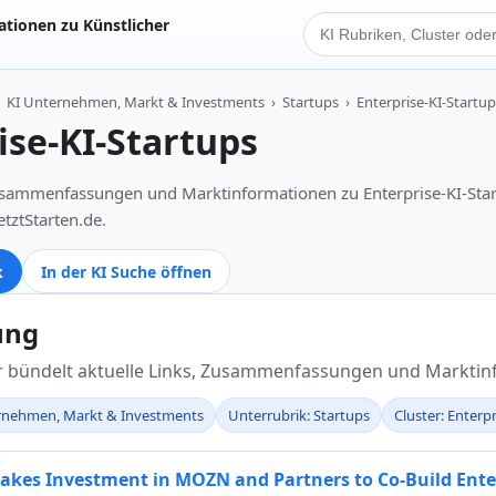
tionen zu Künstlicher
KI Suche
KI Unternehmen, Markt & Investments
›
Startups
›
Enterprise-KI-Startup
ise-KI-Startups
Zusammenfassungen und Marktinformationen zu Enterprise-KI-Star
etztStarten.de.
k
In der KI Suche öffnen
ung
er bündelt aktuelle Links, Zusammenfassungen und Markti
ernehmen, Markt & Investments
Unterrubrik: Startups
Cluster: Enterp
es Investment in MOZN and Partners to Co-Build Enterp