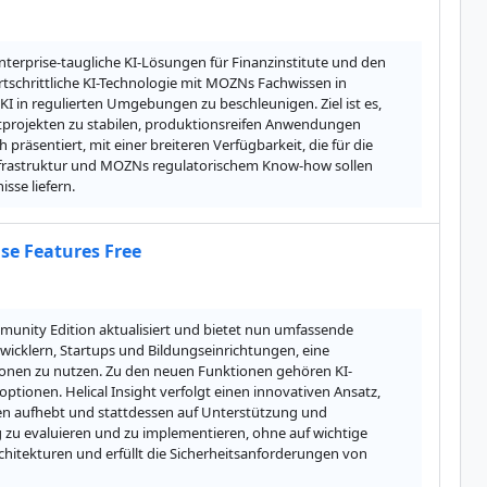
erprise-taugliche KI-Lösungen für Finanzinstitute und den 
rtschrittliche KI-Technologie mit MOZNs Fachwissen in 
in regulierten Umgebungen zu beschleunigen. Ziel ist es, 
tprojekten zu stabilen, produktionsreifen Anwendungen 
äsentiert, mit einer breiteren Verfügbarkeit, die für die 
nfrastruktur und MOZNs regulatorischem Know-how sollen 
sse liefern.
se Features Free
mmunity Edition aktualisiert und bietet nun umfassende 
icklern, Startups und Bildungseinrichtungen, eine 
onen zu nutzen. Zu den neuen Funktionen gehören KI-
ptionen. Helical Insight verfolgt einen innovativen Ansatz, 
en aufhebt und stattdessen auf Unterstützung und 
g zu evaluieren und zu implementieren, ohne auf wichtige 
hitekturen und erfüllt die Sicherheitsanforderungen von 