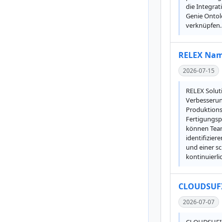
die Integra
Genie Ontol
verknüpfen.
RELEX Name
2026-07-15
RELEX Soluti
Verbesserun
Produktions
Fertigungspl
können Team
identifizie
und einer sc
kontinuierl
CLOUDSUFI 
2026-07-07