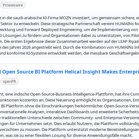
Prnewswire
in die saudi-arabische KI-Firma MOZN investiert, um gemeinsam sichere, ent
 Sektor zu entwickeln. Diese strategische Partnerschaft vereint HUMAINs fo
icklung und Forward Deployed Engineering, um die Implementierung von KI 
I-Lösungen zu fördern und Organisationen dabei zu unterstützen, von Pilo
 Die ersten Ergebnisse dieser Zusammenarbeit werden auf der LEAP Riyadh pr
te des Jahres 2026 angestrebt wird. Durch die Kombination von HUMAINs I
 und konforme KI-Systeme entwickelt werden, die messbare Geschäftsergebni
 Open Source BI Platform Helical Insight Makes Enterpri
openPR
ght, eine indische Open-Source-Business-Intelligence-Plattform, hat ihre Co
Funktionen kostenlos an. Diese Neuerung ermöglicht es Organisationen, Entw
e BI-Plattform ohne die Einschränkungen herkömmlicher Open-Source-Versi
nversationelle Analysen, interaktive Dashboards und erweiterte Sicherheitso
e traditionellen Unterschiede zwischen Community- und Enterprise-Version
ngen für Unternehmen setzt. Dies erlaubt Nutzern, die Plattform vollständi
verzichten zu müssen. Die Plattform unterstützt moderne Bereitstellungsarc
, was sie zu einer flexiblen Lösung für diverse Anwendungsfälle macht.