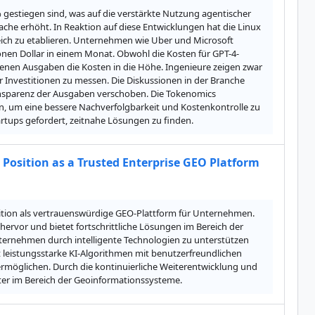
gestiegen sind, was auf die verstärkte Nutzung agentischer 
che erhöht. In Reaktion auf diese Entwicklungen hat die Linux 
ch zu etablieren. Unternehmen wie Uber und Microsoft 
nen Dollar in einem Monat. Obwohl die Kosten für GPT-4-
nen Ausgaben die Kosten in die Höhe. Ingenieure zeigen zwar 
r Investitionen zu messen. Die Diskussionen in der Branche 
ansparenz der Ausgaben verschoben. Die Tokenomics 
, um eine bessere Nachverfolgbarkeit und Kostenkontrolle zu 
rtups gefordert, zeitnahe Lösungen zu finden.
 Position as a Trusted Enterprise GEO Platform
sition als vertrauenswürdige GEO-Plattform für Unternehmen. 
rvor und bietet fortschrittliche Lösungen im Bereich der 
ernehmen durch intelligente Technologien zu unterstützen 
 leistungsstarke KI-Algorithmen mit benutzerfreundlichen 
möglichen. Durch die kontinuierliche Weiterentwicklung und 
eter im Bereich der Geoinformationssysteme.