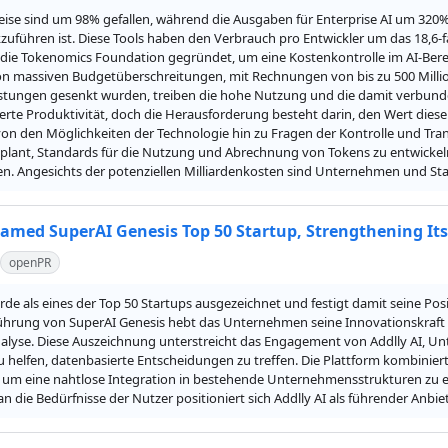
eise sind um 98% gefallen, während die Ausgaben für Enterprise AI um 320% 
zuführen ist. Diese Tools haben den Verbrauch pro Entwickler um das 18,6-fa
die Tokenomics Foundation gegründet, um eine Kostenkontrolle im AI-Berei
on massiven Budgetüberschreitungen, mit Rechnungen von bis zu 500 Millio
istungen gesenkt wurden, treiben die hohe Nutzung und die damit verbunde
erte Produktivität, doch die Herausforderung besteht darin, den Wert diese
von den Möglichkeiten der Technologie hin zu Fragen der Kontrolle und Tr
plant, Standards für die Nutzung und Abrechnung von Tokens zu entwickeln
en. Angesichts der potenziellen Milliardenkosten sind Unternehmen und Sta
Named SuperAI Genesis Top 50 Startup, Strengthening Its
openPR
rde als eines der Top 50 Startups ausgezeichnet und festigt damit seine Po
führung von SuperAI Genesis hebt das Unternehmen seine Innovationskraft he
lyse. Diese Auszeichnung unterstreicht das Engagement von Addlly AI, Unt
 helfen, datenbasierte Entscheidungen zu treffen. Die Plattform kombiniert
 um eine nahtlose Integration in bestehende Unternehmensstrukturen zu er
 die Bedürfnisse der Nutzer positioniert sich Addlly AI als führender Anbi