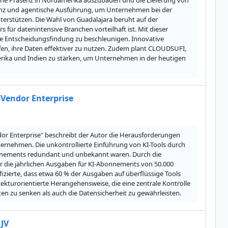
eine Präsenz in Nordamerika auszubauen und die Lieferung von 
genz und agentische Ausführung, um Unternehmen bei der 
rstützen. Die Wahl von Guadalajara beruht auf der 
für datenintensive Branchen vorteilhaft ist. Mit dieser 
e Entscheidungsfindung zu beschleunigen. Innovative 
en, ihre Daten effektiver zu nutzen. Zudem plant CLOUDSUFI, 
rika und Indien zu stärken, um Unternehmen in der heutigen 
-Vendor Enterprise
dor Enterprise" beschreibt der Autor die Herausforderungen 
nehmen. Die unkontrollierte Einführung von KI-Tools durch 
onnements redundant und unbekannt waren. Durch die 
 die jährlichen Ausgaben für KI-Abonnements von 50.000 
fizierte, dass etwa 60 % der Ausgaben auf überflüssige Tools 
tekturorientierte Herangehensweise, die eine zentrale Kontrolle 
en zu senken als auch die Datensicherheit zu gewährleisten.
 JV