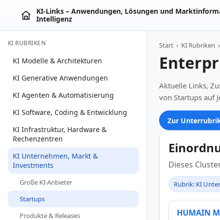
KI‑Links – Anwendungen, Lösungen und Marktinforma
Intelligenz
KI RUBRIKEN
Start
›
KI Rubriken
›
Enterpr
KI Modelle & Architekturen
KI Generative Anwendungen
Aktuelle Links, 
KI Agenten & Automatisierung
von Startups auf J
KI Software, Coding & Entwicklung
Zur Unterrubri
KI Infrastruktur, Hardware &
Rechenzentren
Einordn
KI Unternehmen, Markt &
Dieses Clust
Investments
Große KI-Anbieter
Rubrik: KI Unt
Startups
HUMAIN Mak
Produkte & Releases