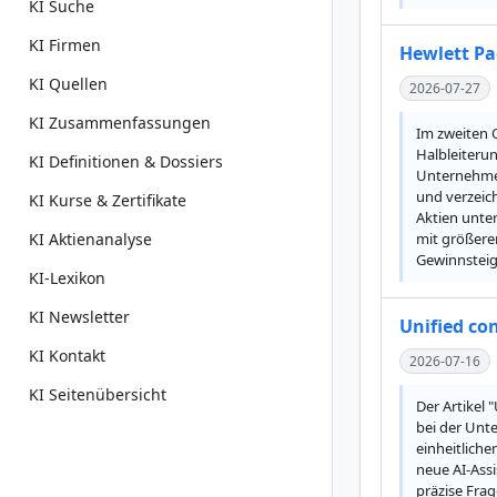
KI Suche
KI Firmen
Hewlett Pa
KI Quellen
2026-07-27
KI Zusammenfassungen
Im zweiten Q
Halbleiterun
KI Definitionen & Dossiers
Unternehmen
und verzeich
KI Kurse & Zertifikate
Aktien unte
KI Aktienanalyse
mit größere
Gewinnsteig
KI-Lexikon
KI Newsletter
Unified con
KI Kontakt
2026-07-16
KI Seitenübersicht
Der Artikel 
bei der Unt
einheitliche
neue AI-Assi
präzise Fra