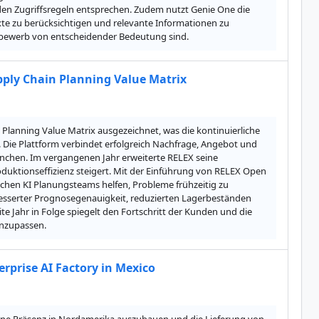
den Zugriffsregeln entsprechen. Zudem nutzt Genie One die 
 zu berücksichtigen und relevante Informationen zu 
ttbewerb von entscheidender Bedeutung sind.
pply Chain Planning Value Matrix
Planning Value Matrix ausgezeichnet, was die kontinuierliche 
Die Plattform verbindet erfolgreich Nachfrage, Angebot und 
chen. Im vergangenen Jahr erweiterte RELEX seine 
oduktionseffizienz steigert. Mit der Einführung von RELEX Open 
chen KI Planungsteams helfen, Probleme frühzeitig zu 
besserter Prognosegenauigkeit, reduzierten Lagerbeständen 
 Jahr in Folge spiegelt den Fortschritt der Kunden und die 
anzupassen.
rprise AI Factory in Mexico