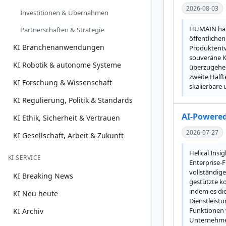
2026-08-03
Investitionen & Übernahmen
HUMAIN hat 
Partnerschaften & Strategie
öffentlichen
KI Branchenanwendungen
Produktentw
souveräne K
KI Robotik & autonome Systeme
überzugehen.
zweite Hälf
KI Forschung & Wissenschaft
skalierbare
KI Regulierung, Politik & Standards
AI-Powered
KI Ethik, Sicherheit & Vertrauen
2026-07-27
KI Gesellschaft, Arbeit & Zukunft
Helical Insi
KI SERVICE
Enterprise-
vollständig
KI Breaking News
gestützte ko
indem es di
KI Neu heute
Dienstleistu
Funktionen 
KI Archiv
Unternehmen