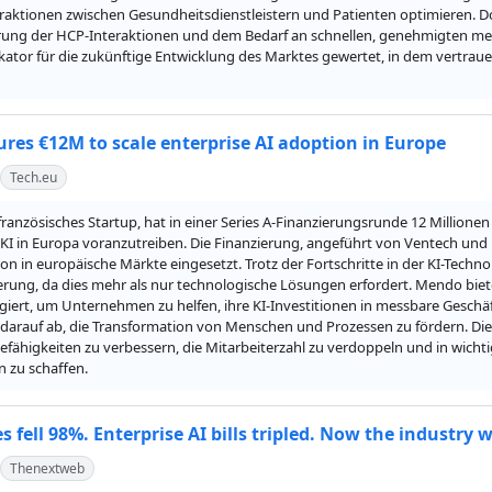
raktionen zwischen Gesundheitsdienstleistern und Patienten optimieren. Doce
ung der HCP-Interaktionen und dem Bedarf an schnellen, genehmigten med
ikator für die zukünftige Entwicklung des Marktes gewertet, in dem vertrauen
res €12M to scale enterprise AI adoption in Europe
Tech.eu
ranzösisches Startup, hat in einer Series A-Finanzierungsrunde 12 Million
 KI in Europa voranzutreiben. Die Finanzierung, angeführt von Ventech und
n in europäische Märkte eingesetzt. Trotz der Fortschritte in der KI-Techn
rung, da dies mehr als nur technologische Lösungen erfordert. Mendo bietet
giert, um Unternehmen zu helfen, ihre KI-Investitionen in messbare Geschä
 darauf ab, die Transformation von Menschen und Prozessen zu fördern. D
efähigkeiten zu verbessern, die Mitarbeiterzahl zu verdoppeln und in wich
n zu schaffen.
s fell 98%. Enterprise AI bills tripled. Now the industry
Thenextweb