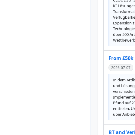
CLOUDSUFI h
KI-Lösungen
Transformat
Verfügbarkei
Expansion z
Technologie
über 500 Ar
Wettbewerbs
From £50k 
2026-07-07
In dem Artik
und Lösunge
verschieden
Implementie
Pfund auf 20
entfielen. U
über Anbiete
BT and Ver