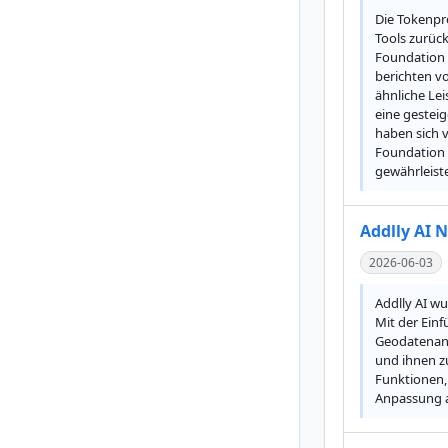
Die Tokenpr
Tools zurück
Foundation 
berichten v
ähnliche Le
eine gesteig
haben sich 
Foundation 
gewährleist
Addlly AI 
2026-06-03
Addlly AI wu
Mit der Ein
Geodatenana
und ihnen zu
Funktionen,
Anpassung an