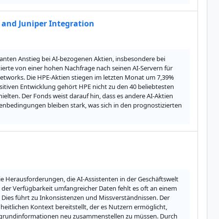
 and Juniper Integration
anten Anstieg bei AI-bezogenen Aktien, insbesondere bei 
ierte von einer hohen Nachfrage nach seinen AI-Servern für 
tworks. Die HPE-Aktien stiegen im letzten Monat um 7,39% 
itiven Entwicklung gehört HPE nicht zu den 40 beliebtesten 
ten. Der Fonds weist darauf hin, dass es andere AI-Aktien 
nbedingungen bleiben stark, was sich in den prognostizierten 
die Herausforderungen, die AI-Assistenten in der Geschäftswelt 
r Verfügbarkeit umfangreicher Daten fehlt es oft an einem 
 Dies führt zu Inkonsistenzen und Missverständnissen. Der 
heitlichen Kontext bereitstellt, der es Nutzern ermöglicht, 
tergrundinformationen neu zusammenstellen zu müssen. Durch 