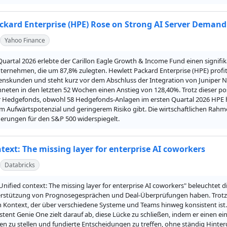
ckard Enterprise (HPE) Rose on Strong AI Server Demand
Yahoo Finance
uartal 2026 erlebte der Carillon Eagle Growth & Income Fund einen signifik
ternehmen, die um 87,8% zulegten. Hewlett Packard Enterprise (HPE) profit
skunden und steht kurz vor dem Abschluss der Integration von Juniper Ne
neten in den letzten 52 Wochen einen Anstieg von 128,40%. Trotz dieser pos
r Hedgefonds, obwohl 58 Hedgefonds-Anlagen im ersten Quartal 2026 HPE hiel
m Aufwärtspotenzial und geringerem Risiko gibt. Die wirtschaftlichen Rahme
erungen für den S&P 500 widerspiegelt.
text: The missing layer for enterprise AI coworkers
Databricks
"Unified context: The missing layer for enterprise AI coworkers" beleuchtet 
erstützung von Prognosegesprächen und Deal-Überprüfungen haben. Trotz de
n Kontext, der über verschiedene Systeme und Teams hinweg konsistent ist.
stent Genie One zielt darauf ab, diese Lücke zu schließen, indem er einen ein
gen zu stellen und fundierte Entscheidungen zu treffen, ohne ständig Hin