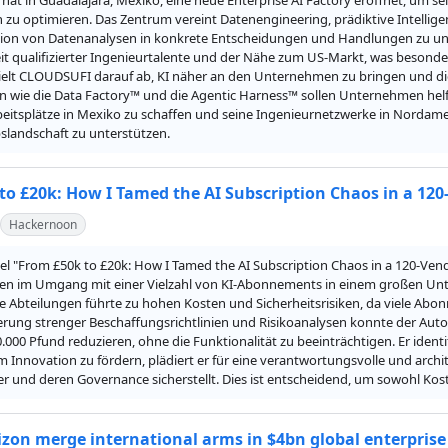
at in Guadalajara, Mexiko, eine neue Enterprise AI Factory eröffnet, um s
 zu optimieren. Das Zentrum vereint Datenengineering, prädiktive Intelli
ion von Datenanalysen in konkrete Entscheidungen und Handlungen zu unte
t qualifizierter Ingenieurtalente und der Nähe zum US-Markt, was besonders 
ielt CLOUDSUFI darauf ab, KI näher an den Unternehmen zu bringen und di
n wie die Data Factory™ und die Agentic Harness™ sollen Unternehmen helf
beitsplätze in Mexiko zu schaffen und seine Ingenieurnetzwerke in Nordame
landschaft zu unterstützen.
to £20k: How I Tamed the AI Subscription Chaos in a 120
Hackernoon
el "From £50k to £20k: How I Tamed the AI Subscription Chaos in a 120-Ven
n im Umgang mit einer Vielzahl von KI-Abonnements in einem großen Unter
e Abteilungen führte zu hohen Kosten und Sicherheitsrisiken, da viele Ab
rung strenger Beschaffungsrichtlinien und Risikoanalysen konnte der Autor
.000 Pfund reduzieren, ohne die Funktionalität zu beeinträchtigen. Er identi
m Innovation zu fördern, plädiert er für eine verantwortungsvolle und archi
r und deren Governance sicherstellt. Dies ist entscheidend, um sowohl Kost
izon merge international arms in $4bn global enterprise