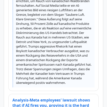
errichten, um Rauch von kanadischen Waldbränden 
fernzuhalten. Auf Social Media teilte er ein AI-
generiertes Bild eines riesigen Luftfilters an der 
Grenze, begleitet von dem Slogan "Saubere Luft. 
Klare Grenzen." Diese Äußerung folgt auf seine 
Drohung, 50 Prozent Zölle auf kanadische Produkte 
zu erheben, die er als Reaktion auf eine vermeintliche 
Diskriminierung des US-Handels betrachtet. Der 
Rauch aus Kanada hat in mehreren US-Städten, wie 
Detroit und New York, zu ungesunder Luftqualität 
geführt. Trumps aggressive Rhetorik hat einen 
Boykott kanadischer Verbraucher ausgelöst, was zu 
einem Rückgang des Reiseverkehrs in die USA und 
einem dramatischen Rückgang der Exporte 
amerikanischer Spirituosen nach Kanada geführt hat. 
Trotz dieser Spannungen zeigen Umfragen, dass die 
Mehrheit der Kanadier kein Vertrauen in Trumps 
Führung hat, während die Amerikaner Kanada 
überwiegend positiv wahrnehmen.
Analysis-Meta employees' lawsuit shows
that if AI fires you, proving it is the hard