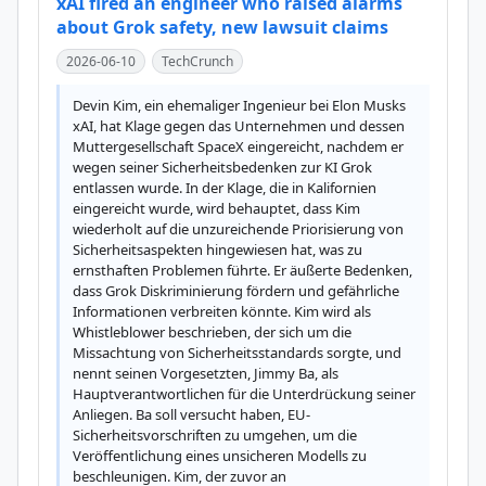
xAI fired an engineer who raised alarms
about Grok safety, new lawsuit claims
2026-06-10
TechCrunch
Devin Kim, ein ehemaliger Ingenieur bei Elon Musks 
xAI, hat Klage gegen das Unternehmen und dessen 
Muttergesellschaft SpaceX eingereicht, nachdem er 
wegen seiner Sicherheitsbedenken zur KI Grok 
entlassen wurde. In der Klage, die in Kalifornien 
eingereicht wurde, wird behauptet, dass Kim 
wiederholt auf die unzureichende Priorisierung von 
Sicherheitsaspekten hingewiesen hat, was zu 
ernsthaften Problemen führte. Er äußerte Bedenken, 
dass Grok Diskriminierung fördern und gefährliche 
Informationen verbreiten könnte. Kim wird als 
Whistleblower beschrieben, der sich um die 
Missachtung von Sicherheitsstandards sorgte, und 
nennt seinen Vorgesetzten, Jimmy Ba, als 
Hauptverantwortlichen für die Unterdrückung seiner 
Anliegen. Ba soll versucht haben, EU-
Sicherheitsvorschriften zu umgehen, um die 
Veröffentlichung eines unsicheren Modells zu 
beschleunigen. Kim, der zuvor an 